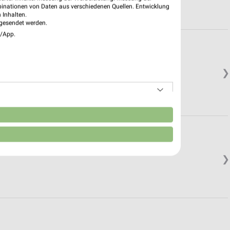
binationen von Daten aus verschiedenen Quellen. Entwicklung
 Inhalten.
gesendet werden.
e/App.
❯
n
❯