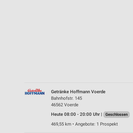
Messung der Performance von Inhalten
Analyse von Zielgruppen durch Statistiken oder Kombinationen 
Quellen
Entwicklung und Verbesserung der Angebote
Verwendung reduzierter Daten zur Auswahl von Inhalten
IAB-Besonderheiten:
Verwendung genauer Standortdaten
Geräte anhand von aktiv angeforderten Informationen identifizie
Nicht-IAB-Verarbeitungszwecke:
Getränke Hoffmann Voerde
Notwendig
Bahnhofstr. 145
46562 Voerde
Performance
Heute 08:00 - 20:00 Uhr |
Geschlossen
Funktional
469,55 km • Angebote: 1 Prospekt
Werbung