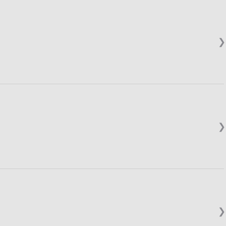
❯
❯
❯