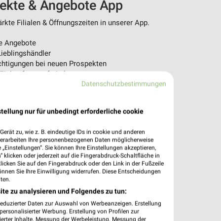
pekte & Angebote App
kte Filialen & Öffnungszeiten in unserer App.
e Angebote
ieblingshändler
htigungen bei neuen Prospekten
 Einkauf stressfrei planen
Datenschutzbestimmungen
 App jetzt laden oder QR-Code scannen.
tellung nur für unbedingt erforderliche cookie
erät zu, wie z. B. eindeutige IDs in cookie und anderen
verarbeiten Ihre personenbezogenen Daten möglicherweise
„Einstellungen“. Sie können Ihre Einstellungen akzeptieren,
 klicken oder jederzeit auf die Fingerabdruck-Schaltfläche in
klicken Sie auf den Fingerabdruck oder den Link in der Fußzeile
önnen Sie Ihre Einwilligung widerrufen. Diese Entscheidungen
ten.
ite zu analysieren und Folgendes zu tun:
reduzierter Daten zur Auswahl von Werbeanzeigen. Erstellung
ersonalisierter Werbung. Erstellung von Profilen zur
ierter Inhalte. Messung der Werbeleistung. Messung der