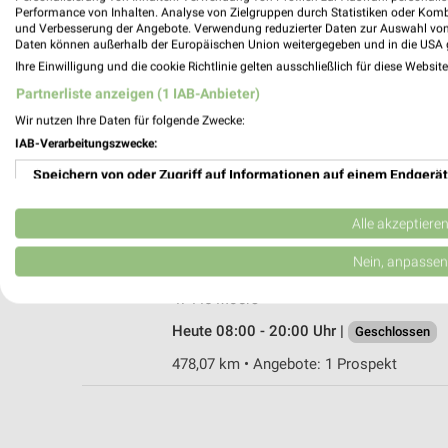
Performance von Inhalten. Analyse von Zielgruppen durch Statistiken oder Kom
und Verbesserung der Angebote. Verwendung reduzierter Daten zur Auswahl von
Daten können außerhalb der Europäischen Union weitergegeben und in die USA 
Ihre Einwilligung und die cookie Richtlinie gelten ausschließlich für diese Websit
trinkgut Duisburg Alt Walsum
Partnerliste anzeigen (1 IAB-Anbieter)
Kaiserstr. 324
Wir nutzen Ihre Daten für folgende Zwecke:
47178 Duisburg Alt Walsum
IAB-Verarbeitungszwecke:
Heute 08:00 - 20:00 Uhr |
Geschlossen
Speichern von oder Zugriff auf Informationen auf einem Endgerät
470,22 km • Angebote: 1 Prospekt
Verwendung reduzierter Daten zur Auswahl von Werbeanzeigen
Alle akzeptiere
trinkgut Moers
Erstellung von Profilen für personalisierte Werbung
Nein, anpassen
Edekaplatz 3
Verwendung von Profilen zur Auswahl personalisierter Werbung
47445 Moers
Heute 08:00 - 20:00 Uhr |
Geschlossen
Erstellung von Profilen zur Personalisierung von Inhalten
478,07 km • Angebote: 1 Prospekt
Verwendung von Profilen zur Auswahl personalisierter Inhalte
Messung der Werbeleistung