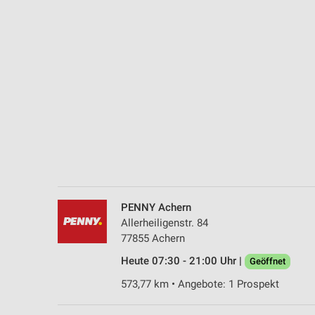
Messung der Performance von Inhalten
Analyse von Zielgruppen durch Statistiken oder Kombinationen 
Quellen
Entwicklung und Verbesserung der Angebote
Verwendung reduzierter Daten zur Auswahl von Inhalten
IAB-Besonderheiten:
Verwendung genauer Standortdaten
Geräte anhand von aktiv angeforderten Informationen identifizie
Nicht-IAB-Verarbeitungszwecke:
PENNY Achern
Allerheiligenstr. 84
Notwendig
77855 Achern
Performance
Heute 07:30 - 21:00 Uhr |
Geöffnet
573,77 km • Angebote: 1 Prospekt
Funktional
Werbung