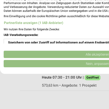
Performance von Inhalten. Analyse von Zielgruppen durch Statistiken oder Kom
und Verbesserung der Angebote. Verwendung reduzierter Daten zur Auswahl von
Daten können außerhalb der Europäischen Union weitergegeben und in die USA 
Ihre Einwilligung und die cookie Richtlinie gelten ausschließlich für diese Websit
PENNY Renchen
Partnerliste anzeigen (1 IAB-Anbieter)
Strassburger Str. 62
77871 Renchen
Wir nutzen Ihre Daten für folgende Zwecke:
IAB-Verarbeitungszwecke:
Heute 07:30 - 21:00 Uhr |
Geöffnet
Speichern von oder Zugriff auf Informationen auf einem Endgerät
579,06 km • Angebote: 1 Prospekt
Verwendung reduzierter Daten zur Auswahl von Werbeanzeigen
Alle akzeptiere
PENNY Achern
Erstellung von Profilen für personalisierte Werbung
Nein, anpassen
An Der Acher 3
77855 Achern
Verwendung von Profilen zur Auswahl personalisierter Werbung
Heute 07:30 - 21:00 Uhr |
Geöffnet
Erstellung von Profilen zur Personalisierung von Inhalten
573,63 km • Angebote: 1 Prospekt
Verwendung von Profilen zur Auswahl personalisierter Inhalte
Messung der Werbeleistung