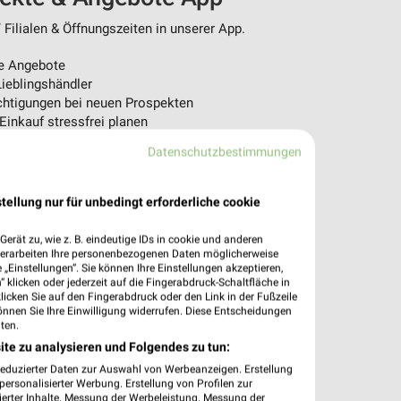
ilialen & Öffnungszeiten in unserer App.
e Angebote
ieblingshändler
htigungen bei neuen Prospekten
 Einkauf stressfrei planen
Datenschutzbestimmungen
 App jetzt laden oder QR-Code scannen.
tellung nur für unbedingt erforderliche cookie
erät zu, wie z. B. eindeutige IDs in cookie und anderen
verarbeiten Ihre personenbezogenen Daten möglicherweise
„Einstellungen“. Sie können Ihre Einstellungen akzeptieren,
 klicken oder jederzeit auf die Fingerabdruck-Schaltfläche in
klicken Sie auf den Fingerabdruck oder den Link in der Fußzeile
önnen Sie Ihre Einwilligung widerrufen. Diese Entscheidungen
ten.
ite zu analysieren und Folgendes zu tun:
reduzierter Daten zur Auswahl von Werbeanzeigen. Erstellung
ersonalisierter Werbung. Erstellung von Profilen zur
ierter Inhalte. Messung der Werbeleistung. Messung der