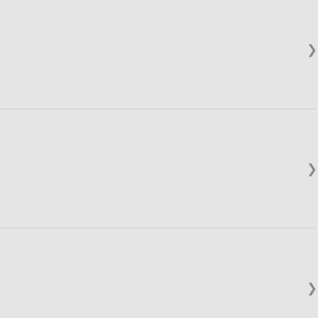
❯
❯
❯