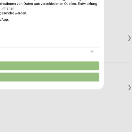
binationen von Daten aus verschiedenen Quellen. Entwicklung
 Inhalten.
gesendet werden.
e/App.
❯
n
❯