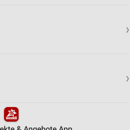
❯
❯
pekte & Angebote App