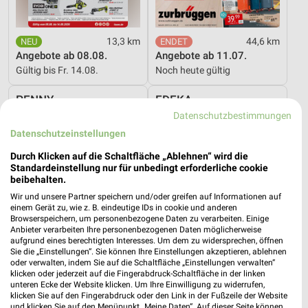
13,3 km
44,6 km
Angebote ab 08.08.
Angebote ab 11.07.
Gültig bis Fr. 14.08.
Noch heute gültig
PENNY
EDEKA
Datenschutzbestimmungen
Datenschutzeinstellungen
Durch Klicken auf die Schaltfläche „Ablehnen“ wird die
Standardeinstellung nur für unbedingt erforderliche cookie
beibehalten.
Wir und unsere Partner speichern und/oder greifen auf Informationen auf
einem Gerät zu, wie z. B. eindeutige IDs in cookie und anderen
Browserspeichern, um personenbezogene Daten zu verarbeiten. Einige
Anbieter verarbeiten Ihre personenbezogenen Daten möglicherweise
aufgrund eines berechtigten Interesses. Um dem zu widersprechen, öffnen
Sie die „Einstellungen“. Sie können Ihre Einstellungen akzeptieren, ablehnen
oder verwalten, indem Sie auf die Schaltfläche „Einstellungen verwalten“
klicken oder jederzeit auf die Fingerabdruck-Schaltfläche in der linken
unteren Ecke der Website klicken. Um Ihre Einwilligung zu widerrufen,
klicken Sie auf den Fingerabdruck oder den Link in der Fußzeile der Website
8,3 km
8,7 km
und klicken Sie auf den Menüpunkt „Meine Daten“. Auf dieser Seite können