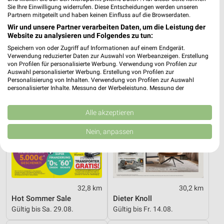
Angebote ab 03.08.
Angebote ab 03.08.
Sie Ihre Einwilligung widerrufen. Diese Entscheidungen werden unseren
Partnern mitgeteilt und haben keinen Einfluss auf die Browserdaten.
Noch heute gültig
Noch heute gültig
Wir und unsere Partner verarbeiten Daten, um die Leistung der
Website zu analysieren und Folgendes zu tun:
Opti Wohnwelt
XXXLutz
Speichern von oder Zugriff auf Informationen auf einem Endgerät.
Verwendung reduzierter Daten zur Auswahl von Werbeanzeigen. Erstellung
von Profilen für personalisierte Werbung. Verwendung von Profilen zur
Auswahl personalisierter Werbung. Erstellung von Profilen zur
Personalisierung von Inhalten. Verwendung von Profilen zur Auswahl
personalisierter Inhalte. Messung der Werbeleistung. Messung der
Performance von Inhalten. Analyse von Zielgruppen durch Statistiken oder
Kombinationen von Daten aus verschiedenen Quellen. Entwicklung und
Verbesserung der Angebote. Verwendung reduzierter Daten zur Auswahl
Alle akzeptieren
von Inhalten.
Daten können außerhalb der Europäischen Union weitergegeben und in die
Nein, anpassen
USA gesendet werden.
Ihre Einwilligung und die cookie Richtlinie gelten ausschließlich für diese
Website/App.
Partnerliste anzeigen (1 IAB-Anbieter)
Wir nutzen Ihre Daten für folgende Zwecke:
32,8 km
30,2 km
IAB-Verarbeitungszwecke:
Hot Sommer Sale
Dieter Knoll
Speichern von oder Zugriff auf Informationen
Gültig bis Sa. 29.08.
Gültig bis Fr. 14.08.
auf einem Endgerät