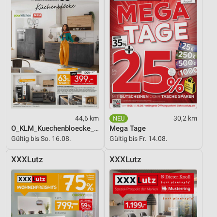
Entwicklung und Verbesserung der Angebote
Verwendung reduzierter Daten zur Auswahl von
Inhalten
IAB-Besonderheiten:
Verwendung genauer Standortdaten
Geräte anhand von aktiv angeforderten
Informationen identifizieren
Nicht-IAB-Verarbeitungszwecke:
44,6 km
30,2 km
O_KLM_Kuechenbloecke_01_26_ES
Mega Tage
Notwendig
Gültig bis So. 16.08.
Gültig bis Fr. 14.08.
Performance
XXXLutz
XXXLutz
Funktional
Werbung