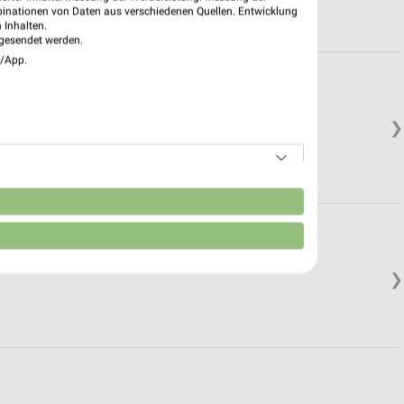
binationen von Daten aus verschiedenen Quellen. Entwicklung
 Inhalten.
gesendet werden.
e/App.
❯
n
❯