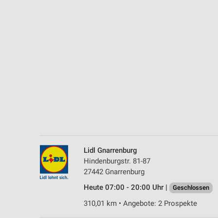
Messung der Performance von Inhalten
Analyse von Zielgruppen durch Statistiken oder Kombinationen 
Quellen
Entwicklung und Verbesserung der Angebote
Verwendung reduzierter Daten zur Auswahl von Inhalten
IAB-Besonderheiten:
Verwendung genauer Standortdaten
Geräte anhand von aktiv angeforderten Informationen identifizie
Nicht-IAB-Verarbeitungszwecke:
Lidl Gnarrenburg
Notwendig
Hindenburgstr. 81-87
27442 Gnarrenburg
Performance
Heute 07:00 - 20:00 Uhr |
Geschlossen
Funktional
310,01 km • Angebote: 2 Prospekte
Werbung