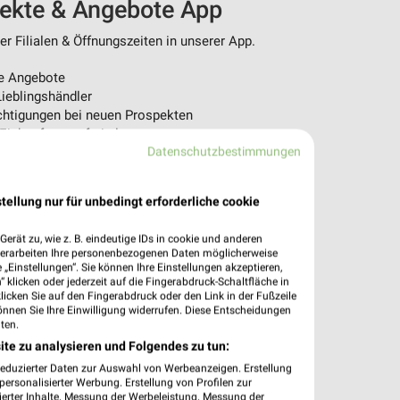
pekte & Angebote App
r Filialen & Öffnungszeiten in unserer App.
e Angebote
ieblingshändler
htigungen bei neuen Prospekten
 Einkauf stressfrei planen
Datenschutzbestimmungen
 App jetzt laden oder QR-Code scannen.
tellung nur für unbedingt erforderliche cookie
erät zu, wie z. B. eindeutige IDs in cookie und anderen
verarbeiten Ihre personenbezogenen Daten möglicherweise
„Einstellungen“. Sie können Ihre Einstellungen akzeptieren,
 klicken oder jederzeit auf die Fingerabdruck-Schaltfläche in
klicken Sie auf den Fingerabdruck oder den Link in der Fußzeile
önnen Sie Ihre Einwilligung widerrufen. Diese Entscheidungen
ten.
ite zu analysieren und Folgendes zu tun:
reduzierter Daten zur Auswahl von Werbeanzeigen. Erstellung
ersonalisierter Werbung. Erstellung von Profilen zur
ierter Inhalte. Messung der Werbeleistung. Messung der