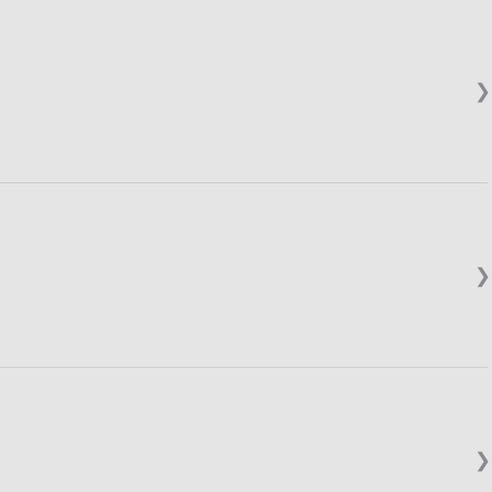
❯
❯
❯