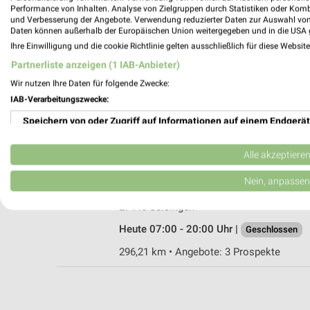
Performance von Inhalten. Analyse von Zielgruppen durch Statistiken oder Kom
und Verbesserung der Angebote. Verwendung reduzierter Daten zur Auswahl von
Daten können außerhalb der Europäischen Union weitergegeben und in die USA 
Ihre Einwilligung und die cookie Richtlinie gelten ausschließlich für diese Websit
ALDI Nord Gnarrenburg
Partnerliste anzeigen (1 IAB-Anbieter)
Hindenburgstraße 27
Wir nutzen Ihre Daten für folgende Zwecke:
27442 Gnarrenburg
IAB-Verarbeitungszwecke:
Heute 07:00 - 20:00 Uhr |
Geschlossen
Speichern von oder Zugriff auf Informationen auf einem Endgerät
309,71 km • Angebote: 4 Prospekte
Verwendung reduzierter Daten zur Auswahl von Werbeanzeigen
Alle akzeptiere
Netto Marken-Discount Selsingen
Erstellung von Profilen für personalisierte Werbung
Nein, anpassen
Bremervörder Straße 17
Verwendung von Profilen zur Auswahl personalisierter Werbung
27446 Selsingen
Heute 07:00 - 20:00 Uhr |
Geschlossen
Erstellung von Profilen zur Personalisierung von Inhalten
296,21 km • Angebote: 3 Prospekte
Verwendung von Profilen zur Auswahl personalisierter Inhalte
Messung der Werbeleistung