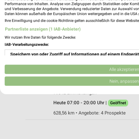
Performance von Inhalten. Analyse von Zielgruppen durch Statistiken oder Kom
und Verbesserung der Angebote. Verwendung reduzierter Daten zur Auswahl von
Daten können außerhalb der Europäischen Union weitergegeben und in die USA 
Ihre Einwilligung und die cookie Richtlinie gelten ausschließlich für diese Websit
Lidl Denzlingen
Partnerliste anzeigen (1 IAB-Anbieter)
Kronenstraße 30
Wir nutzen Ihre Daten für folgende Zwecke:
79211 Denzlingen
IAB-Verarbeitungszwecke:
Heute 07:00 - 21:00 Uhr |
Geöffnet
Speichern von oder Zugriff auf Informationen auf einem Endgerät
631,91 km • Angebote: 2 Prospekte
Verwendung reduzierter Daten zur Auswahl von Werbeanzeigen
Alle akzeptiere
NORMA Emmendingen
Erstellung von Profilen für personalisierte Werbung
Nein, anpassen
Am Elzdamm 6
Verwendung von Profilen zur Auswahl personalisierter Werbung
79312 Emmendingen
Heute 07:00 - 20:00 Uhr |
Geöffnet
Erstellung von Profilen zur Personalisierung von Inhalten
628,56 km • Angebote: 4 Prospekte
Verwendung von Profilen zur Auswahl personalisierter Inhalte
Messung der Werbeleistung