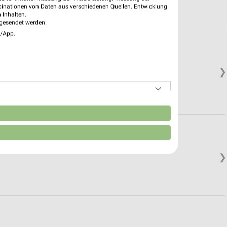
binationen von Daten aus verschiedenen Quellen. Entwicklung
 Inhalten.
gesendet werden.
e/App.
❯
n
❯