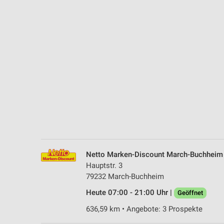
Messung der Performance von Inhalten
Analyse von Zielgruppen durch Statistiken oder Kombinationen 
Quellen
Entwicklung und Verbesserung der Angebote
Verwendung reduzierter Daten zur Auswahl von Inhalten
IAB-Besonderheiten:
Verwendung genauer Standortdaten
Geräte anhand von aktiv angeforderten Informationen identifizie
Nicht-IAB-Verarbeitungszwecke:
Netto Marken-Discount March-Buchheim
Notwendig
Hauptstr. 3
79232 March-Buchheim
Performance
Heute 07:00 - 21:00 Uhr |
Geöffnet
Funktional
636,59 km • Angebote: 3 Prospekte
Werbung