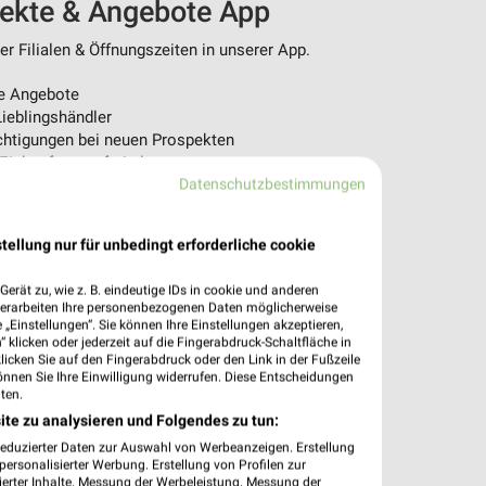
pekte & Angebote App
r Filialen & Öffnungszeiten in unserer App.
e Angebote
ieblingshändler
htigungen bei neuen Prospekten
 Einkauf stressfrei planen
Datenschutzbestimmungen
 App jetzt laden oder QR-Code scannen.
tellung nur für unbedingt erforderliche cookie
erät zu, wie z. B. eindeutige IDs in cookie und anderen
verarbeiten Ihre personenbezogenen Daten möglicherweise
„Einstellungen“. Sie können Ihre Einstellungen akzeptieren,
 klicken oder jederzeit auf die Fingerabdruck-Schaltfläche in
klicken Sie auf den Fingerabdruck oder den Link in der Fußzeile
önnen Sie Ihre Einwilligung widerrufen. Diese Entscheidungen
ten.
ite zu analysieren und Folgendes zu tun:
reduzierter Daten zur Auswahl von Werbeanzeigen. Erstellung
ersonalisierter Werbung. Erstellung von Profilen zur
ierter Inhalte. Messung der Werbeleistung. Messung der