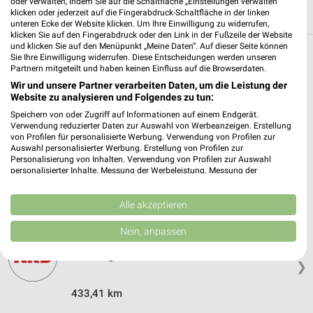
oder verwalten, indem Sie auf die Schaltfläche „Einstellungen verwalten“
klicken oder jederzeit auf die Fingerabdruck-Schaltfläche in der linken
unteren Ecke der Website klicken. Um Ihre Einwilligung zu widerrufen,
klicken Sie auf den Fingerabdruck oder den Link in der Fußzeile der Website
und klicken Sie auf den Menüpunkt „Meine Daten“. Auf dieser Seite können
Sie Ihre Einwilligung widerrufen. Diese Entscheidungen werden unseren
Weitere NKD Geschäfte mit Angeboten in
Partnern mitgeteilt und haben keinen Einfluss auf die Browserdaten.
und um Rennerod
Wir und unsere Partner verarbeiten Daten, um die Leistung der
Website zu analysieren und Folgendes zu tun:
5 Geschäfte und Orte
Speichern von oder Zugriff auf Informationen auf einem Endgerät.
Verwendung reduzierter Daten zur Auswahl von Werbeanzeigen. Erstellung
von Profilen für personalisierte Werbung. Verwendung von Profilen zur
NKD Angebote in Bad Marienberg
Auswahl personalisierter Werbung. Erstellung von Profilen zur
Personalisierung von Inhalten. Verwendung von Profilen zur Auswahl
Bad Marienberg, Deutschland
❯
personalisierter Inhalte. Messung der Werbeleistung. Messung der
Performance von Inhalten. Analyse von Zielgruppen durch Statistiken oder
Kombinationen von Daten aus verschiedenen Quellen. Entwicklung und
430,37 km
Verbesserung der Angebote. Verwendung reduzierter Daten zur Auswahl
Alle akzeptieren
von Inhalten.
Daten können außerhalb der Europäischen Union weitergegeben und in die
Nein, anpassen
USA gesendet werden.
NKD Angebote in Dornburg-Frickhofen
Ihre Einwilligung und die cookie Richtlinie gelten ausschließlich für diese
Dornburg-Frickhofen, Deutschland
Website/App.
❯
Partnerliste anzeigen (1 IAB-Anbieter)
433,41 km
Wir nutzen Ihre Daten für folgende Zwecke: