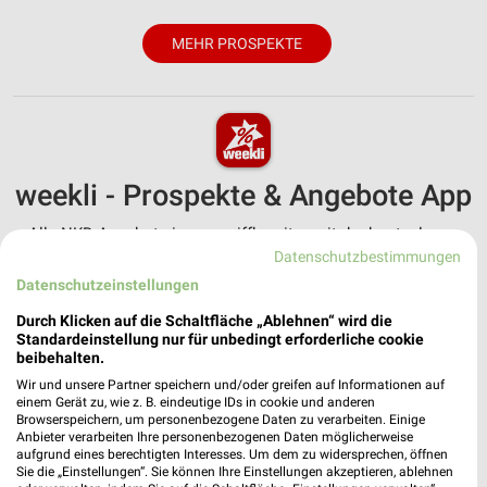
MEHR PROSPEKTE
weekli - Prospekte & Angebote App
Alle NKD Angebote immer griffbereit – mit der kostenlosen
weekli App für iOS & Android.
Datenschutzbestimmungen
Datenschutzeinstellungen
✔
Standortgenaue Angebote
Durch Klicken auf die Schaltfläche „Ablehnen“ wird die
✔
Folge deinem Lieblingshändler
Standardeinstellung nur für unbedingt erforderliche cookie
✔
Push-Benachrichtigungen bei neuen Prospekten
beibehalten.
✔
Einkaufsliste - Einkauf stressfrei planen
Wir und unsere Partner speichern und/oder greifen auf Informationen auf
einem Gerät zu, wie z. B. eindeutige IDs in cookie und anderen
Browserspeichern, um personenbezogene Daten zu verarbeiten. Einige
JETZT LADEN UND SPAREN!
Anbieter verarbeiten Ihre personenbezogenen Daten möglicherweise
aufgrund eines berechtigten Interesses. Um dem zu widersprechen, öffnen
Sie die „Einstellungen“. Sie können Ihre Einstellungen akzeptieren, ablehnen