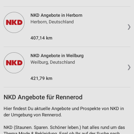
Analyse von Zielgruppen durch Statistiken oder
Kombinationen von Daten aus verschiedenen
NKD Angebote in Herborn
Quellen
Herborn, Deutschland
❯
Entwicklung und Verbesserung der Angebote
407,14 km
Verwendung reduzierter Daten zur Auswahl von
Inhalten
NKD Angebote in Weilburg
IAB-Besonderheiten:
Weilburg, Deutschland
Verwendung genauer Standortdaten
❯
Geräte anhand von aktiv angeforderten
421,79 km
Informationen identifizieren
Nicht-IAB-Verarbeitungszwecke:
NKD Angebote für Rennerod
Notwendig
Hier findest Du aktuelle Angebote und Prospekte von NKD in
Performance
der Umgebung von Rennerod.
Funktional
NKD (Staunen. Sparen. Schöner leben.) hat alles rund um das
Thema Mode & Bekleidung. Egal ob Ihr auf der Suche nach