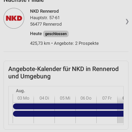
NKD Rennerod
Hauptstr. 57-61
❯
56477 Rennerod
Heute
geschlossen
425,73 km • Angebote: 2 Prospekte
Angebote-Kalender für NKD in Rennerod
und Umgebung
Aug.
03
Mo
04
Di
05
Mi
06
Do
07
Fr
08
S