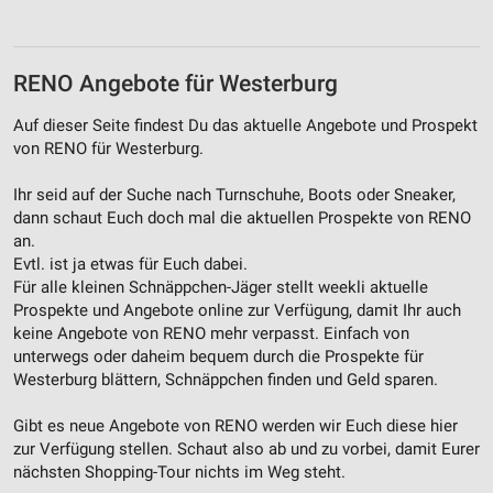
Verwendung von Profilen zur Auswahl
personalisierter Werbung
RENO Angebote für Westerburg
Erstellung von Profilen zur Personalisierung
von Inhalten
Auf dieser Seite findest Du das aktuelle Angebote und Prospekt
von RENO für Westerburg.
Verwendung von Profilen zur Auswahl
personalisierter Inhalte
Ihr seid auf der Suche nach Turnschuhe, Boots oder Sneaker,
Messung der Werbeleistung
dann schaut Euch doch mal die aktuellen Prospekte von RENO
an.
Messung der Performance von Inhalten
Evtl. ist ja etwas für Euch dabei.
Für alle kleinen Schnäppchen-Jäger stellt weekli aktuelle
Analyse von Zielgruppen durch Statistiken oder
Prospekte und Angebote online zur Verfügung, damit Ihr auch
Kombinationen von Daten aus verschiedenen
keine Angebote von RENO mehr verpasst. Einfach von
Quellen
unterwegs oder daheim bequem durch die Prospekte für
Westerburg blättern, Schnäppchen finden und Geld sparen.
Entwicklung und Verbesserung der Angebote
Gibt es neue Angebote von RENO werden wir Euch diese hier
Verwendung reduzierter Daten zur Auswahl von
zur Verfügung stellen. Schaut also ab und zu vorbei, damit Eurer
Inhalten
nächsten Shopping-Tour nichts im Weg steht.
IAB-Besonderheiten: