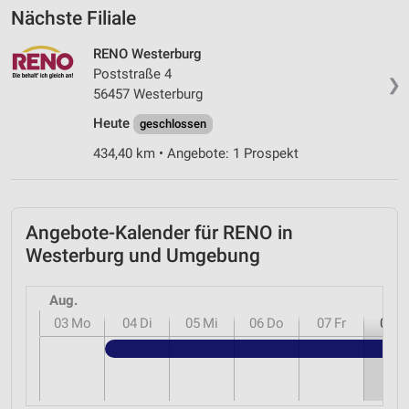
Nächste Filiale
RENO Westerburg
Poststraße 4
❯
56457 Westerburg
Heute
geschlossen
434,40 km • Angebote: 1 Prospekt
Angebote-Kalender für RENO in
Westerburg und Umgebung
Aug.
03
Mo
04
Di
05
Mi
06
Do
07
Fr
08
S