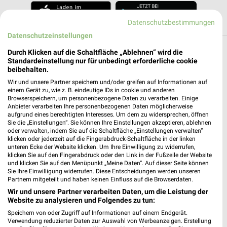
Datenschutzbestimmungen
Datenschutzeinstellungen
Durch Klicken auf die Schaltfläche „Ablehnen“ wird die
Weitere RENO Geschäfte mit Angeboten in
Standardeinstellung nur für unbedingt erforderliche cookie
und um Westerburg
beibehalten.
Wir und unsere Partner speichern und/oder greifen auf Informationen auf
einem Gerät zu, wie z. B. eindeutige IDs in cookie und anderen
3 Geschäfte und Orte
Browserspeichern, um personenbezogene Daten zu verarbeiten. Einige
Anbieter verarbeiten Ihre personenbezogenen Daten möglicherweise
aufgrund eines berechtigten Interesses. Um dem zu widersprechen, öffnen
RENO Angebote in Selters(Westerwald)
Sie die „Einstellungen“. Sie können Ihre Einstellungen akzeptieren, ablehnen
Selters(Westerwald), Deutschland
oder verwalten, indem Sie auf die Schaltfläche „Einstellungen verwalten“
❯
klicken oder jederzeit auf die Fingerabdruck-Schaltfläche in der linken
unteren Ecke der Website klicken. Um Ihre Einwilligung zu widerrufen,
448,86 km
klicken Sie auf den Fingerabdruck oder den Link in der Fußzeile der Website
und klicken Sie auf den Menüpunkt „Meine Daten“. Auf dieser Seite können
Sie Ihre Einwilligung widerrufen. Diese Entscheidungen werden unseren
Partnern mitgeteilt und haben keinen Einfluss auf die Browserdaten.
RENO Angebote in Herdorf
Wir und unsere Partner verarbeiten Daten, um die Leistung der
Herdorf, Deutschland
Website zu analysieren und Folgendes zu tun:
❯
Speichern von oder Zugriff auf Informationen auf einem Endgerät.
Verwendung reduzierter Daten zur Auswahl von Werbeanzeigen. Erstellung
422,34 km