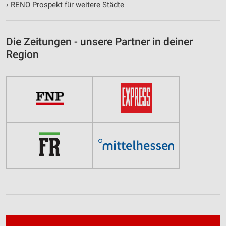
›
RENO Prospekt für weitere Städte
Verwendung genauer Standortdaten
Geräte anhand von aktiv angeforderten
Die Zeitungen - unsere Partner in deiner
Informationen identifizieren
Region
Nicht-IAB-Verarbeitungszwecke:
Notwendig
Performance
Funktional
Werbung