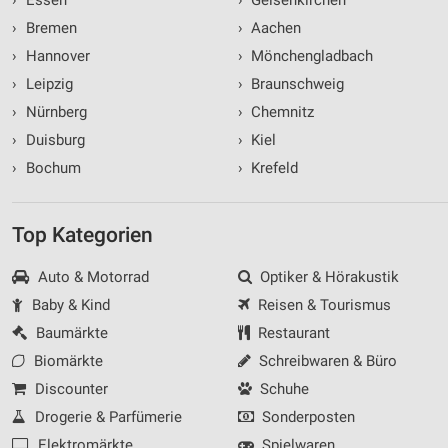
›
Bremen
›
Aachen
›
Hannover
›
Mönchengladbach
›
Leipzig
›
Braunschweig
›
Nürnberg
›
Chemnitz
›
Duisburg
›
Kiel
›
Bochum
›
Krefeld
Top Kategorien
Auto & Motorrad
Optiker & Hörakustik
Baby & Kind
Reisen & Tourismus
Baumärkte
Restaurant
Biomärkte
Schreibwaren & Büro
Discounter
Schuhe
Drogerie & Parfümerie
Sonderposten
Elektromärkte
Spielwaren