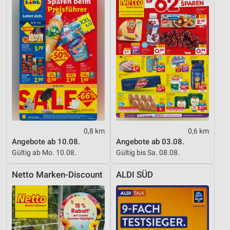
Verwendung reduzierter Daten zur Auswahl von
Werbeanzeigen
Erstellung von Profilen für personalisierte
Werbung
Verwendung von Profilen zur Auswahl
personalisierter Werbung
Erstellung von Profilen zur Personalisierung
von Inhalten
0,8 km
0,6 km
Verwendung von Profilen zur Auswahl
Angebote ab 10.08.
Angebote ab 03.08.
personalisierter Inhalte
Gültig ab Mo. 10.08.
Gültig bis Sa. 08.08.
Messung der Werbeleistung
Netto Marken-Discount
ALDI SÜD
Messung der Performance von Inhalten
Analyse von Zielgruppen durch Statistiken oder
Kombinationen von Daten aus verschiedenen
Quellen