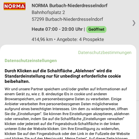
NORMA Burbach-Niederdresselndorf
Bahnhofsplatz 2
57299 Burbach-Niederdresselndorf
❯
Heute 07:00 - 20:00 Uhr |
Geöffnet
414,96 km • Angebote: 4 Prospekte
Datenschutzbestimmungen
Netto Marken-Discount Burbach
Datenschutzeinstellungen
Wilhelmstr. 10
Durch Klicken auf die Schaltfläche „Ablehnen“ wird die
57299 Burbach
❯
Standardeinstellung nur für unbedingt erforderliche cookie
Heute 07:00 - 21:00 Uhr |
beibehalten.
Geöffnet
Wir und unsere Partner speichern und/oder greifen auf Informationen auf
416,61 km • Angebote: 3 Prospekte
einem Gerät zu, wie z. B. eindeutige IDs in cookie und anderen
Browserspeichern, um personenbezogene Daten zu verarbeiten. Einige
Anbieter verarbeiten Ihre personenbezogenen Daten möglicherweise
aufgrund eines berechtigten Interesses. Um dem zu widersprechen, öffnen
Discounter Angebote und Prospekte für
Sie die „Einstellungen“. Sie können Ihre Einstellungen akzeptieren, ablehnen
oder verwalten, indem Sie auf die Schaltfläche „Einstellungen verwalten“
Rennerod
klicken oder jederzeit auf die Fingerabdruck-Schaltfläche in der linken
unteren Ecke der Website klicken. Um Ihre Einwilligung zu widerrufen,
16 Prospekte
klicken Sie auf den Fingerabdruck oder den Link in der Fußzeile der Website
und klicken Sie auf den Menüpunkt „Meine Daten“. Auf dieser Seite können