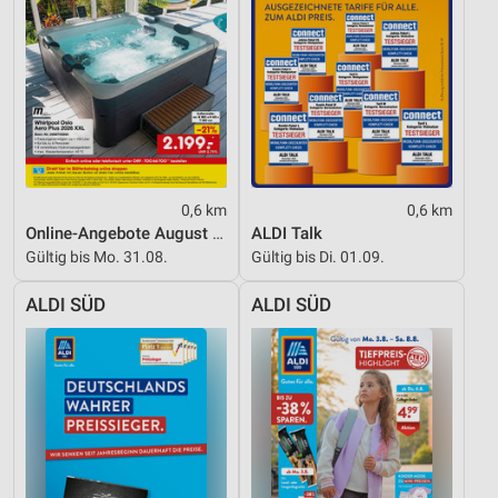
Entwicklung und Verbesserung der Angebote
Verwendung reduzierter Daten zur Auswahl von
Inhalten
IAB-Besonderheiten:
Verwendung genauer Standortdaten
0,6 km
0,6 km
Geräte anhand von aktiv angeforderten
Informationen identifizieren
Online-Angebote August 2026
ALDI Talk
Gültig bis Mo. 31.08.
Gültig bis Di. 01.09.
Nicht-IAB-Verarbeitungszwecke:
Notwendig
ALDI SÜD
ALDI SÜD
Performance
Funktional
Werbung