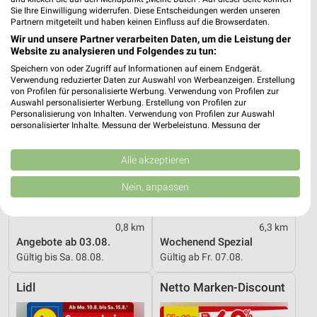
Sie Ihre Einwilligung widerrufen. Diese Entscheidungen werden unseren
PENNY
NORMA
Partnern mitgeteilt und haben keinen Einfluss auf die Browserdaten.
Wir und unsere Partner verarbeiten Daten, um die Leistung der
Website zu analysieren und Folgendes zu tun:
Speichern von oder Zugriff auf Informationen auf einem Endgerät.
Verwendung reduzierter Daten zur Auswahl von Werbeanzeigen. Erstellung
von Profilen für personalisierte Werbung. Verwendung von Profilen zur
Auswahl personalisierter Werbung. Erstellung von Profilen zur
Personalisierung von Inhalten. Verwendung von Profilen zur Auswahl
personalisierter Inhalte. Messung der Werbeleistung. Messung der
Performance von Inhalten. Analyse von Zielgruppen durch Statistiken oder
Kombinationen von Daten aus verschiedenen Quellen. Entwicklung und
Verbesserung der Angebote. Verwendung reduzierter Daten zur Auswahl
Alle akzeptieren
von Inhalten.
Daten können außerhalb der Europäischen Union weitergegeben und in die
Nein, anpassen
USA gesendet werden.
Ihre Einwilligung und die cookie Richtlinie gelten ausschließlich für diese
Website/App.
0,8 km
6,3 km
Partnerliste anzeigen (1 IAB-Anbieter)
Angebote ab 03.08.
Wochenend Spezial
Gültig bis Sa. 08.08.
Gültig ab Fr. 07.08.
Wir nutzen Ihre Daten für folgende Zwecke:
IAB-Verarbeitungszwecke:
Lidl
Netto Marken-Discount
Speichern von oder Zugriff auf Informationen
auf einem Endgerät