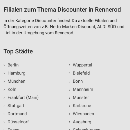
Filialen zum Thema Discounter in Rennerod
In der Kategorie Discounter findest Du aktuelle Filialen und
Öffnungszeiten von z.B. Netto Marken-Discount, ALDI SÜD und
Lidl in der Umgebung vom Rennerod.
Top Städte
›
Berlin
›
Wuppertal
›
Hamburg
›
Bielefeld
›
München
›
Bonn
›
Köln
›
Mannheim
›
Frankfurt (Main)
›
Münster
›
Stuttgart
›
Karlsruhe
›
Dortmund
›
Wiesbaden
›
Düsseldorf
›
Augsburg
›
Essen
›
Gelsenkirchen