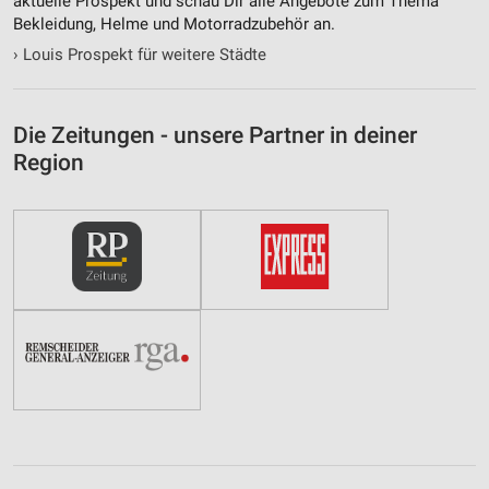
aktuelle Prospekt und schau Dir alle Angebote zum Thema
IAB-Besonderheiten:
Bekleidung, Helme und Motorradzubehör an.
Verwendung genauer Standortdaten
›
Louis Prospekt für weitere Städte
Geräte anhand von aktiv angeforderten
Informationen identifizieren
Die Zeitungen - unsere Partner in deiner
Nicht-IAB-Verarbeitungszwecke:
Region
Notwendig
Performance
Funktional
Werbung