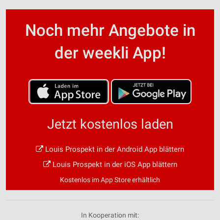
Noch mehr Angebote in
der weekli App!
Jetzt kostenlos laden
Louis Prospekt in der Android App blättern
Louis Prospekt in der iOS App blättern
Kostenlos im App Store erhältlich
In Kooperation mit: