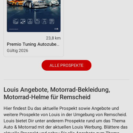
Verwendung von Profilen zur Auswahl
personalisierter Werbung
Erstellung von Profilen zur Personalisierung
von Inhalten
23,8 km
Premio Tuning Autozubehörkatalog 2026
Verwendung von Profilen zur Auswahl
Gültig 2026
personalisierter Inhalte
Messung der Werbeleistung
ALLE PROSPEKTE
Messung der Performance von Inhalten
Analyse von Zielgruppen durch Statistiken oder
Louis Angebote, Motorrad-Bekleidung,
Kombinationen von Daten aus verschiedenen
Motorrad-Helme für Remscheid
Quellen
Hier findest Du das aktuelle Prospekt sowie Angebote und
Entwicklung und Verbesserung der Angebote
weitere Prospekte von Louis in der Umgebung von Remscheid.
Louis bietet Dir unter anderem Prospekte rund um das Thema
Verwendung reduzierter Daten zur Auswahl von
Auto & Motorrad mit der aktuellen Louis Werbung. Blättere das
Inhalten