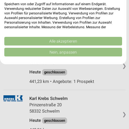
hagebaumarkt Haan
Speichern von oder Zugriff auf Informationen auf einem Endgerät.
Böttinger Str. 21
Verwendung reduzierter Daten zur Auswahl von Werbeanzeigen. Erstellung
von Profilen für personalisierte Werbung. Verwendung von Profilen zur
42781 Haan
❯
Auswahl personalisierter Werbung. Erstellung von Profilen zur
Personalisierung von Inhalten. Verwendung von Profilen zur Auswahl
Heute
geschlossen
personalisierter Inhalte. Messung der Werbeleistung. Messung der
Performance von Inhalten. Analyse von Zielgruppen durch Statistiken oder
463,96 km
Kombinationen von Daten aus verschiedenen Quellen. Entwicklung und
Verbesserung der Angebote. Verwendung reduzierter Daten zur Auswahl
Alle akzeptieren
von Inhalten.
OBI Schwelm
Daten können außerhalb der Europäischen Union weitergegeben und in die
Nein, anpassen
USA gesendet werden.
Talstr. 13 - 15
Ihre Einwilligung und die cookie Richtlinie gelten ausschließlich für diese
58332 Schwelm
❯
Website/App.
Heute
geschlossen
Partnerliste anzeigen (1 IAB-Anbieter)
Wir nutzen Ihre Daten für folgende Zwecke:
441,23 km • Angebote: 1 Prospekt
IAB-Verarbeitungszwecke:
Speichern von oder Zugriff auf Informationen
Karl Krebs Schwelm
auf einem Endgerät
Prinzenstraße 20
58332 Schwelm
Verwendung reduzierter Daten zur Auswahl von
❯
Werbeanzeigen
Heute
geschlossen