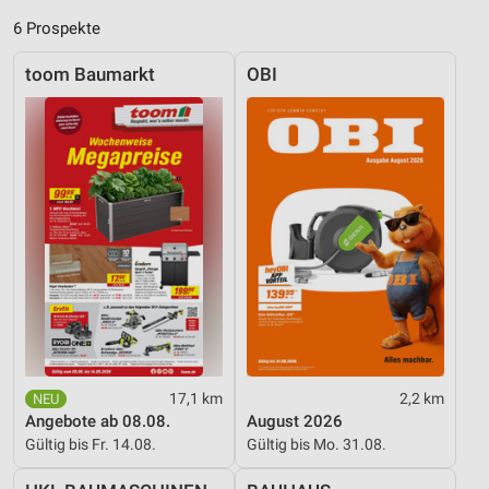
Inhalten
6 Prospekte
IAB-Besonderheiten:
Verwendung genauer Standortdaten
toom Baumarkt
OBI
Geräte anhand von aktiv angeforderten
Informationen identifizieren
Nicht-IAB-Verarbeitungszwecke:
Notwendig
Performance
Funktional
Werbung
17,1 km
2,2 km
Angebote ab 08.08.
August 2026
Gültig bis Fr. 14.08.
Gültig bis Mo. 31.08.