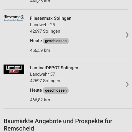
440,36 km
Erstellung von Profilen für personalisierte
Werbung
Verwendung von Profilen zur Auswahl
Fliesenmax Solingen
personalisierter Werbung
Landwehr 25
42697 Solingen
❯
Erstellung von Profilen zur Personalisierung
von Inhalten
Heute
geschlossen
466,59 km
Verwendung von Profilen zur Auswahl
personalisierter Inhalte
LaminatDEPOT Solingen
Messung der Werbeleistung
Landwehr 57
42697 Solingen
Messung der Performance von Inhalten
❯
Heute
geschlossen
Analyse von Zielgruppen durch Statistiken oder
Kombinationen von Daten aus verschiedenen
466,82 km
Quellen
Entwicklung und Verbesserung der Angebote
Baumärkte Angebote und Prospekte für
Remscheid
Verwendung reduzierter Daten zur Auswahl von