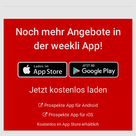
Noch mehr Angebote in
der weekli App!
Jetzt kostenlos laden
Prospekte App für Android
Prospekte App für iOS
Kostenlos im App Store erhältlich