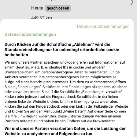
❯
Heute
geschlossen
449,62 km
Datenschutzbestimmungen
Datenschutzeinstellungen
HKL Center Wuppertal
Leipziger Straße 63
Durch Klicken auf die Schaltfläche „Ablehnen“ wird die
42109 Wuppertal
Standardeinstellung nur für unbedingt erforderliche cookie
❯
beibehalten.
Heute
geschlossen
Wir und unsere Partner speichern und/oder greifen auf Informationen auf
einem Gerät zu, wie z. B. eindeutige IDs in cookie und anderen
450,52 km • Angebote: 1 Prospekt
Browserspeichern, um personenbezogene Daten zu verarbeiten. Einige
Anbieter verarbeiten Ihre personenbezogenen Daten möglicherweise
aufgrund eines berechtigten Interesses. Um dem zu widersprechen, öffnen
Sie die „Einstellungen“. Sie können Ihre Einstellungen akzeptieren, ablehnen
OBI Burscheid
oder verwalten, indem Sie auf die Schaltfläche „Einstellungen verwalten“
Höhestr. 80
klicken oder jederzeit auf die Fingerabdruck-Schaltfläche in der linken
51399 Burscheid
unteren Ecke der Website klicken. Um Ihre Einwilligung zu widerrufen,
❯
klicken Sie auf den Fingerabdruck oder den Link in der Fußzeile der Website
Heute
geschlossen
und klicken Sie auf den Menüpunkt „Meine Daten“. Auf dieser Seite können
Sie Ihre Einwilligung widerrufen. Diese Entscheidungen werden unseren
459,89 km • Angebote: 1 Prospekt
Partnern mitgeteilt und haben keinen Einfluss auf die Browserdaten.
Wir und unsere Partner verarbeiten Daten, um die Leistung der
Website zu analysieren und Folgendes zu tun: