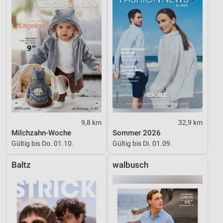
Geräte anhand von aktiv angeforderten
Informationen identifizieren
Nicht-IAB-Verarbeitungszwecke:
Notwendig
Performance
Funktional
Werbung
9,8 km
32,9 km
Milchzahn-Woche
Sommer 2026
Gültig bis Do. 01.10.
Gültig bis Di. 01.09.
Baltz
walbusch