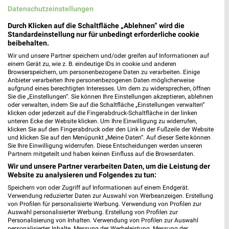
Datenschutzeinstellungen
Durch Klicken auf die Schaltfläche „Ablehnen“ wird die
0,4 km
0,4 km
Standardeinstellung nur für unbedingt erforderliche cookie
Inspiriert vom Meer
Summer Days
beibehalten.
Gültig bis Di. 25.08.
Gültig bis Di. 01.09.
Wir und unsere Partner speichern und/oder greifen auf Informationen auf
einem Gerät zu, wie z. B. eindeutige IDs in cookie und anderen
Browserspeichern, um personenbezogene Daten zu verarbeiten. Einige
Tchibo
Tchibo
Anbieter verarbeiten Ihre personenbezogenen Daten möglicherweise
aufgrund eines berechtigten Interesses. Um dem zu widersprechen, öffnen
Sie die „Einstellungen“. Sie können Ihre Einstellungen akzeptieren, ablehnen
oder verwalten, indem Sie auf die Schaltfläche „Einstellungen verwalten“
klicken oder jederzeit auf die Fingerabdruck-Schaltfläche in der linken
unteren Ecke der Website klicken. Um Ihre Einwilligung zu widerrufen,
klicken Sie auf den Fingerabdruck oder den Link in der Fußzeile der Website
und klicken Sie auf den Menüpunkt „Meine Daten“. Auf dieser Seite können
Sie Ihre Einwilligung widerrufen. Diese Entscheidungen werden unseren
Partnern mitgeteilt und haben keinen Einfluss auf die Browserdaten.
Wir und unsere Partner verarbeiten Daten, um die Leistung der
Website zu analysieren und Folgendes zu tun:
Speichern von oder Zugriff auf Informationen auf einem Endgerät.
Verwendung reduzierter Daten zur Auswahl von Werbeanzeigen. Erstellung
von Profilen für personalisierte Werbung. Verwendung von Profilen zur
Auswahl personalisierter Werbung. Erstellung von Profilen zur
Personalisierung von Inhalten. Verwendung von Profilen zur Auswahl
0,4 km
0,4 km
personalisierter Inhalte. Messung der Werbeleistung. Messung der