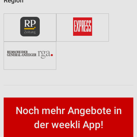
Region
Noch mehr Angebote in
der weekli App!