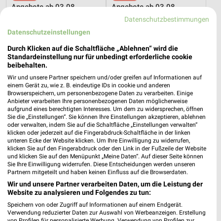
Angebote ab 03.08.
Angebote ab 03.08.
Noch heute gültig
Noch heute gültig
Datenschutzbestimmungen
Datenschutzeinstellungen
METRO
METRO
Durch Klicken auf die Schaltfläche „Ablehnen“ wird die
Standardeinstellung nur für unbedingt erforderliche cookie
beibehalten.
Wir und unsere Partner speichern und/oder greifen auf Informationen auf
einem Gerät zu, wie z. B. eindeutige IDs in cookie und anderen
Browserspeichern, um personenbezogene Daten zu verarbeiten. Einige
Anbieter verarbeiten Ihre personenbezogenen Daten möglicherweise
aufgrund eines berechtigten Interesses. Um dem zu widersprechen, öffnen
Sie die „Einstellungen“. Sie können Ihre Einstellungen akzeptieren, ablehnen
oder verwalten, indem Sie auf die Schaltfläche „Einstellungen verwalten“
klicken oder jederzeit auf die Fingerabdruck-Schaltfläche in der linken
unteren Ecke der Website klicken. Um Ihre Einwilligung zu widerrufen,
klicken Sie auf den Fingerabdruck oder den Link in der Fußzeile der Website
und klicken Sie auf den Menüpunkt „Meine Daten“. Auf dieser Seite können
Sie Ihre Einwilligung widerrufen. Diese Entscheidungen werden unseren
Partnern mitgeteilt und haben keinen Einfluss auf die Browserdaten.
Wir und unsere Partner verarbeiten Daten, um die Leistung der
12,9 km
12,9 km
Website zu analysieren und Folgendes zu tun:
Starke Marken
Marken für Profis
Speichern von oder Zugriff auf Informationen auf einem Endgerät.
Noch heute gültig
Noch heute gültig
Verwendung reduzierter Daten zur Auswahl von Werbeanzeigen. Erstellung
von Profilen für personalisierte Werbung. Verwendung von Profilen zur