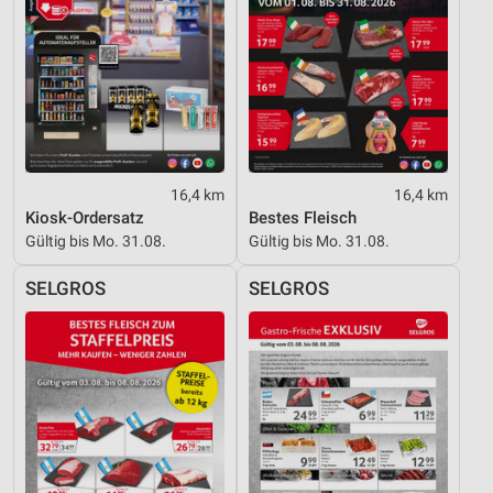
Verwendung genauer Standortdaten
Geräte anhand von aktiv angeforderten
Informationen identifizieren
Nicht-IAB-Verarbeitungszwecke:
Notwendig
16,4 km
16,4 km
Performance
Kiosk-Ordersatz
Bestes Fleisch
Gültig bis Mo. 31.08.
Gültig bis Mo. 31.08.
Funktional
SELGROS
SELGROS
Werbung