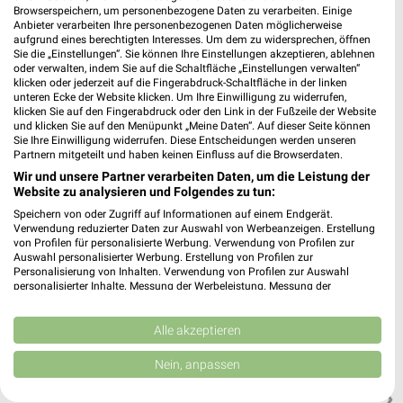
Browserspeichern, um personenbezogene Daten zu verarbeiten. Einige
Anbieter verarbeiten Ihre personenbezogenen Daten möglicherweise
aufgrund eines berechtigten Interesses. Um dem zu widersprechen, öffnen
ROFU Kinderland Zweibrücken
Sie die „Einstellungen“. Sie können Ihre Einstellungen akzeptieren, ablehnen
Saarpfalzstraße 8
oder verwalten, indem Sie auf die Schaltfläche „Einstellungen verwalten“
klicken oder jederzeit auf die Fingerabdruck-Schaltfläche in der linken
66482 Zweibrücken
❯
unteren Ecke der Website klicken. Um Ihre Einwilligung zu widerrufen,
klicken Sie auf den Fingerabdruck oder den Link in der Fußzeile der Website
Heute 09:30 - 19:00 Uhr |
Öffnet in 40 Min.
und klicken Sie auf den Menüpunkt „Meine Daten“. Auf dieser Seite können
Sie Ihre Einwilligung widerrufen. Diese Entscheidungen werden unseren
558,57 km • Angebote: 2 Prospekte
Partnern mitgeteilt und haben keinen Einfluss auf die Browserdaten.
Wir und unsere Partner verarbeiten Daten, um die Leistung der
Website zu analysieren und Folgendes zu tun:
Ernsting's family Zweibrücken
Speichern von oder Zugriff auf Informationen auf einem Endgerät.
Hauptstraße 25-27
Verwendung reduzierter Daten zur Auswahl von Werbeanzeigen. Erstellung
66482 Zweibrücken
von Profilen für personalisierte Werbung. Verwendung von Profilen zur
❯
Auswahl personalisierter Werbung. Erstellung von Profilen zur
Heute 09:00 - 16:00 Uhr |
Öffnet in 10 Min.
Personalisierung von Inhalten. Verwendung von Profilen zur Auswahl
personalisierter Inhalte. Messung der Werbeleistung. Messung der
558,24 km
Performance von Inhalten. Analyse von Zielgruppen durch Statistiken oder
Kombinationen von Daten aus verschiedenen Quellen. Entwicklung und
Verbesserung der Angebote. Verwendung reduzierter Daten zur Auswahl
Alle akzeptieren
von Inhalten.
Rofu Kinderland Pirmasens
Daten können außerhalb der Europäischen Union weitergegeben und in die
Nein, anpassen
Zweibrücker Straße 227
USA gesendet werden.
66954 Pirmasens
Ihre Einwilligung und die cookie Richtlinie gelten ausschließlich für diese
❯