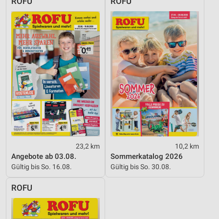
ROFU
ROFU
Performance
Funktional
Werbung
23,2 km
10,2 km
Angebote ab 03.08.
Sommerkatalog 2026
Gültig bis So. 16.08.
Gültig bis So. 30.08.
ROFU