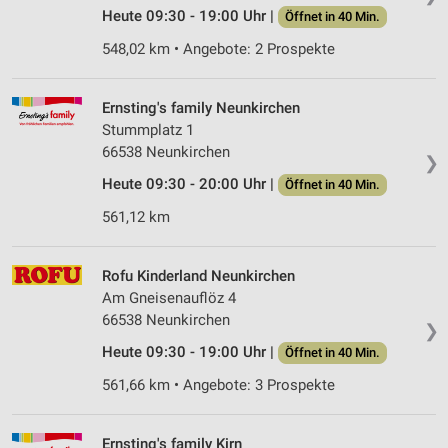
Website/App.
Heute 09:30 - 19:00 Uhr |
Öffnet in 40 Min.
Partnerliste anzeigen (1 IAB-Anbieter)
548,02 km • Angebote: 2 Prospekte
Wir nutzen Ihre Daten für folgende Zwecke:
IAB-Verarbeitungszwecke:
Ernsting's family Neunkirchen
Speichern von oder Zugriff auf Informationen
auf einem Endgerät
Stummplatz 1
66538 Neunkirchen
❯
Verwendung reduzierter Daten zur Auswahl von
Heute 09:30 - 20:00 Uhr |
Öffnet in 40 Min.
Werbeanzeigen
561,12 km
Erstellung von Profilen für personalisierte
Werbung
Rofu Kinderland Neunkirchen
Verwendung von Profilen zur Auswahl
Am Gneisenauflöz 4
personalisierter Werbung
66538 Neunkirchen
❯
Erstellung von Profilen zur Personalisierung
Heute 09:30 - 19:00 Uhr |
Öffnet in 40 Min.
von Inhalten
561,66 km • Angebote: 3 Prospekte
Verwendung von Profilen zur Auswahl
personalisierter Inhalte
Ernsting's family Kirn