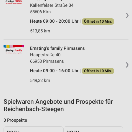
Messung der Werbeleistung
Kallenfelser Straße 34
55606 Kirn
❯
Messung der Performance von Inhalten
Heute 09:00 - 20:00 Uhr |
Öffnet in 10 Min.
Analyse von Zielgruppen durch Statistiken oder
513,85 km
Kombinationen von Daten aus verschiedenen
Quellen
Ernsting's family Pirmasens
Entwicklung und Verbesserung der Angebote
Hauptstraße 40
66953 Pirmasens
Verwendung reduzierter Daten zur Auswahl von
❯
Inhalten
Heute 09:00 - 16:00 Uhr |
Öffnet in 10 Min.
IAB-Besonderheiten:
549,32 km
Verwendung genauer Standortdaten
Geräte anhand von aktiv angeforderten
Spielwaren Angebote und Prospekte für
Informationen identifizieren
Reichenbach-Steegen
Nicht-IAB-Verarbeitungszwecke:
3 Prospekte
Notwendig