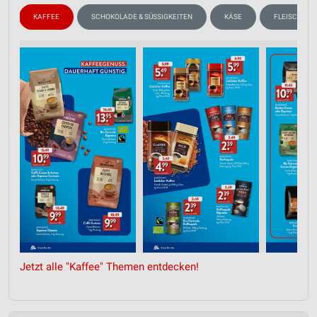
N
KAFFEE
SCHOKOLADE & SÜSSIGKEITEN
KÄSE
FLEISCH & W
Jetzt alle "Kaffee" Themen entdecken!