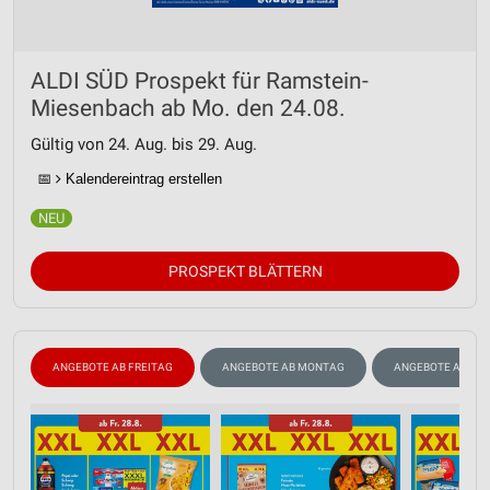
ALDI SÜD Prospekt für Ramstein-
Miesenbach ab Mo. den 24.08.
Gültig von 24. Aug. bis 29. Aug.
📅
Kalendereintrag erstellen
PROSPEKT BLÄTTERN
ANGEBOTE AB FREITAG
ANGEBOTE AB MONTAG
ANGEBOTE AB DO