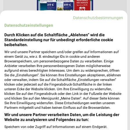
Datenschutzbestimmungen
Datenschutzeinstellungen
Durch Klicken auf die Schaltfläche „Ablehnen“ wird die
Standardeinstellung nur für unbedingt erforderliche cookie
ALDI SÜD Prospekt für Ramstein-
beibehalten.
Miesenbach ab Sa. den 01.08.
Wir und unsere Partner speichern und/oder greifen auf Informationen auf
einem Gerät zu, wie z. B. eindeutige IDs in cookie und anderen
Reisemagazin August 2026
Browserspeichern, um personenbezogene Daten zu verarbeiten. Einige
Gültig von 01. Aug. bis 31. Aug.
Anbieter verarbeiten Ihre personenbezogenen Daten möglicherweise
aufgrund eines berechtigten Interesses. Um dem zu widersprechen, öffnen
📅
Kalendereintrag erstellen
Sie die „Einstellungen“. Sie können Ihre Einstellungen akzeptieren, ablehnen
oder verwalten, indem Sie auf die Schaltfläche „Einstellungen verwalten“
klicken oder jederzeit auf die Fingerabdruck-Schaltfläche in der linken
unteren Ecke der Website klicken. Um Ihre Einwilligung zu widerrufen,
PROSPEKT BLÄTTERN
klicken Sie auf den Fingerabdruck oder den Link in der Fußzeile der Website
und klicken Sie auf den Menüpunkt „Meine Daten“. Auf dieser Seite können
Sie Ihre Einwilligung widerrufen. Diese Entscheidungen werden unseren
Partnern mitgeteilt und haben keinen Einfluss auf die Browserdaten.
Wir und unsere Partner verarbeiten Daten, um die Leistung der
URLAUB & REISEN
BIO
HANDY & SMARTPHONE
ANGEBOTE 
Website zu analysieren und Folgendes zu tun:
Speichern von oder Zugriff auf Informationen auf einem Endgerät.