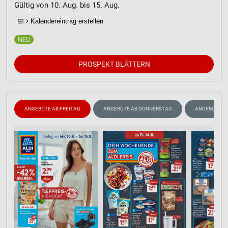
Gültig von 10. Aug. bis 15. Aug.
📅
Kalendereintrag erstellen
PROSPEKT BLÄTTERN
ANGEBOTE AB FREITAG
ANGEBOTE AB DONNERSTAG
ANGEBOTE A