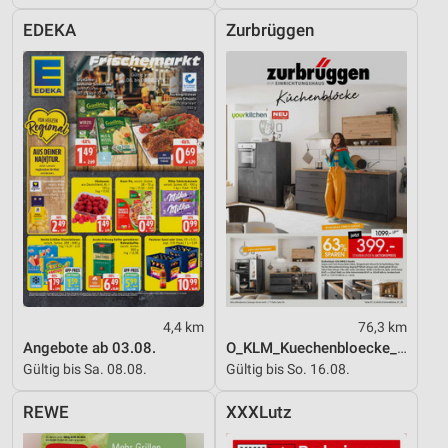
Entwicklung und Verbesserung der Angebote
EDEKA
Zurbrüggen
Verwendung reduzierter Daten zur Auswahl von
Inhalten
IAB-Besonderheiten:
Verwendung genauer Standortdaten
Geräte anhand von aktiv angeforderten
Informationen identifizieren
Nicht-IAB-Verarbeitungszwecke:
Notwendig
Performance
4,4 km
76,3 km
Angebote ab 03.08.
O_KLM_Kuechenbloecke_01_26_ES
Funktional
Gültig bis Sa. 08.08.
Gültig bis So. 16.08.
Werbung
REWE
XXXLutz