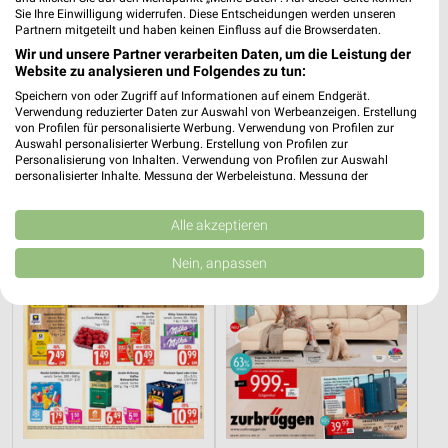
Sie Ihre Einwilligung widerrufen. Diese Entscheidungen werden unseren
Partnern mitgeteilt und haben keinen Einfluss auf die Browserdaten.
Wir und unsere Partner verarbeiten Daten, um die Leistung der
Website zu analysieren und Folgendes zu tun:
10,8 km
4,6 km
Angebote ab 01.08.
Angebote ab 03.08.
Speichern von oder Zugriff auf Informationen auf einem Endgerät.
Verwendung reduzierter Daten zur Auswahl von Werbeanzeigen. Erstellung
Noch morgen gültig
Gültig bis Sa. 08.08.
von Profilen für personalisierte Werbung. Verwendung von Profilen zur
Auswahl personalisierter Werbung. Erstellung von Profilen zur
Marktkauf
Zurbrüggen
Personalisierung von Inhalten. Verwendung von Profilen zur Auswahl
personalisierter Inhalte. Messung der Werbeleistung. Messung der
Performance von Inhalten. Analyse von Zielgruppen durch Statistiken oder
Kombinationen von Daten aus verschiedenen Quellen. Entwicklung und
Verbesserung der Angebote. Verwendung reduzierter Daten zur Auswahl
Alle akzeptieren
von Inhalten.
Daten können außerhalb der Europäischen Union weitergegeben und in die
Nein, anpassen
USA gesendet werden.
Ihre Einwilligung und die cookie Richtlinie gelten ausschließlich für diese
Website/App.
Partnerliste anzeigen (1 IAB-Anbieter)
Wir nutzen Ihre Daten für folgende Zwecke:
IAB-Verarbeitungszwecke:
Speichern von oder Zugriff auf Informationen
auf einem Endgerät