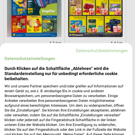
4,3 km
4,4 km
Angebote ab 03.08.
Angebote ab 03.08.
Datenschutzbestimmungen
Gültig bis Sa. 08.08.
Gültig bis Sa. 08.08.
Datenschutzeinstellungen
toom Baumarkt
PENNY
Durch Klicken auf die Schaltfläche „Ablehnen“ wird die
Standardeinstellung nur für unbedingt erforderliche cookie
beibehalten.
Wir und unsere Partner speichern und/oder greifen auf Informationen auf
einem Gerät zu, wie z. B. eindeutige IDs in cookie und anderen
Browserspeichern, um personenbezogene Daten zu verarbeiten. Einige
Anbieter verarbeiten Ihre personenbezogenen Daten möglicherweise
aufgrund eines berechtigten Interesses. Um dem zu widersprechen, öffnen
Sie die „Einstellungen“. Sie können Ihre Einstellungen akzeptieren, ablehnen
oder verwalten, indem Sie auf die Schaltfläche „Einstellungen verwalten“
klicken oder jederzeit auf die Fingerabdruck-Schaltfläche in der linken
unteren Ecke der Website klicken. Um Ihre Einwilligung zu widerrufen,
klicken Sie auf den Fingerabdruck oder den Link in der Fußzeile der Website
und klicken Sie auf den Menüpunkt „Meine Daten“. Auf dieser Seite können