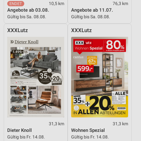
10,5 km
76,3 km
Verwendung reduzierter Daten zur Auswahl von
Angebote ab 03.08.
Angebote ab 11.07.
Werbeanzeigen
Gültig bis Sa. 08.08.
Gültig bis Sa. 08.08.
Erstellung von Profilen für personalisierte
XXXLutz
XXXLutz
Werbung
Verwendung von Profilen zur Auswahl
personalisierter Werbung
Erstellung von Profilen zur Personalisierung
von Inhalten
Verwendung von Profilen zur Auswahl
personalisierter Inhalte
Messung der Werbeleistung
Messung der Performance von Inhalten
31,3 km
31,3 km
Analyse von Zielgruppen durch Statistiken oder
Dieter Knoll
Wohnen Spezial
Kombinationen von Daten aus verschiedenen
Quellen
Gültig bis Fr. 14.08.
Gültig bis Fr. 14.08.