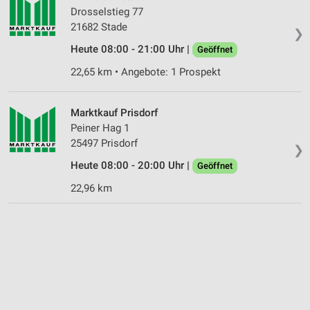
Informationen identifizieren
Drosselstieg 77
21682 Stade
Nicht-IAB-Verarbeitungszwecke:
❯
Heute 08:00 - 21:00 Uhr |
Geöffnet
Notwendig
22,65 km • Angebote: 1 Prospekt
Performance
Funktional
Marktkauf Prisdorf
Peiner Hag 1
Werbung
25497 Prisdorf
❯
Heute 08:00 - 20:00 Uhr |
Geöffnet
22,96 km