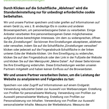
Durch Klicken auf die Schaltfläche „Ablehnen“ wird die
Standardeinstellung nur für unbedingt erforderliche cookie
beibehalten.
Wir und unsere Partner speichern und/oder greifen auf Informationen auf
einem Gerät zu, wie z. B. eindeutige IDs in cookie und anderen
Browserspeichern, um personenbezogene Daten zu verarbeiten. Einige
Anbieter verarbeiten Ihre personenbezogenen Daten möglicherweise
aufgrund eines berechtigten Interesses. Um dem zu widersprechen, öffnen
Jetzt alle "Obst & Gemüse" Themen entdecken!
Sie die „Einstellungen“. Sie können Ihre Einstellungen akzeptieren, ablehnen
oder verwalten, indem Sie auf die Schaltfläche „Einstellungen verwalten“
klicken oder jederzeit auf die Fingerabdruck-Schaltfläche in der linken
unteren Ecke der Website klicken. Um Ihre Einwilligung zu widerrufen,
klicken Sie auf den Fingerabdruck oder den Link in der Fußzeile der Website
und klicken Sie auf den Menüpunkt „Meine Daten“. Auf dieser Seite können
MEHR PROSPEKTE
Sie Ihre Einwilligung widerrufen. Diese Entscheidungen werden unseren
Partnern mitgeteilt und haben keinen Einfluss auf die Browserdaten.
Wir und unsere Partner verarbeiten Daten, um die Leistung der
Website zu analysieren und Folgendes zu tun:
Speichern von oder Zugriff auf Informationen auf einem Endgerät.
Verwendung reduzierter Daten zur Auswahl von Werbeanzeigen. Erstellung
von Profilen für personalisierte Werbung. Verwendung von Profilen zur
weekli - Prospekte & Angebote App
Auswahl personalisierter Werbung. Erstellung von Profilen zur
Personalisierung von Inhalten. Verwendung von Profilen zur Auswahl
Alle Marktkauf Angebote immer griffbereit – mit der
personalisierter Inhalte. Messung der Werbeleistung. Messung der
Performance von Inhalten. Analyse von Zielgruppen durch Statistiken oder