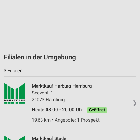
Erstellung von Profilen zur Personalisierung
von Inhalten
Verwendung von Profilen zur Auswahl
personalisierter Inhalte
Messung der Werbeleistung
Messung der Performance von Inhalten
Filialen in der Umgebung
Analyse von Zielgruppen durch Statistiken oder
Kombinationen von Daten aus verschiedenen
3 Filialen
Quellen
Marktkauf Harburg Hamburg
Entwicklung und Verbesserung der Angebote
Seevepl. 1
21073 Hamburg
Verwendung reduzierter Daten zur Auswahl von
❯
Inhalten
Heute 08:00 - 20:00 Uhr |
Geöffnet
IAB-Besonderheiten:
19,63 km • Angebote: 1 Prospekt
Verwendung genauer Standortdaten
Marktkauf Stade
Geräte anhand von aktiv angeforderten