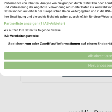
Performance von Inhalten. Analyse von Zielgruppen durch Statistiken oder Kom
und Verbesserung der Angebote. Verwendung reduzierter Daten zur Auswahl von
Daten können außerhalb der Europäischen Union weitergegeben und in die USA 
Ihre Einwilligung und die cookie Richtlinie gelten ausschließlich für diese Websit
Partnerliste anzeigen (1 IAB-Anbieter)
Wir nutzen Ihre Daten für folgende Zwecke:
IAB-Verarbeitungszwecke:
Aktuell kein
Speichern von oder Zugriff auf Informationen auf einem Endgerät
Verwendung reduzierter Daten zur Auswahl von Werbeanzeigen
Alle akzeptiere
ZUR 
Erstellung von Profilen für personalisierte Werbung
Nein, anpassen
WEITERE MOD
Verwendung von Profilen zur Auswahl personalisierter Werbung
Erstellung von Profilen zur Personalisierung von Inhalten
Verwendung von Profilen zur Auswahl personalisierter Inhalte
Messung der Werbeleistung