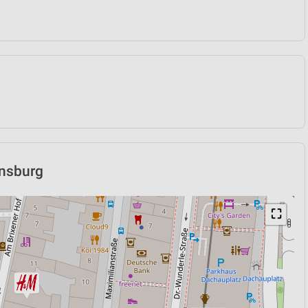
ensburg
⛶