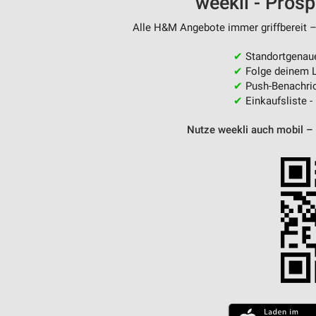
weekli - Pros
Messung der Performance von Inhalten
Alle H&M Angebote immer griffbereit –
Analyse von Zielgruppen durch Statistiken oder Kombinationen 
Quellen
✔
Standortgenau
✔
Folge deinem L
Entwicklung und Verbesserung der Angebote
✔
Push-Benachric
✔
Einkaufsliste -
Verwendung reduzierter Daten zur Auswahl von Inhalten
Nutze weekli auch mobil –
IAB-Besonderheiten:
Verwendung genauer Standortdaten
Geräte anhand von aktiv angeforderten Informationen identifizie
Nicht-IAB-Verarbeitungszwecke:
Notwendig
Performance
Funktional
Werbung