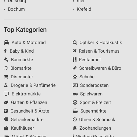
›
Duisburg
›
Kiel
›
Bochum
›
Krefeld
Top Kategorien
Auto & Motorrad
Optiker & Hörakustik
Baby & Kind
Reisen & Tourismus
Baumärkte
Restaurant
Biomärkte
Schreibwaren & Büro
Discounter
Schuhe
Drogerie & Parfümerie
Sonderposten
Elektromärkte
Spielwaren
Garten & Pflanzen
Sport & Freizeit
Gesundheit & Ärzte
Supermärkte
Getränkemärkte
Uhren & Schmuck
Kaufhäuser
Zoohandlungen
Möbel & Wohnen
Weitere Geschäfte