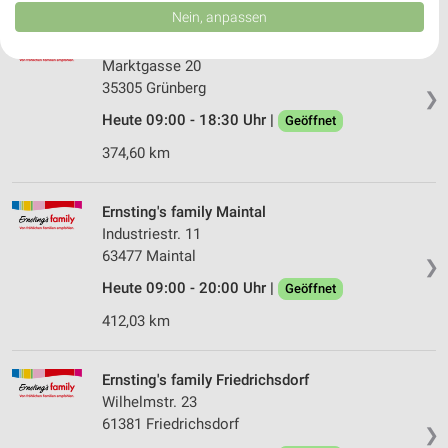
Daten können außerhalb der Europäischen Union weitergegeben und in die
Nein, anpassen
USA gesendet werden.
Ernsting's family Grünberg
Ihre Einwilligung und die cookie Richtlinie gelten ausschließlich für diese
Website/App.
Marktgasse 20
35305 Grünberg
Partnerliste anzeigen (1 IAB-Anbieter)
❯
Wir nutzen Ihre Daten für folgende Zwecke:
Heute 09:00 - 18:30 Uhr |
Geöffnet
IAB-Verarbeitungszwecke:
374,60 km
Speichern von oder Zugriff auf Informationen
auf einem Endgerät
Ernsting's family Maintal
Verwendung reduzierter Daten zur Auswahl von
Industriestr. 11
Werbeanzeigen
63477 Maintal
❯
Erstellung von Profilen für personalisierte
Heute 09:00 - 20:00 Uhr |
Geöffnet
Werbung
412,03 km
Verwendung von Profilen zur Auswahl
personalisierter Werbung
Ernsting's family Friedrichsdorf
Wilhelmstr. 23
Erstellung von Profilen zur Personalisierung
von Inhalten
61381 Friedrichsdorf
❯