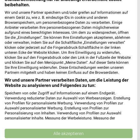
Fahrstrasse 1
beibehalten.
63450 Hanau
❯
Wir und unsere Partner speichern und/oder greifen auf Informationen auf
einem Gerät zu, wie z. B. eindeutige IDs in cookie und anderen
Heute 09:00 - 20:00 Uhr |
Geöffnet
Browserspeichern, um personenbezogene Daten zu verarbeiten. Einige
Anbieter verarbeiten Ihre personenbezogenen Daten möglicherweise
409,29 km
aufgrund eines berechtigten Interesses. Um dem zu widersprechen, öffnen
Sie die „Einstellungen“. Sie können Ihre Einstellungen akzeptieren, ablehnen
oder verwalten, indem Sie auf die Schaltfläche „Einstellungen verwalten“
klicken oder jederzeit auf die Fingerabdruck-Schaltfläche in der linken
Ernsting's family Bad Vilbel
unteren Ecke der Website klicken. Um Ihre Einwilligung zu widerrufen,
Friedberger Straße 77 a
klicken Sie auf den Fingerabdruck oder den Link in der Fußzeile der Website
61118 Bad Vilbel
und klicken Sie auf den Menüpunkt „Meine Daten“. Auf dieser Seite können
❯
Sie Ihre Einwilligung widerrufen. Diese Entscheidungen werden unseren
Heute 09:00 - 19:00 Uhr |
Partnern mitgeteilt und haben keinen Einfluss auf die Browserdaten.
Geöffnet
Wir und unsere Partner verarbeiten Daten, um die Leistung der
414,64 km
Website zu analysieren und Folgendes zu tun:
Speichern von oder Zugriff auf Informationen auf einem Endgerät.
Verwendung reduzierter Daten zur Auswahl von Werbeanzeigen. Erstellung
Ernsting's family Hanau
von Profilen für personalisierte Werbung. Verwendung von Profilen zur
Am Steinheimer Tor 5
Auswahl personalisierter Werbung. Erstellung von Profilen zur
Personalisierung von Inhalten. Verwendung von Profilen zur Auswahl
63450 Hanau
❯
personalisierter Inhalte. Messung der Werbeleistung. Messung der
Performance von Inhalten. Analyse von Zielgruppen durch Statistiken oder
Heute 09:00 - 20:00 Uhr |
Geöffnet
Kombinationen von Daten aus verschiedenen Quellen. Entwicklung und
Verbesserung der Angebote. Verwendung reduzierter Daten zur Auswahl
Alle akzeptieren
409,75 km
von Inhalten.