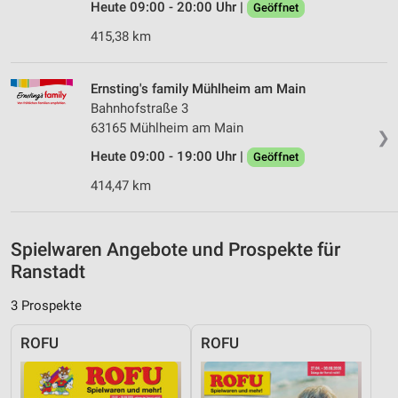
Heute 09:00 - 20:00 Uhr |
Geöffnet
Verwendung von Profilen zur Auswahl
personalisierter Inhalte
415,38 km
Messung der Werbeleistung
Ernsting's family Mühlheim am Main
Messung der Performance von Inhalten
Bahnhofstraße 3
63165 Mühlheim am Main
❯
Analyse von Zielgruppen durch Statistiken oder
Kombinationen von Daten aus verschiedenen
Heute 09:00 - 19:00 Uhr |
Geöffnet
Quellen
414,47 km
Entwicklung und Verbesserung der Angebote
Verwendung reduzierter Daten zur Auswahl von
Spielwaren Angebote und Prospekte für
Inhalten
Ranstadt
IAB-Besonderheiten:
3 Prospekte
Verwendung genauer Standortdaten
ROFU
ROFU
Geräte anhand von aktiv angeforderten
Informationen identifizieren
Nicht-IAB-Verarbeitungszwecke: