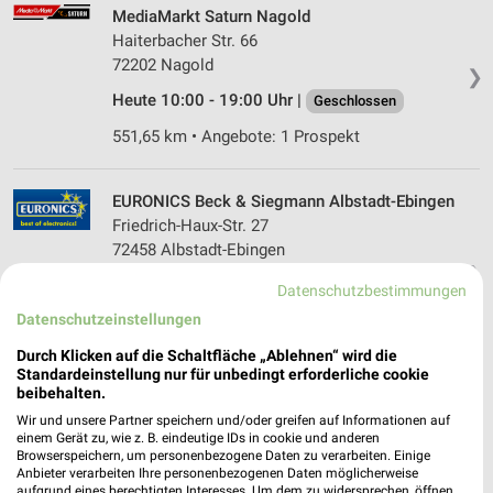
MediaMarkt Saturn Nagold
Haiterbacher Str. 66
72202 Nagold
❯
Heute 10:00 - 19:00 Uhr |
Geschlossen
551,65 km • Angebote: 1 Prospekt
EURONICS Beck & Siegmann Albstadt-Ebingen
Friedrich-Haux-Str. 27
72458 Albstadt-Ebingen
❯
Heute 09:00 - 12:30 15:00 - 18:30 Uhr |
Datenschutzbestimmungen
Geschlossen
Datenschutzeinstellungen
570,39 km • Angebote: 1 Prospekt
Durch Klicken auf die Schaltfläche „Ablehnen“ wird die
Standardeinstellung nur für unbedingt erforderliche cookie
beibehalten.
MediaMarkt Saturn Reutlingen
Wir und unsere Partner speichern und/oder greifen auf Informationen auf
Ferdinand-Lassalle-Straße 7
einem Gerät zu, wie z. B. eindeutige IDs in cookie und anderen
Browserspeichern, um personenbezogene Daten zu verarbeiten. Einige
72770 Reutlingen
❯
Anbieter verarbeiten Ihre personenbezogenen Daten möglicherweise
aufgrund eines berechtigten Interesses. Um dem zu widersprechen, öffnen