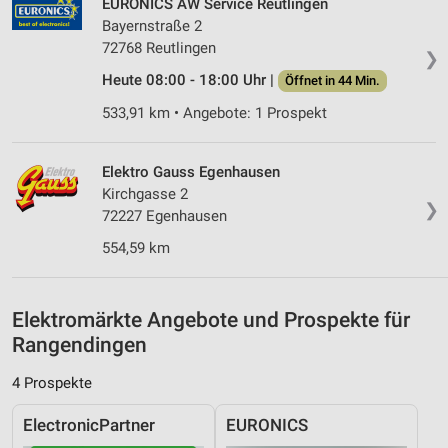
EURONICS AW Service Reutlingen
Messung der Performance von Inhalten
Bayernstraße 2
Analyse von Zielgruppen durch Statistiken oder
72768 Reutlingen
❯
Kombinationen von Daten aus verschiedenen
Heute 08:00 - 18:00 Uhr |
Quellen
Öffnet in 44 Min.
533,91 km • Angebote: 1 Prospekt
Entwicklung und Verbesserung der Angebote
Verwendung reduzierter Daten zur Auswahl von
Elektro Gauss Egenhausen
Inhalten
Kirchgasse 2
❯
IAB-Besonderheiten:
72227 Egenhausen
Verwendung genauer Standortdaten
554,59 km
Geräte anhand von aktiv angeforderten
Informationen identifizieren
Elektromärkte Angebote und Prospekte für
Nicht-IAB-Verarbeitungszwecke:
Rangendingen
Notwendig
4 Prospekte
Performance
ElectronicPartner
EURONICS