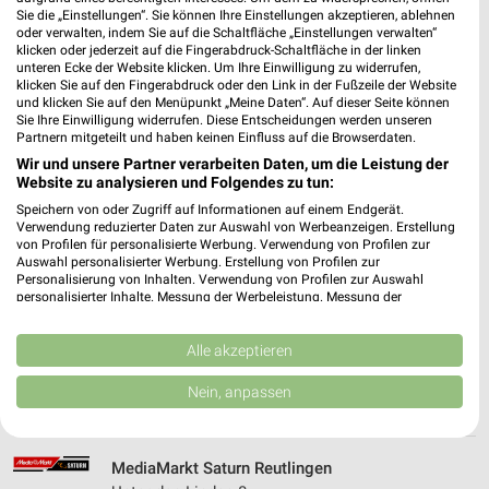
Heute 10:00 - 19:00 Uhr |
Geschlossen
Sie die „Einstellungen“. Sie können Ihre Einstellungen akzeptieren, ablehnen
oder verwalten, indem Sie auf die Schaltfläche „Einstellungen verwalten“
538,83 km • Angebote: 1 Prospekt
klicken oder jederzeit auf die Fingerabdruck-Schaltfläche in der linken
unteren Ecke der Website klicken. Um Ihre Einwilligung zu widerrufen,
klicken Sie auf den Fingerabdruck oder den Link in der Fußzeile der Website
EURONICS Eichhorn und Wimmer Herrenberg
und klicken Sie auf den Menüpunkt „Meine Daten“. Auf dieser Seite können
Sie Ihre Einwilligung widerrufen. Diese Entscheidungen werden unseren
Walther-Knoll-Straße 1
Partnern mitgeteilt und haben keinen Einfluss auf die Browserdaten.
71083 Herrenberg
❯
Wir und unsere Partner verarbeiten Daten, um die Leistung der
Website zu analysieren und Folgendes zu tun:
Heute 09:00 - 18:30 Uhr |
Geschlossen
Speichern von oder Zugriff auf Informationen auf einem Endgerät.
541,59 km • Angebote: 1 Prospekt
Verwendung reduzierter Daten zur Auswahl von Werbeanzeigen. Erstellung
von Profilen für personalisierte Werbung. Verwendung von Profilen zur
Auswahl personalisierter Werbung. Erstellung von Profilen zur
Personalisierung von Inhalten. Verwendung von Profilen zur Auswahl
EP:Elektro Hämmerle Herrenberg
personalisierter Inhalte. Messung der Werbeleistung. Messung der
Benzstr. 28
Performance von Inhalten. Analyse von Zielgruppen durch Statistiken oder
71083 Herrenberg
Kombinationen von Daten aus verschiedenen Quellen. Entwicklung und
❯
Verbesserung der Angebote. Verwendung reduzierter Daten zur Auswahl
Alle akzeptieren
Heute 09:00 - 19:00 Uhr |
von Inhalten.
Geschlossen
Daten können außerhalb der Europäischen Union weitergegeben und in die
Nein, anpassen
USA gesendet werden.
540,66 km • Angebote: 2 Prospekte
Ihre Einwilligung und die cookie Richtlinie gelten ausschließlich für diese
Website/App.
MediaMarkt Saturn Reutlingen
Partnerliste anzeigen (1 IAB-Anbieter)