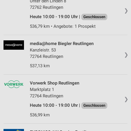
Unter den Linden 8
Wir nutzen Ihre Daten für folgende Zwecke:
72762 Reutlingen
❯
IAB-Verarbeitungszwecke:
Heute 10:00 - 19:00 Uhr |
Geschlossen
Speichern von oder Zugriff auf Informationen
auf einem Endgerät
536,79 km • Angebote: 1 Prospekt
Verwendung reduzierter Daten zur Auswahl von
Werbeanzeigen
media@home Biegler Reutlingen
Kanzleistr. 53
Erstellung von Profilen für personalisierte
❯
72764 Reutlingen
Werbung
537,13 km
Verwendung von Profilen zur Auswahl
personalisierter Werbung
Vorwerk Shop Reutlingen
Erstellung von Profilen zur Personalisierung
Marktplatz 1
von Inhalten
72764 Reutlingen
❯
Verwendung von Profilen zur Auswahl
Heute 10:00 - 19:00 Uhr |
Geschlossen
personalisierter Inhalte
536,99 km
Messung der Werbeleistung