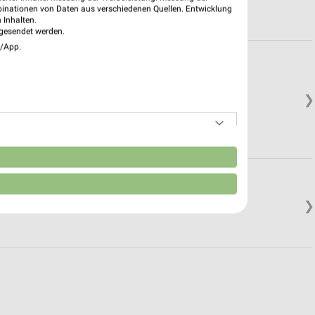
binationen von Daten aus verschiedenen Quellen. Entwicklung
 Inhalten.
gesendet werden.
e/App.
❯
n
❯