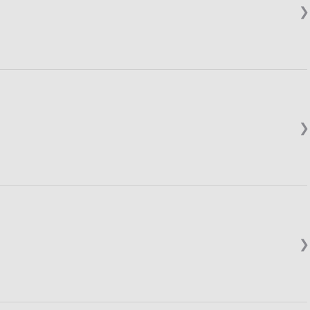
❯
❯
❯