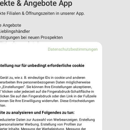
pekte & Angebote App
e Filialen & Öffnungszeiten in unserer App.
e Angebote
ieblingshändler
htigungen bei neuen Prospekten
 Einkauf stressfrei planen
Datenschutzbestimmungen
 App jetzt laden oder QR-Code scannen.
tellung nur für unbedingt erforderliche cookie
erät zu, wie z. B. eindeutige IDs in cookie und anderen
verarbeiten Ihre personenbezogenen Daten möglicherweise
„Einstellungen“. Sie können Ihre Einstellungen akzeptieren,
 klicken oder jederzeit auf die Fingerabdruck-Schaltfläche in
klicken Sie auf den Fingerabdruck oder den Link in der Fußzeile
önnen Sie Ihre Einwilligung widerrufen. Diese Entscheidungen
ten.
ite zu analysieren und Folgendes zu tun:
reduzierter Daten zur Auswahl von Werbeanzeigen. Erstellung
ersonalisierter Werbung. Erstellung von Profilen zur
ierter Inhalte. Messung der Werbeleistung. Messung der