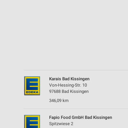
Messung der Performance von Inhalten
Analyse von Zielgruppen durch Statistiken oder Kombinationen 
Quellen
Entwicklung und Verbesserung der Angebote
Verwendung reduzierter Daten zur Auswahl von Inhalten
IAB-Besonderheiten:
Verwendung genauer Standortdaten
Geräte anhand von aktiv angeforderten Informationen identifizie
Karais Bad Kissingen
Nicht-IAB-Verarbeitungszwecke:
Von-Hessing-Str. 10
97688 Bad Kissingen
Notwendig
346,09 km
Performance
Funktional
Fapio Food GmbH Bad Kissingen
Spitzwiese 2
Werbung