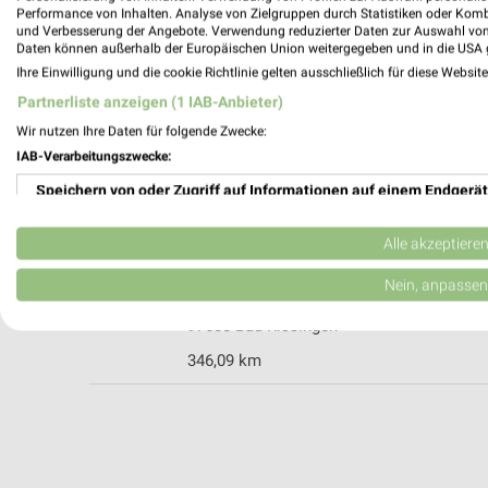
Performance von Inhalten. Analyse von Zielgruppen durch Statistiken oder Kom
und Verbesserung der Angebote. Verwendung reduzierter Daten zur Auswahl von
Daten können außerhalb der Europäischen Union weitergegeben und in die USA 
Ihre Einwilligung und die cookie Richtlinie gelten ausschließlich für diese Websit
tegut... Bad Kissingen
Partnerliste anzeigen (1 IAB-Anbieter)
Riedgraben 4 - 6
Wir nutzen Ihre Daten für folgende Zwecke:
97688 Bad Kissingen
IAB-Verarbeitungszwecke:
Heute 07:00 - 20:00 Uhr |
Geschlossen
Speichern von oder Zugriff auf Informationen auf einem Endgerät
347,85 km • Angebote: 1 Prospekt
Verwendung reduzierter Daten zur Auswahl von Werbeanzeigen
Alle akzeptiere
Karais Bad Kissingen
Erstellung von Profilen für personalisierte Werbung
Nein, anpassen
Von-Hessing-Str. 10
Verwendung von Profilen zur Auswahl personalisierter Werbung
97688 Bad Kissingen
346,09 km
Erstellung von Profilen zur Personalisierung von Inhalten
Verwendung von Profilen zur Auswahl personalisierter Inhalte
Messung der Werbeleistung