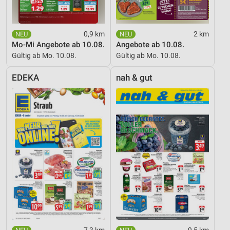
Geräte anhand von aktiv angeforderten
Informationen identifizieren
Nicht-IAB-Verarbeitungszwecke:
0,9 km
2 km
Notwendig
Mo-Mi Angebote ab 10.08.
Angebote ab 10.08.
Gültig ab Mo. 10.08.
Gültig ab Mo. 10.08.
Performance
EDEKA
nah & gut
Funktional
Werbung