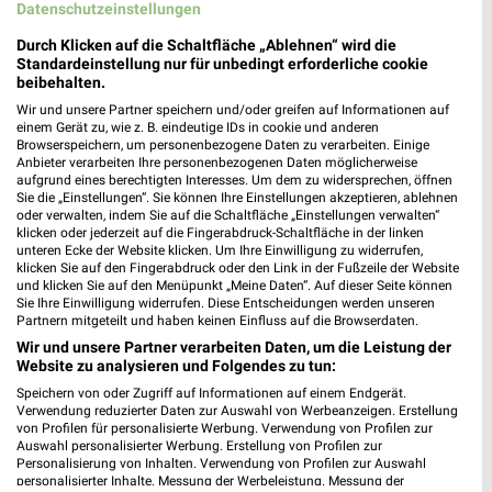
Datenschutzeinstellungen
Adresse, Öffnungszeiten und Route für die
Durch Klicken auf die Schaltfläche „Ablehnen“ wird die
Karais Filiale in Bad Kissingen
Standardeinstellung nur für unbedingt erforderliche cookie
beibehalten.
Egal ob Adresse, Öffnungszeiten oder Route, hier findest Du
Wir und unsere Partner speichern und/oder greifen auf Informationen auf
alles zur Karais Filiale in Bad Kissingen. Die aktuellsten
einem Gerät zu, wie z. B. eindeutige IDs in cookie und anderen
Angebote kannst Du Dir in den neuesten Prospekten
Browserspeichern, um personenbezogene Daten zu verarbeiten. Einige
anschauen. Wenn Du ein schönes Schnäppchen gefunden hast,
Anbieter verarbeiten Ihre personenbezogenen Daten möglicherweise
aufgrund eines berechtigten Interesses. Um dem zu widersprechen, öffnen
kannst Du über die Routen-Funktion den schnellsten Weg zu
Sie die „Einstellungen“. Sie können Ihre Einstellungen akzeptieren, ablehnen
Deiner Lieblings-Filiale von nah & gut finden.
oder verwalten, indem Sie auf die Schaltfläche „Einstellungen verwalten“
klicken oder jederzeit auf die Fingerabdruck-Schaltfläche in der linken
unteren Ecke der Website klicken. Um Ihre Einwilligung zu widerrufen,
Supermärkte Angebote für Bad Kissingen und
klicken Sie auf den Fingerabdruck oder den Link in der Fußzeile der Website
und klicken Sie auf den Menüpunkt „Meine Daten“. Auf dieser Seite können
Umgebung
Sie Ihre Einwilligung widerrufen. Diese Entscheidungen werden unseren
Partnern mitgeteilt und haben keinen Einfluss auf die Browserdaten.
11 Prospekte
Wir und unsere Partner verarbeiten Daten, um die Leistung der
Website zu analysieren und Folgendes zu tun:
REWE
Kaufland
Speichern von oder Zugriff auf Informationen auf einem Endgerät.
Verwendung reduzierter Daten zur Auswahl von Werbeanzeigen. Erstellung
von Profilen für personalisierte Werbung. Verwendung von Profilen zur
Auswahl personalisierter Werbung. Erstellung von Profilen zur
Personalisierung von Inhalten. Verwendung von Profilen zur Auswahl
personalisierter Inhalte. Messung der Werbeleistung. Messung der