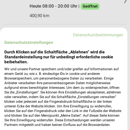
Heute 08:00 - 20:00 Uhr |
Geöffnet
400,90 km
Rossmann Roth
Datenschutzbestimmungen
Ostring 12
Datenschutzeinstellungen
91154 Roth
❯
Durch Klicken auf die Schaltfläche „Ablehnen“ wird die
Heute 08:00 - 20:00 Uhr |
Geöffnet
Standardeinstellung nur für unbedingt erforderliche cookie
beibehalten.
397,78 km • Angebote: 3 Prospekte
Wir und unsere Partner speichern und/oder greifen auf Informationen auf
einem Gerät zu, wie z. B. eindeutige IDs in cookie und anderen
Browserspeichern, um personenbezogene Daten zu verarbeiten. Einige
Rossmann Hilpoltstein
Anbieter verarbeiten Ihre personenbezogenen Daten möglicherweise
Industriestr. 10 a
aufgrund eines berechtigten Interesses. Um dem zu widersprechen, öffnen
Sie die „Einstellungen“. Sie können Ihre Einstellungen akzeptieren, ablehnen
91161 Hilpoltstein
❯
oder verwalten, indem Sie auf die Schaltfläche „Einstellungen verwalten“
klicken oder jederzeit auf die Fingerabdruck-Schaltfläche in der linken
Heute 08:00 - 20:00 Uhr |
Geöffnet
unteren Ecke der Website klicken. Um Ihre Einwilligung zu widerrufen,
klicken Sie auf den Fingerabdruck oder den Link in der Fußzeile der Website
401,97 km • Angebote: 3 Prospekte
und klicken Sie auf den Menüpunkt „Meine Daten“. Auf dieser Seite können
Sie Ihre Einwilligung widerrufen. Diese Entscheidungen werden unseren
Partnern mitgeteilt und haben keinen Einfluss auf die Browserdaten.