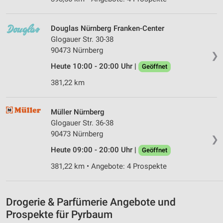
Erstellung von Profilen für personalisierte
Werbung
Douglas Nürnberg Franken-Center
Glogauer Str. 30-38
Verwendung von Profilen zur Auswahl
90473 Nürnberg
❯
personalisierter Werbung
Heute 10:00 - 20:00 Uhr |
Geöffnet
Erstellung von Profilen zur Personalisierung
381,22 km
von Inhalten
Verwendung von Profilen zur Auswahl
Müller Nürnberg
personalisierter Inhalte
Glogauer Str. 36-38
90473 Nürnberg
Messung der Werbeleistung
❯
Heute 09:00 - 20:00 Uhr |
Geöffnet
Messung der Performance von Inhalten
381,22 km • Angebote: 4 Prospekte
Analyse von Zielgruppen durch Statistiken oder
Kombinationen von Daten aus verschiedenen
Quellen
Drogerie & Parfümerie Angebote und
Entwicklung und Verbesserung der Angebote
Prospekte für Pyrbaum