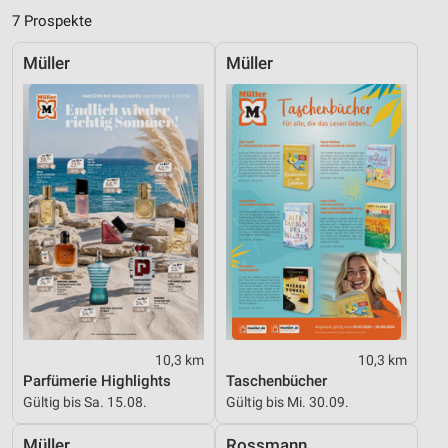
Verwendung reduzierter Daten zur Auswahl von
7 Prospekte
Inhalten
Müller
Müller
IAB-Besonderheiten:
Verwendung genauer Standortdaten
Geräte anhand von aktiv angeforderten
Informationen identifizieren
Nicht-IAB-Verarbeitungszwecke:
Notwendig
Performance
Funktional
Werbung
10,3 km
10,3 km
Parfümerie Highlights
Taschenbücher
Gültig bis Sa. 15.08.
Gültig bis Mi. 30.09.
Müller
Rossmann