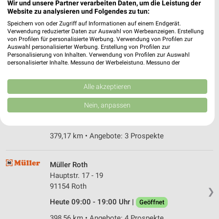
dm Roth
Wir und unsere Partner verarbeiten Daten, um die Leistung der
Ostring 6
Website zu analysieren und Folgendes zu tun:
91154 Roth
Speichern von oder Zugriff auf Informationen auf einem Endgerät.
❯
Verwendung reduzierter Daten zur Auswahl von Werbeanzeigen. Erstellung
Heute 08:00 - 20:00 Uhr |
Geöffnet
von Profilen für personalisierte Werbung. Verwendung von Profilen zur
Auswahl personalisierter Werbung. Erstellung von Profilen zur
398,02 km
Personalisierung von Inhalten. Verwendung von Profilen zur Auswahl
personalisierter Inhalte. Messung der Werbeleistung. Messung der
Performance von Inhalten. Analyse von Zielgruppen durch Statistiken oder
Kombinationen von Daten aus verschiedenen Quellen. Entwicklung und
Rossmann Nürnberg
Verbesserung der Angebote. Verwendung reduzierter Daten zur Auswahl
Alle akzeptieren
Löwenberger Str. 151
von Inhalten.
Daten können außerhalb der Europäischen Union weitergegeben und in die
90475 Nürnberg
Nein, anpassen
❯
USA gesendet werden.
Heute 08:00 - 20:00 Uhr |
Geöffnet
Ihre Einwilligung und die cookie Richtlinie gelten ausschließlich für diese
Website/App.
379,17 km • Angebote: 3 Prospekte
Partnerliste anzeigen (1 IAB-Anbieter)
Wir nutzen Ihre Daten für folgende Zwecke:
Müller Roth
IAB-Verarbeitungszwecke:
Hauptstr. 17 - 19
Speichern von oder Zugriff auf Informationen
91154 Roth
auf einem Endgerät
❯
Heute 09:00 - 19:00 Uhr |
Geöffnet
Verwendung reduzierter Daten zur Auswahl von
Werbeanzeigen
398,56 km • Angebote: 4 Prospekte