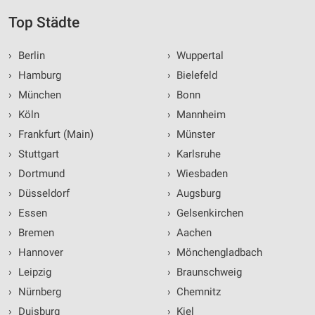
Top Städte
›
Berlin
›
Wuppertal
›
Hamburg
›
Bielefeld
›
München
›
Bonn
›
Köln
›
Mannheim
›
Frankfurt (Main)
›
Münster
›
Stuttgart
›
Karlsruhe
›
Dortmund
›
Wiesbaden
›
Düsseldorf
›
Augsburg
›
Essen
›
Gelsenkirchen
›
Bremen
›
Aachen
›
Hannover
›
Mönchengladbach
›
Leipzig
›
Braunschweig
›
Nürnberg
›
Chemnitz
›
Duisburg
›
Kiel