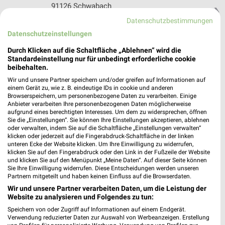
91126 Schwabach
❯
Datenschutzbestimmungen
Heute 08:00 - 19:00 Uhr |
Geschlossen
Datenschutzeinstellungen
392,26 km • Angebote: 1 Prospekt
Durch Klicken auf die Schaltfläche „Ablehnen“ wird die
Standardeinstellung nur für unbedingt erforderliche cookie
beibehalten.
Bio in Zabo Nürnberg
Aussiger Platz 2
Wir und unsere Partner speichern und/oder greifen auf Informationen auf
einem Gerät zu, wie z. B. eindeutige IDs in cookie und anderen
90480 Nürnberg
❯
Browserspeichern, um personenbezogene Daten zu verarbeiten. Einige
Anbieter verarbeiten Ihre personenbezogenen Daten möglicherweise
Heute 08:00 - 19:00 Uhr |
Geschlossen
aufgrund eines berechtigten Interesses. Um dem zu widersprechen, öffnen
Sie die „Einstellungen“. Sie können Ihre Einstellungen akzeptieren, ablehnen
377,44 km • Angebote: 1 Prospekt
oder verwalten, indem Sie auf die Schaltfläche „Einstellungen verwalten“
klicken oder jederzeit auf die Fingerabdruck-Schaltfläche in der linken
unteren Ecke der Website klicken. Um Ihre Einwilligung zu widerrufen,
ebl-Markt Reichelsdorf Nürnberg
klicken Sie auf den Fingerabdruck oder den Link in der Fußzeile der Website
und klicken Sie auf den Menüpunkt „Meine Daten“. Auf dieser Seite können
Reichelsdorfer Hauptstr. 171
Sie Ihre Einwilligung widerrufen. Diese Entscheidungen werden unseren
90453 Nürnberg
Partnern mitgeteilt und haben keinen Einfluss auf die Browserdaten.
❯
Wir und unsere Partner verarbeiten Daten, um die Leistung der
Heute 09:00 - 18:00 Uhr |
Geschlossen
Website zu analysieren und Folgendes zu tun:
386,81 km • Angebote: 1 Prospekt
Speichern von oder Zugriff auf Informationen auf einem Endgerät.
Verwendung reduzierter Daten zur Auswahl von Werbeanzeigen. Erstellung