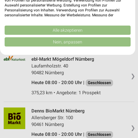
von Profilen für personalisierte Werbung. Verwendung von Profilen zur
Auswahl personalisierter Werbung. Erstellung von Profilen zur
ebl-Markt Röthenbach
Personalisierung von Inhalten. Verwendung von Profilen zur Auswahl
Am Gewerbepark 2
personalisierter Inhalte. Messung der Werbeleistung. Messung der
Performance von Inhalten. Analyse von Zielgruppen durch Statistiken oder
90552 Röthenbach
❯
Kombinationen von Daten aus verschiedenen Quellen. Entwicklung und
Verbesserung der Angebote. Verwendung reduzierter Daten zur Auswahl
Alle akzeptieren
Heute 08:00 - 19:00 Uhr |
Geschlossen
von Inhalten.
Daten können außerhalb der Europäischen Union weitergegeben und in die
370,83 km • Angebote: 1 Prospekt
Nein, anpassen
USA gesendet werden.
Ihre Einwilligung und die cookie Richtlinie gelten ausschließlich für diese
Website/App.
ebl-Markt Mögeldorf Nürnberg
Partnerliste anzeigen (1 IAB-Anbieter)
Laufamholzstr. 40
90482 Nürnberg
Wir nutzen Ihre Daten für folgende Zwecke:
❯
IAB-Verarbeitungszwecke:
Heute 08:00 - 20:00 Uhr |
Geschlossen
Speichern von oder Zugriff auf Informationen
375,23 km • Angebote: 1 Prospekt
auf einem Endgerät
Verwendung reduzierter Daten zur Auswahl von
Denns BioMarkt Nürnberg
Werbeanzeigen
Allersberger Str. 100
90461 Nürnberg
Erstellung von Profilen für personalisierte
❯
Werbung
Heute 08:00 - 20:00 Uhr |
Geschlossen