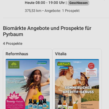
Heute 08:00 - 19:00 Uhr |
Geschlossen
Verwendung genauer Standortdaten
375,53 km • Angebote: 1 Prospekt
Geräte anhand von aktiv angeforderten
Informationen identifizieren
Biomärkte Angebote und Prospekte für
Nicht-IAB-Verarbeitungszwecke:
Pyrbaum
Notwendig
4 Prospekte
Performance
Reformhaus
Vitalia
Funktional
Werbung