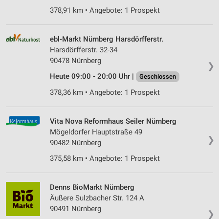
Verwendung von Profilen zur Auswahl
378,91 km • Angebote: 1 Prospekt
personalisierter Werbung
Erstellung von Profilen zur Personalisierung
ebl-Markt Nürnberg Harsdörfferstr.
von Inhalten
Harsdörfferstr. 32-34
90478 Nürnberg
Verwendung von Profilen zur Auswahl
❯
personalisierter Inhalte
Heute 09:00 - 20:00 Uhr |
Geschlossen
378,36 km • Angebote: 1 Prospekt
Messung der Werbeleistung
Messung der Performance von Inhalten
Vita Nova Reformhaus Seiler Nürnberg
Mögeldorfer Hauptstraße 49
Analyse von Zielgruppen durch Statistiken oder
❯
Kombinationen von Daten aus verschiedenen
90482 Nürnberg
Quellen
375,58 km • Angebote: 1 Prospekt
Entwicklung und Verbesserung der Angebote
Denns BioMarkt Nürnberg
Verwendung reduzierter Daten zur Auswahl von
Äußere Sulzbacher Str. 124 A
Inhalten
90491 Nürnberg
❯
IAB-Besonderheiten: