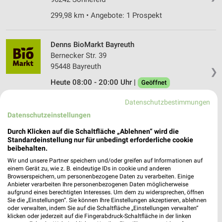
299,98 km • Angebote: 1 Prospekt
Denns BioMarkt Bayreuth
Bernecker Str. 39
95448 Bayreuth
❯
Heute 08:00 - 20:00 Uhr |
Geöffnet
311,76 km • Angebote: 1 Prospekt
Datenschutzbestimmungen
Datenschutzeinstellungen
Denns BioMarkt Bayreuth
Durch Klicken auf die Schaltfläche „Ablehnen“ wird die
Friedrich-von-Schiller-Str. 35
Standardeinstellung nur für unbedingt erforderliche cookie
beibehalten.
95448 Bayreuth
❯
Wir und unsere Partner speichern und/oder greifen auf Informationen auf
Heute 08:00 - 20:00 Uhr |
Geöffnet
einem Gerät zu, wie z. B. eindeutige IDs in cookie und anderen
Browserspeichern, um personenbezogene Daten zu verarbeiten. Einige
312,70 km • Angebote: 1 Prospekt
Anbieter verarbeiten Ihre personenbezogenen Daten möglicherweise
aufgrund eines berechtigten Interesses. Um dem zu widersprechen, öffnen
Sie die „Einstellungen“. Sie können Ihre Einstellungen akzeptieren, ablehnen
oder verwalten, indem Sie auf die Schaltfläche „Einstellungen verwalten“
Reformhaus Sattran GmbH Bayreuth
klicken oder jederzeit auf die Fingerabdruck-Schaltfläche in der linken