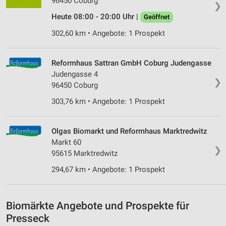
96450 Coburg
Speichern von oder Zugriff auf Informationen
❯
auf einem Endgerät
Heute 08:00 - 20:00 Uhr |
Geöffnet
Verwendung reduzierter Daten zur Auswahl von
302,60 km • Angebote: 1 Prospekt
Werbeanzeigen
Erstellung von Profilen für personalisierte
Reformhaus Sattran GmbH Coburg Judengasse
Werbung
Judengasse 4
❯
96450 Coburg
Verwendung von Profilen zur Auswahl
personalisierter Werbung
303,76 km • Angebote: 1 Prospekt
Erstellung von Profilen zur Personalisierung
von Inhalten
Olgas Biomarkt und Reformhaus Marktredwitz
Markt 60
❯
Verwendung von Profilen zur Auswahl
95615 Marktredwitz
personalisierter Inhalte
294,67 km • Angebote: 1 Prospekt
Messung der Werbeleistung
Messung der Performance von Inhalten
Biomärkte Angebote und Prospekte für
Presseck
Analyse von Zielgruppen durch Statistiken oder