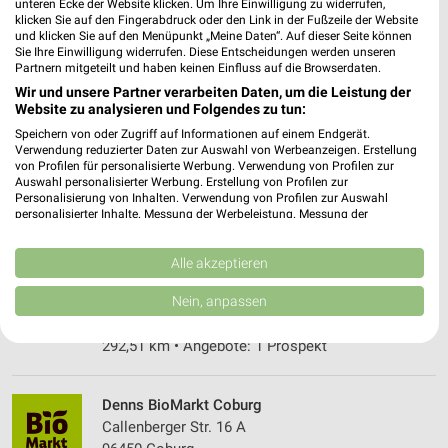
Hohenzollernring
unteren Ecke der Website klicken. Um Ihre Einwilligung zu widerrufen,
klicken Sie auf den Fingerabdruck oder den Link in der Fußzeile der Website
Hohenzollernring 54
❯
und klicken Sie auf den Menüpunkt „Meine Daten“. Auf dieser Seite können
95444 Bayreuth
Sie Ihre Einwilligung widerrufen. Diese Entscheidungen werden unseren
Partnern mitgeteilt und haben keinen Einfluss auf die Browserdaten.
313,42 km • Angebote: 1 Prospekt
Wir und unsere Partner verarbeiten Daten, um die Leistung der
Website zu analysieren und Folgendes zu tun:
Reformhaus Hereth Lichtenfels
Speichern von oder Zugriff auf Informationen auf einem Endgerät.
Verwendung reduzierter Daten zur Auswahl von Werbeanzeigen. Erstellung
Bamberger Str. 8
von Profilen für personalisierte Werbung. Verwendung von Profilen zur
❯
96215 Lichtenfels
Auswahl personalisierter Werbung. Erstellung von Profilen zur
Personalisierung von Inhalten. Verwendung von Profilen zur Auswahl
310,22 km • Angebote: 1 Prospekt
personalisierter Inhalte. Messung der Werbeleistung. Messung der
Performance von Inhalten. Analyse von Zielgruppen durch Statistiken oder
Kombinationen von Daten aus verschiedenen Quellen. Entwicklung und
Verbesserung der Angebote. Verwendung reduzierter Daten zur Auswahl
Alle akzeptieren
Drogerie Pester Wunsiedel
von Inhalten.
Karl-Sand-Str. 7
Daten können außerhalb der Europäischen Union weitergegeben und in die
Nein, anpassen
❯
USA gesendet werden.
95632 Wunsiedel
Ihre Einwilligung und die cookie Richtlinie gelten ausschließlich für diese
292,51 km • Angebote: 1 Prospekt
Website/App.
Partnerliste anzeigen (1 IAB-Anbieter)
Wir nutzen Ihre Daten für folgende Zwecke:
Denns BioMarkt Coburg
IAB-Verarbeitungszwecke:
Callenberger Str. 16 A