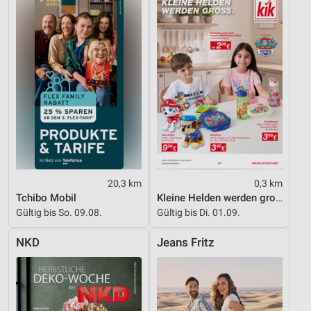
Geräte anhand von aktiv angeforderten
Informationen identifizieren
Nicht-IAB-Verarbeitungszwecke:
Notwendig
Performance
Funktional
Werbung
20,3 km
0,3 km
Tchibo Mobil
Kleine Helden werden gross
Gültig bis So. 09.08.
Gültig bis Di. 01.09.
NKD
Jeans Fritz