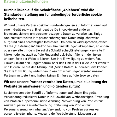
Heute 09:30 - 19:00 Uhr |
Datenschutzeinstellungen
Geschlossen
40,29 km
Durch Klicken auf die Schaltfläche „Ablehnen“ wird die
Standardeinstellung nur für unbedingt erforderliche cookie
beibehalten.
C&A Hallstadt
Wir und unsere Partner speichern und/oder greifen auf Informationen auf
einem Gerät zu, wie z. B. eindeutige IDs in cookie und anderen
Michelinstrasse 142
Browserspeichern, um personenbezogene Daten zu verarbeiten. Einige
96103 Hallstadt
Anbieter verarbeiten Ihre personenbezogenen Daten möglicherweise
❯
aufgrund eines berechtigten Interesses. Um dem zu widersprechen, öffnen
Heute 09:00 - 19:00 Uhr |
Geschlossen
Sie die „Einstellungen“. Sie können Ihre Einstellungen akzeptieren, ablehnen
oder verwalten, indem Sie auf die Schaltfläche „Einstellungen verwalten“
45,00 km
klicken oder jederzeit auf die Fingerabdruck-Schaltfläche in der linken
unteren Ecke der Website klicken. Um Ihre Einwilligung zu widerrufen,
klicken Sie auf den Fingerabdruck oder den Link in der Fußzeile der Website
und klicken Sie auf den Menüpunkt „Meine Daten“. Auf dieser Seite können
Sie Ihre Einwilligung widerrufen. Diese Entscheidungen werden unseren
Partnern mitgeteilt und haben keinen Einfluss auf die Browserdaten.
Wir und unsere Partner verarbeiten Daten, um die Leistung der
Website zu analysieren und Folgendes zu tun:
Speichern von oder Zugriff auf Informationen auf einem Endgerät.
Verwendung reduzierter Daten zur Auswahl von Werbeanzeigen. Erstellung
von Profilen für personalisierte Werbung. Verwendung von Profilen zur
Auswahl personalisierter Werbung. Erstellung von Profilen zur
Personalisierung von Inhalten. Verwendung von Profilen zur Auswahl
personalisierter Inhalte. Messung der Werbeleistung. Messung der