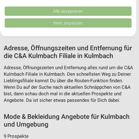
Performance von Inhalten. Analyse von Zielgruppen durch Statistiken oder
Kombinationen von Daten aus verschiedenen Quellen. Entwicklung und
Verbesserung der Angebote. Verwendung reduzierter Daten zur Auswahl
Alle akzeptieren
von Inhalten.
Daten können außerhalb der Europäischen Union weitergegeben und in die
Nein, anpassen
USA gesendet werden.
Ihre Einwilligung und die cookie Richtlinie gelten ausschließlich für diese
Website/App.
Partnerliste anzeigen (1 IAB-Anbieter)
Adresse, Öffnungszeiten und Entfernung für
Wir nutzen Ihre Daten für folgende Zwecke:
die C&A Kulmbach Filiale in Kulmbach
IAB-Verarbeitungszwecke:
Adresse, Öffnungszeiten und Entfernung alles rund um die C&A
Speichern von oder Zugriff auf Informationen
Kulmbach Filiale in Kulmbach. Den schnellsten Weg zu Deiner
auf einem Endgerät
Lieblingsfiliale kannst Du über die Routen-Funktion finden.
Wenn Du auf der Suche nach aktuellen Schnäppchen von C&A
Verwendung reduzierter Daten zur Auswahl von
bist, dann schau doch mal in die aktuellen Prospekte und
Werbeanzeigen
Angebote. Da ist sicher etwas passendes für Dich dabei.
Erstellung von Profilen für personalisierte
Werbung
Mode & Bekleidung Angebote für Kulmbach
und Umgebung
Verwendung von Profilen zur Auswahl
personalisierter Werbung
9 Prospekte