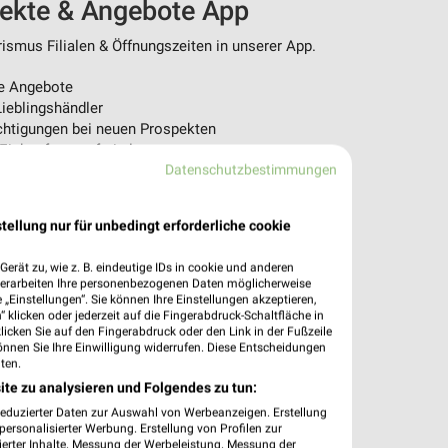
pekte & Angebote App
ismus Filialen & Öffnungszeiten in unserer App.
e Angebote
ieblingshändler
htigungen bei neuen Prospekten
 Einkauf stressfrei planen
Datenschutzbestimmungen
 App jetzt laden oder QR-Code scannen.
tellung nur für unbedingt erforderliche cookie
erät zu, wie z. B. eindeutige IDs in cookie und anderen
verarbeiten Ihre personenbezogenen Daten möglicherweise
„Einstellungen“. Sie können Ihre Einstellungen akzeptieren,
 klicken oder jederzeit auf die Fingerabdruck-Schaltfläche in
klicken Sie auf den Fingerabdruck oder den Link in der Fußzeile
önnen Sie Ihre Einwilligung widerrufen. Diese Entscheidungen
ten.
ite zu analysieren und Folgendes zu tun:
reduzierter Daten zur Auswahl von Werbeanzeigen. Erstellung
ersonalisierter Werbung. Erstellung von Profilen zur
ierter Inhalte. Messung der Werbeleistung. Messung der