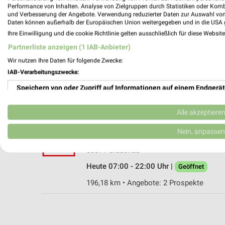
Performance von Inhalten. Analyse von Zielgruppen durch Statistiken oder Kom
und Verbesserung der Angebote. Verwendung reduzierter Daten zur Auswahl von
Daten können außerhalb der Europäischen Union weitergegeben und in die USA 
Ihre Einwilligung und die cookie Richtlinie gelten ausschließlich für diese Websit
Kaufland Glauchau
Partnerliste anzeigen (1 IAB-Anbieter)
Grenayer Straße 10
Wir nutzen Ihre Daten für folgende Zwecke:
08371 Glauchau
IAB-Verarbeitungszwecke:
Heute 07:00 - 21:00 Uhr |
Geöffnet
Speichern von oder Zugriff auf Informationen auf einem Endgerät
198,98 km • Angebote: 2 Prospekte
Verwendung reduzierter Daten zur Auswahl von Werbeanzeigen
Alle akzeptiere
Kaufland Glauchau
Erstellung von Profilen für personalisierte Werbung
Nein, anpassen
Waldenburger Straße F175
Verwendung von Profilen zur Auswahl personalisierter Werbung
08371 Glauchau
Heute 07:00 - 22:00 Uhr |
Geöffnet
Erstellung von Profilen zur Personalisierung von Inhalten
196,18 km • Angebote: 2 Prospekte
Verwendung von Profilen zur Auswahl personalisierter Inhalte
Messung der Werbeleistung