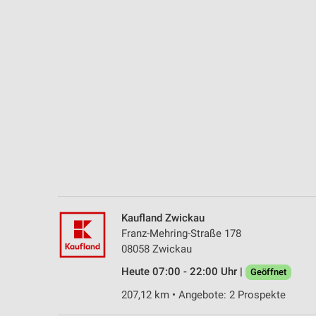
Messung der Performance von Inhalten
Analyse von Zielgruppen durch Statistiken oder Kombinationen 
Quellen
Entwicklung und Verbesserung der Angebote
Verwendung reduzierter Daten zur Auswahl von Inhalten
IAB-Besonderheiten:
Verwendung genauer Standortdaten
Geräte anhand von aktiv angeforderten Informationen identifizie
Nicht-IAB-Verarbeitungszwecke:
Kaufland Zwickau
Notwendig
Franz-Mehring-Straße 178
08058 Zwickau
Performance
Heute 07:00 - 22:00 Uhr |
Geöffnet
Funktional
207,12 km • Angebote: 2 Prospekte
Werbung