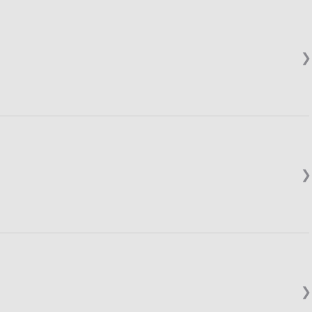
❯
❯
❯