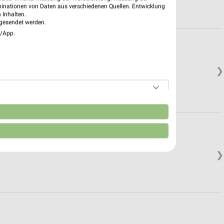
binationen von Daten aus verschiedenen Quellen. Entwicklung
 Inhalten.
gesendet werden.
e/App.
❯
n
❯