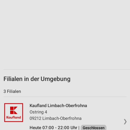
Erstellung von Profilen zur Personalisierung
von Inhalten
Verwendung von Profilen zur Auswahl
personalisierter Inhalte
Messung der Werbeleistung
Messung der Performance von Inhalten
Analyse von Zielgruppen durch Statistiken oder
Kombinationen von Daten aus verschiedenen
Filialen in der Umgebung
Quellen
Entwicklung und Verbesserung der Angebote
3 Filialen
Verwendung reduzierter Daten zur Auswahl von
Kaufland Limbach-Oberfrohna
Inhalten
Ostring 4
IAB-Besonderheiten:
09212 Limbach-Oberfrohna
❯
Verwendung genauer Standortdaten
Heute 07:00 - 22:00 Uhr |
Geschlossen