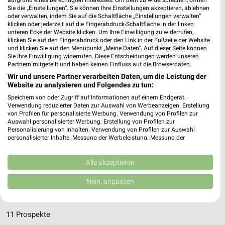
Sie die „Einstellungen“. Sie können Ihre Einstellungen akzeptieren, ablehnen
oder verwalten, indem Sie auf die Schaltfläche „Einstellungen verwalten“
klicken oder jederzeit auf die Fingerabdruck-Schaltfläche in der linken
unteren Ecke der Website klicken. Um Ihre Einwilligung zu widerrufen,
klicken Sie auf den Fingerabdruck oder den Link in der Fußzeile der Website
und klicken Sie auf den Menüpunkt „Meine Daten“. Auf dieser Seite können
Sie Ihre Einwilligung widerrufen. Diese Entscheidungen werden unseren
Partnern mitgeteilt und haben keinen Einfluss auf die Browserdaten.
Adresse, Öffnungszeiten und Route für die
Wir und unsere Partner verarbeiten Daten, um die Leistung der
Takko Fashion Filiale in Meerane
Website zu analysieren und Folgendes zu tun:
Speichern von oder Zugriff auf Informationen auf einem Endgerät.
Egal ob Adresse, Öffnungszeiten oder Route, hier findest Du
Verwendung reduzierter Daten zur Auswahl von Werbeanzeigen. Erstellung
alles zur Takko Fashion Filiale in Meerane. Die aktuellsten
von Profilen für personalisierte Werbung. Verwendung von Profilen zur
Auswahl personalisierter Werbung. Erstellung von Profilen zur
Angebote kannst Du Dir in den neuesten Prospekten
Personalisierung von Inhalten. Verwendung von Profilen zur Auswahl
anschauen. Wenn Du ein schönes Schnäppchen gefunden hast,
personalisierter Inhalte. Messung der Werbeleistung. Messung der
kannst Du über die Routen-Funktion den schnellsten Weg zu
Performance von Inhalten. Analyse von Zielgruppen durch Statistiken oder
Kombinationen von Daten aus verschiedenen Quellen. Entwicklung und
Deiner Lieblings-Filiale von Takko finden.
Verbesserung der Angebote. Verwendung reduzierter Daten zur Auswahl
Alle akzeptieren
von Inhalten.
Daten können außerhalb der Europäischen Union weitergegeben und in die
Mode & Bekleidung Angebote für Meerane
Nein, anpassen
USA gesendet werden.
und Umgebung
Ihre Einwilligung und die cookie Richtlinie gelten ausschließlich für diese
Website/App.
11 Prospekte
Partnerliste anzeigen (1 IAB-Anbieter)