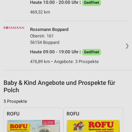
Heute 10:00 - 20:00 Uhr |
Erstellung von Profilen zur Personalisierung
Geöffnet
von Inhalten
469,32 km
Verwendung von Profilen zur Auswahl
personalisierter Inhalte
Rossmann Boppard
Oberstr. 161
Messung der Werbeleistung
56154 Boppard
❯
Messung der Performance von Inhalten
Heute 09:00 - 19:00 Uhr |
Geöffnet
Analyse von Zielgruppen durch Statistiken oder
476,89 km • Angebote: 3 Prospekte
Kombinationen von Daten aus verschiedenen
Quellen
Baby & Kind Angebote und Prospekte für
Entwicklung und Verbesserung der Angebote
Polch
Verwendung reduzierter Daten zur Auswahl von
Inhalten
5 Prospekte
IAB-Besonderheiten:
ROFU
ROFU
Verwendung genauer Standortdaten
Geräte anhand von aktiv angeforderten