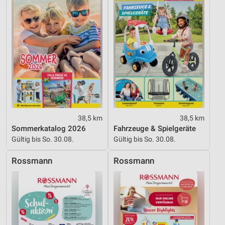
Informationen identifizieren
Nicht-IAB-Verarbeitungszwecke:
Notwendig
Performance
Funktional
Werbung
38,5 km
38,5 km
Sommerkatalog 2026
Fahrzeuge & Spielgeräte
Gültig bis So. 30.08.
Gültig bis So. 30.08.
Rossmann
Rossmann