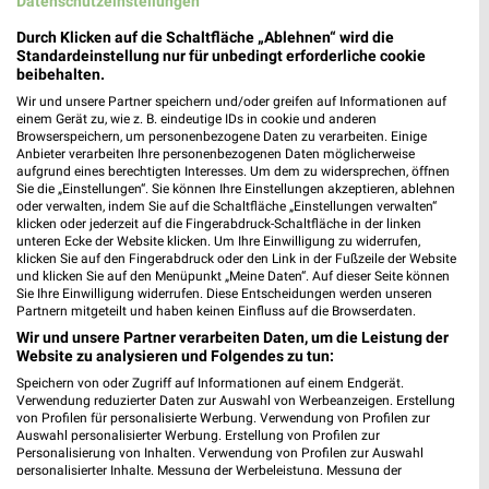
Datenschutzeinstellungen
Am Metternicher Bahnhof 9
56072 Koblenz
Durch Klicken auf die Schaltfläche „Ablehnen“ wird die
❯
Standardeinstellung nur für unbedingt erforderliche cookie
Heute 08:00 - 20:00 Uhr |
Geöffnet
beibehalten.
Wir und unsere Partner speichern und/oder greifen auf Informationen auf
470,48 km • Angebote: 3 Prospekte
einem Gerät zu, wie z. B. eindeutige IDs in cookie und anderen
Browserspeichern, um personenbezogene Daten zu verarbeiten. Einige
Anbieter verarbeiten Ihre personenbezogenen Daten möglicherweise
Rossmann Mülheim-Kärlich
aufgrund eines berechtigten Interesses. Um dem zu widersprechen, öffnen
Sie die „Einstellungen“. Sie können Ihre Einstellungen akzeptieren, ablehnen
Industriestr. 8
oder verwalten, indem Sie auf die Schaltfläche „Einstellungen verwalten“
56218 Mülheim-Kärlich
klicken oder jederzeit auf die Fingerabdruck-Schaltfläche in der linken
❯
unteren Ecke der Website klicken. Um Ihre Einwilligung zu widerrufen,
Heute 08:00 - 20:00 Uhr |
Geöffnet
klicken Sie auf den Fingerabdruck oder den Link in der Fußzeile der Website
und klicken Sie auf den Menüpunkt „Meine Daten“. Auf dieser Seite können
470,28 km • Angebote: 3 Prospekte
Sie Ihre Einwilligung widerrufen. Diese Entscheidungen werden unseren
Partnern mitgeteilt und haben keinen Einfluss auf die Browserdaten.
Wir und unsere Partner verarbeiten Daten, um die Leistung der
Ernsting's family Mülheim-Kärlich
Website zu analysieren und Folgendes zu tun:
Industriestr. 4
Speichern von oder Zugriff auf Informationen auf einem Endgerät.
56218 Mülheim-Kärlich
Verwendung reduzierter Daten zur Auswahl von Werbeanzeigen. Erstellung
❯
von Profilen für personalisierte Werbung. Verwendung von Profilen zur
Heute 09:00 - 20:00 Uhr |
Auswahl personalisierter Werbung. Erstellung von Profilen zur
Geöffnet
Personalisierung von Inhalten. Verwendung von Profilen zur Auswahl
personalisierter Inhalte. Messung der Werbeleistung. Messung der
470,09 km
Performance von Inhalten. Analyse von Zielgruppen durch Statistiken oder