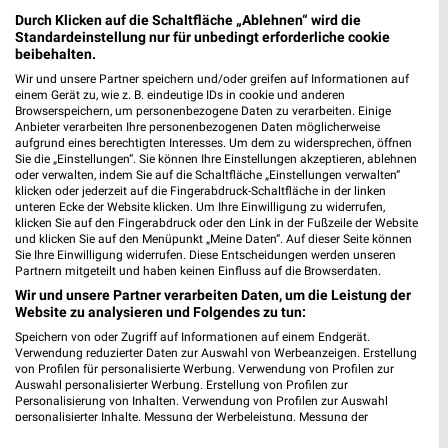
Bitburger Str. 1 b
Durch Klicken auf die Schaltfläche „Ablehnen“ wird die
54668 Echternacherbrück
Standardeinstellung nur für unbedingt erforderliche cookie
❯
beibehalten.
Heute 08:00 - 20:00 Uhr |
Geschlossen
Wir und unsere Partner speichern und/oder greifen auf Informationen auf
einem Gerät zu, wie z. B. eindeutige IDs in cookie und anderen
571,27 km • Angebote: 3 Prospekte
Browserspeichern, um personenbezogene Daten zu verarbeiten. Einige
Anbieter verarbeiten Ihre personenbezogenen Daten möglicherweise
aufgrund eines berechtigten Interesses. Um dem zu widersprechen, öffnen
Rossmann Speicher
Sie die „Einstellungen“. Sie können Ihre Einstellungen akzeptieren, ablehnen
oder verwalten, indem Sie auf die Schaltfläche „Einstellungen verwalten“
Kapellenstr. 58
klicken oder jederzeit auf die Fingerabdruck-Schaltfläche in der linken
54662 Speicher
❯
unteren Ecke der Website klicken. Um Ihre Einwilligung zu widerrufen,
klicken Sie auf den Fingerabdruck oder den Link in der Fußzeile der Website
Heute 08:30 - 20:00 Uhr |
Geschlossen
und klicken Sie auf den Menüpunkt „Meine Daten“. Auf dieser Seite können
Sie Ihre Einwilligung widerrufen. Diese Entscheidungen werden unseren
551,11 km • Angebote: 3 Prospekte
Partnern mitgeteilt und haben keinen Einfluss auf die Browserdaten.
Wir und unsere Partner verarbeiten Daten, um die Leistung der
Website zu analysieren und Folgendes zu tun:
Ernsting's family Merzig
Speichern von oder Zugriff auf Informationen auf einem Endgerät.
Poststr. 27
Verwendung reduzierter Daten zur Auswahl von Werbeanzeigen. Erstellung
66663 Merzig
von Profilen für personalisierte Werbung. Verwendung von Profilen zur
❯
Auswahl personalisierter Werbung. Erstellung von Profilen zur
Heute 08:30 - 19:00 Uhr |
Geschlossen
Personalisierung von Inhalten. Verwendung von Profilen zur Auswahl
personalisierter Inhalte. Messung der Werbeleistung. Messung der
583,95 km
Performance von Inhalten. Analyse von Zielgruppen durch Statistiken oder