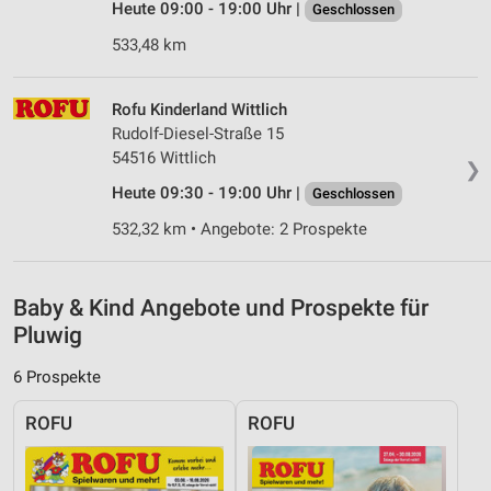
Heute 09:00 - 19:00 Uhr |
Geschlossen
von Inhalten
533,48 km
Verwendung von Profilen zur Auswahl
personalisierter Inhalte
Rofu Kinderland Wittlich
Messung der Werbeleistung
Rudolf-Diesel-Straße 15
54516 Wittlich
Messung der Performance von Inhalten
❯
Heute 09:30 - 19:00 Uhr |
Geschlossen
Analyse von Zielgruppen durch Statistiken oder
532,32 km • Angebote: 2 Prospekte
Kombinationen von Daten aus verschiedenen
Quellen
Entwicklung und Verbesserung der Angebote
Baby & Kind Angebote und Prospekte für
Pluwig
Verwendung reduzierter Daten zur Auswahl von
Inhalten
6 Prospekte
IAB-Besonderheiten:
ROFU
ROFU
Verwendung genauer Standortdaten
Geräte anhand von aktiv angeforderten
Informationen identifizieren