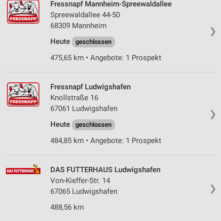
Fressnapf Mannheim-Spreewaldallee
IAB-Verarbeitungszwecke:
Spreewaldallee 44-50
Speichern von oder Zugriff auf Informationen
68309 Mannheim
❯
auf einem Endgerät
Heute
geschlossen
Verwendung reduzierter Daten zur Auswahl von
475,65 km • Angebote: 1 Prospekt
Werbeanzeigen
Erstellung von Profilen für personalisierte
Fressnapf Ludwigshafen
Werbung
Knollstraße 16
Verwendung von Profilen zur Auswahl
67061 Ludwigshafen
❯
personalisierter Werbung
Heute
geschlossen
Erstellung von Profilen zur Personalisierung
484,85 km • Angebote: 1 Prospekt
von Inhalten
Verwendung von Profilen zur Auswahl
DAS FUTTERHAUS Ludwigshafen
personalisierter Inhalte
Von-Kieffer-Str. 14
❯
67065 Ludwigshafen
Messung der Werbeleistung
488,56 km
Messung der Performance von Inhalten