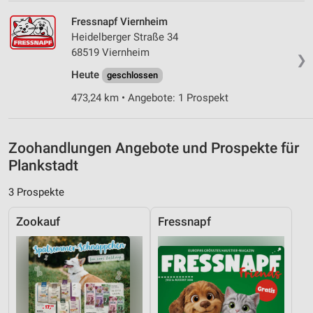
Analyse von Zielgruppen durch Statistiken oder
Fressnapf Viernheim
Kombinationen von Daten aus verschiedenen
Heidelberger Straße 34
Quellen
68519 Viernheim
❯
Entwicklung und Verbesserung der Angebote
Heute
geschlossen
473,24 km • Angebote: 1 Prospekt
Verwendung reduzierter Daten zur Auswahl von
Inhalten
IAB-Besonderheiten:
Zoohandlungen Angebote und Prospekte für
Verwendung genauer Standortdaten
Plankstadt
Geräte anhand von aktiv angeforderten
3 Prospekte
Informationen identifizieren
Nicht-IAB-Verarbeitungszwecke:
Zookauf
Fressnapf
Notwendig
Performance
Funktional