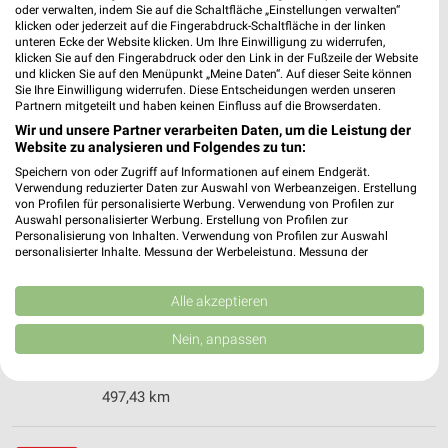
❯
oder verwalten, indem Sie auf die Schaltfläche „Einstellungen verwalten“
klicken oder jederzeit auf die Fingerabdruck-Schaltfläche in der linken
Heute
geschlossen
unteren Ecke der Website klicken. Um Ihre Einwilligung zu widerrufen,
klicken Sie auf den Fingerabdruck oder den Link in der Fußzeile der Website
487,43 km • Angebote: 1 Prospekt
und klicken Sie auf den Menüpunkt „Meine Daten“. Auf dieser Seite können
Sie Ihre Einwilligung widerrufen. Diese Entscheidungen werden unseren
Partnern mitgeteilt und haben keinen Einfluss auf die Browserdaten.
DAS FUTTERHAUS Mannheim
Wir und unsere Partner verarbeiten Daten, um die Leistung der
Friedrich-Ebert-Straße 100
Website zu analysieren und Folgendes zu tun:
68167 Mannheim
❯
Speichern von oder Zugriff auf Informationen auf einem Endgerät.
Verwendung reduzierter Daten zur Auswahl von Werbeanzeigen. Erstellung
Heute
geschlossen
von Profilen für personalisierte Werbung. Verwendung von Profilen zur
Auswahl personalisierter Werbung. Erstellung von Profilen zur
479,71 km
Personalisierung von Inhalten. Verwendung von Profilen zur Auswahl
personalisierter Inhalte. Messung der Werbeleistung. Messung der
Performance von Inhalten. Analyse von Zielgruppen durch Statistiken oder
Kombinationen von Daten aus verschiedenen Quellen. Entwicklung und
DAS FUTTERHAUS Speyer
Verbesserung der Angebote. Verwendung reduzierter Daten zur Auswahl
Alle akzeptieren
Iggelheimer Straße 16
von Inhalten.
67346 Speyer
Daten können außerhalb der Europäischen Union weitergegeben und in die
Nein, anpassen
❯
USA gesendet werden.
Heute
geschlossen
Ihre Einwilligung und die cookie Richtlinie gelten ausschließlich für diese
Website/App.
497,43 km
Partnerliste anzeigen (1 IAB-Anbieter)
Wir nutzen Ihre Daten für folgende Zwecke: