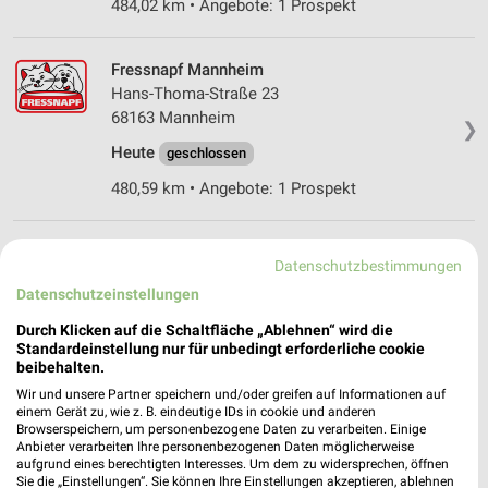
484,02 km • Angebote: 1 Prospekt
Fressnapf Mannheim
Hans-Thoma-Straße 23
68163 Mannheim
❯
Heute
geschlossen
480,59 km • Angebote: 1 Prospekt
Fressnapf Speyer
Datenschutzbestimmungen
Auestraße 15
Datenschutzeinstellungen
67346 Speyer
❯
Durch Klicken auf die Schaltfläche „Ablehnen“ wird die
Heute
geschlossen
Standardeinstellung nur für unbedingt erforderliche cookie
beibehalten.
496,44 km • Angebote: 1 Prospekt
Wir und unsere Partner speichern und/oder greifen auf Informationen auf
einem Gerät zu, wie z. B. eindeutige IDs in cookie und anderen
Browserspeichern, um personenbezogene Daten zu verarbeiten. Einige
zookauf Wiesloch
Anbieter verarbeiten Ihre personenbezogenen Daten möglicherweise
Schwetzinger Straße 7-11
aufgrund eines berechtigten Interesses. Um dem zu widersprechen, öffnen
Sie die „Einstellungen“. Sie können Ihre Einstellungen akzeptieren, ablehnen
69168 Wiesloch