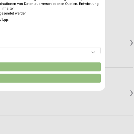
binationen von Daten aus verschiedenen Quellen. Entwicklung
 Inhalten.
gesendet werden.
e/App.
❯
n
❯