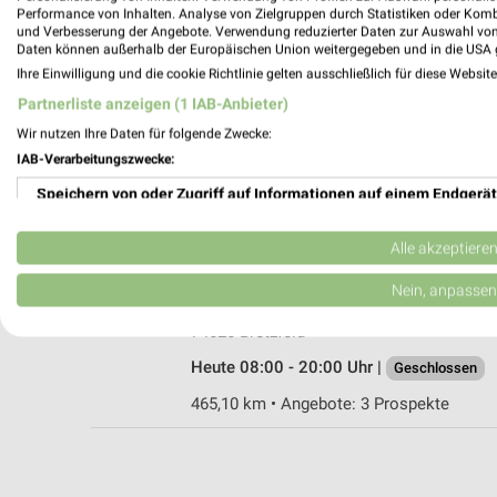
Performance von Inhalten. Analyse von Zielgruppen durch Statistiken oder Kom
und Verbesserung der Angebote. Verwendung reduzierter Daten zur Auswahl von
Daten können außerhalb der Europäischen Union weitergegeben und in die USA 
Ihre Einwilligung und die cookie Richtlinie gelten ausschließlich für diese Websit
dm Öhringen
Partnerliste anzeigen (1 IAB-Anbieter)
Büttelbronner Straße 5
Wir nutzen Ihre Daten für folgende Zwecke:
74613 Öhringen
IAB-Verarbeitungszwecke:
Heute 08:00 - 20:00 Uhr |
Geschlossen
Speichern von oder Zugriff auf Informationen auf einem Endgerät
459,54 km
Verwendung reduzierter Daten zur Auswahl von Werbeanzeigen
Alle akzeptiere
Rossmann Bretzfeld
Erstellung von Profilen für personalisierte Werbung
Nein, anpassen
Moosbachstr. 4
Verwendung von Profilen zur Auswahl personalisierter Werbung
74626 Bretzfeld
Heute 08:00 - 20:00 Uhr |
Geschlossen
Erstellung von Profilen zur Personalisierung von Inhalten
465,10 km • Angebote: 3 Prospekte
Verwendung von Profilen zur Auswahl personalisierter Inhalte
Messung der Werbeleistung