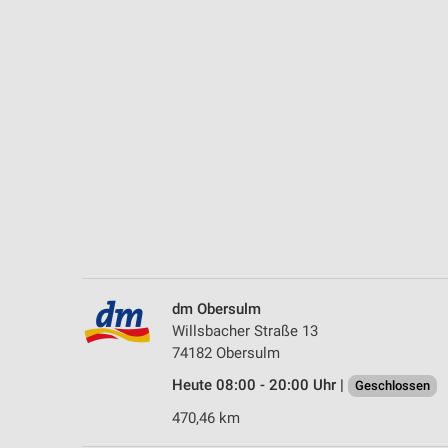
Messung der Performance von Inhalten
Analyse von Zielgruppen durch Statistiken oder Kombinationen 
Quellen
Entwicklung und Verbesserung der Angebote
Verwendung reduzierter Daten zur Auswahl von Inhalten
IAB-Besonderheiten:
Verwendung genauer Standortdaten
Geräte anhand von aktiv angeforderten Informationen identifizie
Nicht-IAB-Verarbeitungszwecke:
dm Obersulm
Notwendig
Willsbacher Straße 13
74182 Obersulm
Performance
Heute 08:00 - 20:00 Uhr |
Geschlossen
Funktional
470,46 km
Werbung