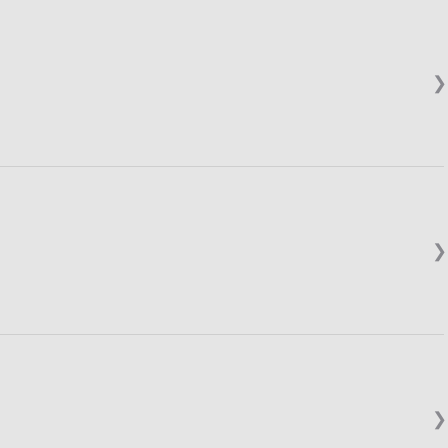
❯
❯
❯