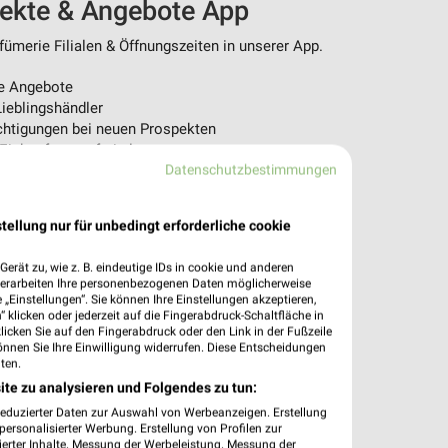
pekte & Angebote App
ümerie Filialen & Öffnungszeiten in unserer App.
e Angebote
ieblingshändler
htigungen bei neuen Prospekten
 Einkauf stressfrei planen
Datenschutzbestimmungen
 App jetzt laden oder QR-Code scannen.
tellung nur für unbedingt erforderliche cookie
erät zu, wie z. B. eindeutige IDs in cookie und anderen
verarbeiten Ihre personenbezogenen Daten möglicherweise
„Einstellungen“. Sie können Ihre Einstellungen akzeptieren,
 klicken oder jederzeit auf die Fingerabdruck-Schaltfläche in
klicken Sie auf den Fingerabdruck oder den Link in der Fußzeile
önnen Sie Ihre Einwilligung widerrufen. Diese Entscheidungen
ten.
ite zu analysieren und Folgendes zu tun:
reduzierter Daten zur Auswahl von Werbeanzeigen. Erstellung
ersonalisierter Werbung. Erstellung von Profilen zur
ierter Inhalte. Messung der Werbeleistung. Messung der