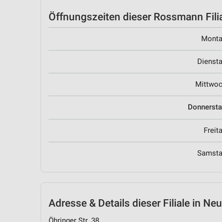
Öffnungszeiten
dieser Rossmann Fili
Mont
Dienst
Mittwo
Donnerst
Freit
Samst
Adresse & Details
dieser Filiale in Ne
Öhringer Str. 38