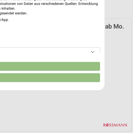
binationen von Daten aus verschiedenen Quellen. Entwicklung
 Inhalten.
gesendet werden.
e/App.
nn Prospekt für Neuenstadt (Kocher) ab Mo.
06.
ion 2026
 29. Jun. bis 22. Sep.
reintrag erstellen
n
EKT BLÄTTERN