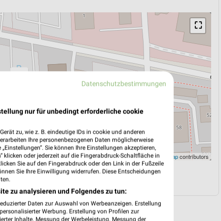
⛶
Datenschutzbestimmungen
tellung nur für unbedingt erforderliche cookie
erät zu, wie z. B. eindeutige IDs in cookie und anderen
verarbeiten Ihre personenbezogenen Daten möglicherweise
„Einstellungen“. Sie können Ihre Einstellungen akzeptieren,
 klicken oder jederzeit auf die Fingerabdruck-Schaltfläche in
Leaflet
|
©
OpenStreetMap
contributors
klicken Sie auf den Fingerabdruck oder den Link in der Fußzeile
önnen Sie Ihre Einwilligung widerrufen. Diese Entscheidungen
N
NAVIGATION MIT GOOGLE/IOS MAPS
ten.
ite zu analysieren und Folgendes zu tun:
reduzierter Daten zur Auswahl von Werbeanzeigen. Erstellung
ersonalisierter Werbung. Erstellung von Profilen zur
ierter Inhalte. Messung der Werbeleistung. Messung der