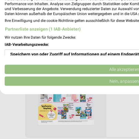
Anzahl Prospekte: 3
Performance von Inhalten. Analyse von Zielgruppen durch Statistiken oder Kom
und Verbesserung der Angebote. Verwendung reduzierter Daten zur Auswahl von
Letztes Prospektupdate: vor 4 Tagen
Daten können außerhalb der Europäischen Union weitergegeben und in die USA 
Ihre Einwilligung und die cookie Richtlinie gelten ausschließlich für diese Websit
Rossma
Partnerliste anzeigen (1 IAB-Anbieter)
den 29.
Wir nutzen Ihre Daten für folgende Zwecke:
IAB-Verarbeitungszwecke:
Schulakt
Gültig von
Speichern von oder Zugriff auf Informationen auf einem Endgerät
📅
Kalende
Verwendung reduzierter Daten zur Auswahl von Werbeanzeigen
Alle akzeptiere
❯
Erstellung von Profilen für personalisierte Werbung
Nein, anpassen
PROSP
Verwendung von Profilen zur Auswahl personalisierter Werbung
Erstellung von Profilen zur Personalisierung von Inhalten
Verwendung von Profilen zur Auswahl personalisierter Inhalte
Messung der Werbeleistung