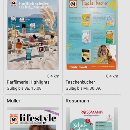
Entwicklung und Verbesserung der Angebote
Verwendung reduzierter Daten zur Auswahl von
Inhalten
IAB-Besonderheiten:
Verwendung genauer Standortdaten
Geräte anhand von aktiv angeforderten
Informationen identifizieren
Nicht-IAB-Verarbeitungszwecke:
Notwendig
0,4 km
0,4 km
Parfümerie Highlights
Taschenbücher
Performance
Gültig bis Sa. 15.08.
Gültig bis Mi. 30.09.
Funktional
Müller
Rossmann
Werbung