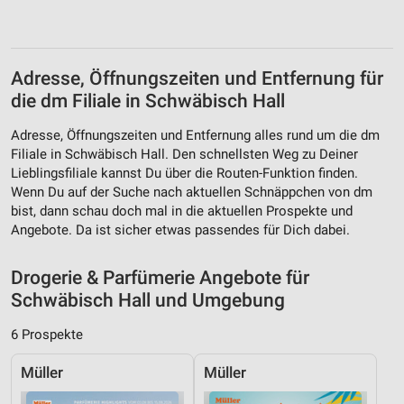
Verwendung reduzierter Daten zur Auswahl von
Werbeanzeigen
Erstellung von Profilen für personalisierte
Adresse, Öffnungszeiten und Entfernung für
Werbung
die dm Filiale in Schwäbisch Hall
Verwendung von Profilen zur Auswahl
Adresse, Öffnungszeiten und Entfernung alles rund um die dm
personalisierter Werbung
Filiale in Schwäbisch Hall. Den schnellsten Weg zu Deiner
Lieblingsfiliale kannst Du über die Routen-Funktion finden.
Erstellung von Profilen zur Personalisierung
von Inhalten
Wenn Du auf der Suche nach aktuellen Schnäppchen von dm
bist, dann schau doch mal in die aktuellen Prospekte und
Verwendung von Profilen zur Auswahl
Angebote. Da ist sicher etwas passendes für Dich dabei.
personalisierter Inhalte
Drogerie & Parfümerie Angebote für
Messung der Werbeleistung
Schwäbisch Hall und Umgebung
Messung der Performance von Inhalten
6 Prospekte
Analyse von Zielgruppen durch Statistiken oder
Kombinationen von Daten aus verschiedenen
Müller
Müller
Quellen