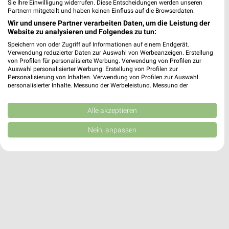
Sie Ihre Einwilligung widerrufen. Diese Entscheidungen werden unseren
Partnern mitgeteilt und haben keinen Einfluss auf die Browserdaten.
dm Murrhardt
Wir und unsere Partner verarbeiten Daten, um die Leistung der
Fritz-Schweizer-Straße 6
Website zu analysieren und Folgendes zu tun:
71540 Murrhardt
❯
Speichern von oder Zugriff auf Informationen auf einem Endgerät.
Verwendung reduzierter Daten zur Auswahl von Werbeanzeigen. Erstellung
Heute
geschlossen
von Profilen für personalisierte Werbung. Verwendung von Profilen zur
Auswahl personalisierter Werbung. Erstellung von Profilen zur
18,49 km
Personalisierung von Inhalten. Verwendung von Profilen zur Auswahl
personalisierter Inhalte. Messung der Werbeleistung. Messung der
Performance von Inhalten. Analyse von Zielgruppen durch Statistiken oder
Kombinationen von Daten aus verschiedenen Quellen. Entwicklung und
Verbesserung der Angebote. Verwendung reduzierter Daten zur Auswahl
Alle akzeptieren
von Inhalten.
Daten können außerhalb der Europäischen Union weitergegeben und in die
Nein, anpassen
USA gesendet werden.
Ihre Einwilligung und die cookie Richtlinie gelten ausschließlich für diese
Website/App.
Partnerliste anzeigen (1 IAB-Anbieter)
Wir nutzen Ihre Daten für folgende Zwecke:
IAB-Verarbeitungszwecke:
Speichern von oder Zugriff auf Informationen
auf einem Endgerät