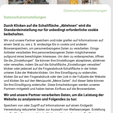
Datenschutzbestimmungen
Datenschutzeinstellungen
Durch Klicken auf die Schaltfläche „Ablehnen“ wird die
Standardeinstellung nur für unbedingt erforderliche cookie
beibehalten.
Wir und unsere Partner speichern und/oder greifen auf Informationen auf
einem Gerät zu, wie z. B. eindeutige IDs in cookie und anderen
Browserspeichern, um personenbezogene Daten zu verarbeiten. Einige
Anbieter verarbeiten Ihre personenbezogenen Daten möglicherweise
20,7 km
20,7 km
aufgrund eines berechtigten Interesses. Um dem zu widersprechen, öffnen
Dieter Knoll
Wohnen Spezial
Sie die „Einstellungen“. Sie können Ihre Einstellungen akzeptieren, ablehnen
Gültig bis Fr. 14.08.
Gültig bis Fr. 14.08.
oder verwalten, indem Sie auf die Schaltfläche „Einstellungen verwalten“
klicken oder jederzeit auf die Fingerabdruck-Schaltfläche in der linken
unteren Ecke der Website klicken. Um Ihre Einwilligung zu widerrufen,
Kaufland
Thomas Philipps
klicken Sie auf den Fingerabdruck oder den Link in der Fußzeile der Website
und klicken Sie auf den Menüpunkt „Meine Daten“. Auf dieser Seite können
Sie Ihre Einwilligung widerrufen. Diese Entscheidungen werden unseren
Partnern mitgeteilt und haben keinen Einfluss auf die Browserdaten.
Wir und unsere Partner verarbeiten Daten, um die Leistung der
Website zu analysieren und Folgendes zu tun:
Speichern von oder Zugriff auf Informationen auf einem Endgerät.
Verwendung reduzierter Daten zur Auswahl von Werbeanzeigen. Erstellung