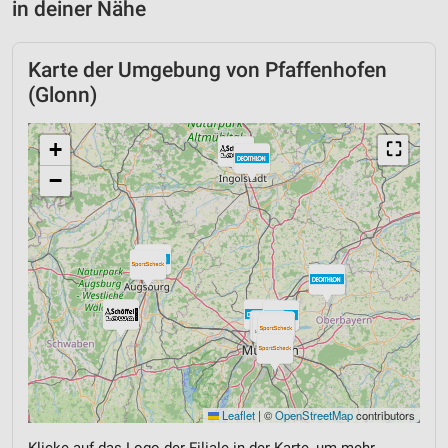
in deiner Nähe
Karte der Umgebung von Pfaffenhofen
(Glonn)
+
⛶
−
Leaflet
|
©
OpenStreetMap
contributors
Klicke auf das Logo der Filiale in der Karte, um mehr