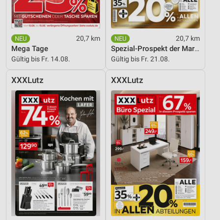
Verwendung von Profilen zur Auswahl
personalisierter Werbung
Erstellung von Profilen zur Personalisierung
20,7 km
20,7 km
von Inhalten
Mega Tage
Spezial-Prospekt der Marken
Gültig bis Fr. 14.08.
Gültig bis Fr. 21.08.
Verwendung von Profilen zur Auswahl
personalisierter Inhalte
XXXLutz
XXXLutz
Messung der Werbeleistung
Messung der Performance von Inhalten
Analyse von Zielgruppen durch Statistiken oder
Kombinationen von Daten aus verschiedenen
Quellen
Entwicklung und Verbesserung der Angebote
Verwendung reduzierter Daten zur Auswahl von
Inhalten
IAB-Besonderheiten: