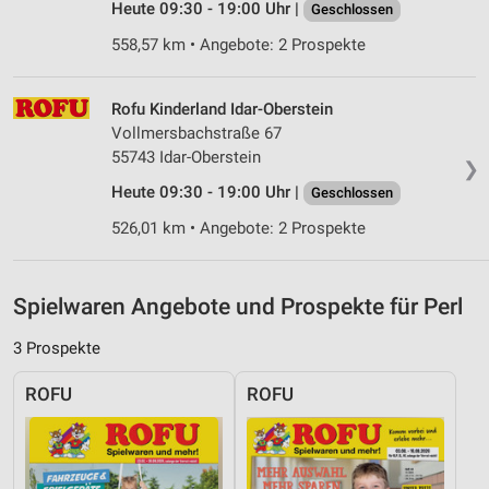
Heute 09:30 - 19:00 Uhr |
Quellen
Geschlossen
558,57 km • Angebote: 2 Prospekte
Entwicklung und Verbesserung der Angebote
Verwendung reduzierter Daten zur Auswahl von
Rofu Kinderland Idar-Oberstein
Inhalten
Vollmersbachstraße 67
IAB-Besonderheiten:
55743 Idar-Oberstein
❯
Verwendung genauer Standortdaten
Heute 09:30 - 19:00 Uhr |
Geschlossen
526,01 km • Angebote: 2 Prospekte
Geräte anhand von aktiv angeforderten
Informationen identifizieren
Nicht-IAB-Verarbeitungszwecke:
Spielwaren Angebote und Prospekte für Perl
Notwendig
3 Prospekte
Performance
ROFU
ROFU
Funktional
Werbung