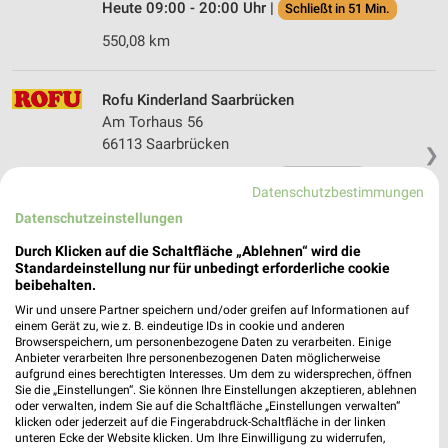
Heute 09:00 - 20:00 Uhr |
Schließt in 51 Min.
550,08 km
Rofu Kinderland Saarbrücken
Am Torhaus 56
66113 Saarbrücken
❯
Heute 09:30 - 19:00 Uhr |
Geschlossen
Datenschutzbestimmungen
578,92 km • Angebote: 3 Prospekte
Datenschutzeinstellungen
Durch Klicken auf die Schaltfläche „Ablehnen“ wird die
Rofu Kinderland Bitburg
Standardeinstellung nur für unbedingt erforderliche cookie
beibehalten.
Saarstraße 38
Wir und unsere Partner speichern und/oder greifen auf Informationen auf
54634 Bitburg
❯
einem Gerät zu, wie z. B. eindeutige IDs in cookie und anderen
Browserspeichern, um personenbezogene Daten zu verarbeiten. Einige
Heute 09:30 - 19:00 Uhr |
Geschlossen
Anbieter verarbeiten Ihre personenbezogenen Daten möglicherweise
aufgrund eines berechtigten Interesses. Um dem zu widersprechen, öffnen
556,83 km • Angebote: 2 Prospekte
Sie die „Einstellungen“. Sie können Ihre Einstellungen akzeptieren, ablehnen
oder verwalten, indem Sie auf die Schaltfläche „Einstellungen verwalten“
klicken oder jederzeit auf die Fingerabdruck-Schaltfläche in der linken
Rofu Kinderland Sankt Wendel St. Wendel
unteren Ecke der Website klicken. Um Ihre Einwilligung zu widerrufen,