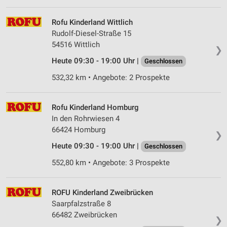
auf einem Endgerät
Rofu Kinderland Wittlich
Verwendung reduzierter Daten zur Auswahl von
Rudolf-Diesel-Straße 15
Werbeanzeigen
54516 Wittlich
❯
Erstellung von Profilen für personalisierte
Heute 09:30 - 19:00 Uhr |
Geschlossen
Werbung
532,32 km • Angebote: 2 Prospekte
Verwendung von Profilen zur Auswahl
personalisierter Werbung
Rofu Kinderland Homburg
Erstellung von Profilen zur Personalisierung
In den Rohrwiesen 4
von Inhalten
66424 Homburg
❯
Verwendung von Profilen zur Auswahl
Heute 09:30 - 19:00 Uhr |
Geschlossen
personalisierter Inhalte
552,80 km • Angebote: 3 Prospekte
Messung der Werbeleistung
ROFU Kinderland Zweibrücken
Messung der Performance von Inhalten
Saarpfalzstraße 8
Analyse von Zielgruppen durch Statistiken oder
66482 Zweibrücken
❯
Kombinationen von Daten aus verschiedenen