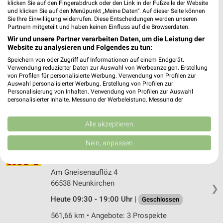
klicken Sie auf den Fingerabdruck oder den Link in der Fußzeile der Website
Linxweilerstraße 27C
und klicken Sie auf den Menüpunkt „Meine Daten“. Auf dieser Seite können
66606 St. Wendel
Sie Ihre Einwilligung widerrufen. Diese Entscheidungen werden unseren
❯
Partnern mitgeteilt und haben keinen Einfluss auf die Browserdaten.
Heute 09:30 - 19:00 Uhr |
Geschlossen
Wir und unsere Partner verarbeiten Daten, um die Leistung der
Website zu analysieren und Folgendes zu tun:
553,76 km • Angebote: 3 Prospekte
Speichern von oder Zugriff auf Informationen auf einem Endgerät.
Verwendung reduzierter Daten zur Auswahl von Werbeanzeigen. Erstellung
von Profilen für personalisierte Werbung. Verwendung von Profilen zur
Rofu Kinderland Sankt Ingbert St. Ingbert
Auswahl personalisierter Werbung. Erstellung von Profilen zur
Oststraße 76
Personalisierung von Inhalten. Verwendung von Profilen zur Auswahl
66386 St. Ingbert
personalisierter Inhalte. Messung der Werbeleistung. Messung der
❯
Performance von Inhalten. Analyse von Zielgruppen durch Statistiken oder
Heute 09:30 - 19:00 Uhr |
Kombinationen von Daten aus verschiedenen Quellen. Entwicklung und
Geschlossen
Verbesserung der Angebote. Verwendung reduzierter Daten zur Auswahl
Alle akzeptieren
568,93 km • Angebote: 3 Prospekte
von Inhalten.
Daten können außerhalb der Europäischen Union weitergegeben und in die
Nein, anpassen
USA gesendet werden.
Ihre Einwilligung und die cookie Richtlinie gelten ausschließlich für diese
Rofu Kinderland Neunkirchen
Website/App.
Am Gneisenauflöz 4
Partnerliste anzeigen (1 IAB-Anbieter)
66538 Neunkirchen
❯
Wir nutzen Ihre Daten für folgende Zwecke:
Heute 09:30 - 19:00 Uhr |
Geschlossen
IAB-Verarbeitungszwecke:
561,66 km • Angebote: 3 Prospekte
Speichern von oder Zugriff auf Informationen