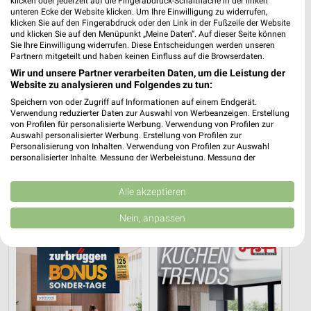
klicken oder jederzeit auf die Fingerabdruck-Schaltfläche in der linken
unteren Ecke der Website klicken. Um Ihre Einwilligung zu widerrufen,
klicken Sie auf den Fingerabdruck oder den Link in der Fußzeile der Website
und klicken Sie auf den Menüpunkt „Meine Daten“. Auf dieser Seite können
Sie Ihre Einwilligung widerrufen. Diese Entscheidungen werden unseren
Partnern mitgeteilt und haben keinen Einfluss auf die Browserdaten.
Wir und unsere Partner verarbeiten Daten, um die Leistung der
Website zu analysieren und Folgendes zu tun:
Speichern von oder Zugriff auf Informationen auf einem Endgerät.
Verwendung reduzierter Daten zur Auswahl von Werbeanzeigen. Erstellung
von Profilen für personalisierte Werbung. Verwendung von Profilen zur
Auswahl personalisierter Werbung. Erstellung von Profilen zur
Personalisierung von Inhalten. Verwendung von Profilen zur Auswahl
personalisierter Inhalte. Messung der Werbeleistung. Messung der
49,6 km
49,6 km
Performance von Inhalten. Analyse von Zielgruppen durch Statistiken oder
Marken-Spezial
Gäste Bad 01-2026
Kombinationen von Daten aus verschiedenen Quellen. Entwicklung und
Verbesserung der Angebote. Verwendung reduzierter Daten zur Auswahl
Alle akzeptieren
Gültig bis Mo. 31.08.
Gültig bis Mo. 31.08.
von Inhalten.
Daten können außerhalb der Europäischen Union weitergegeben und in die
Nein, anpassen
Zurbrüggen
Opti Wohnwelt
USA gesendet werden.
Ihre Einwilligung und die cookie Richtlinie gelten ausschließlich für diese
Website/App.
Partnerliste anzeigen (1 IAB-Anbieter)
Wir nutzen Ihre Daten für folgende Zwecke:
IAB-Verarbeitungszwecke: