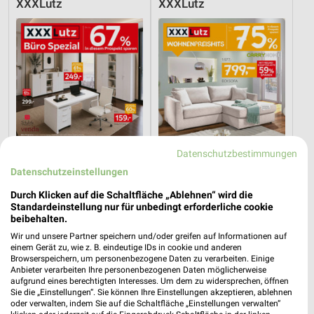
XXXLutz
XXXLutz
Datenschutzbestimmungen
Datenschutzeinstellungen
Durch Klicken auf die Schaltfläche „Ablehnen“ wird die
Standardeinstellung nur für unbedingt erforderliche cookie
46,7 km
46,7 km
beibehalten.
Büro Spezial
Wohnenpreishits
Wir und unsere Partner speichern und/oder greifen auf Informationen auf
Gültig bis Fr. 14.08.
Gültig bis Fr. 14.08.
einem Gerät zu, wie z. B. eindeutige IDs in cookie und anderen
Browserspeichern, um personenbezogene Daten zu verarbeiten. Einige
Anbieter verarbeiten Ihre personenbezogenen Daten möglicherweise
Zurbrüggen
Zurbrüggen
aufgrund eines berechtigten Interesses. Um dem zu widersprechen, öffnen
Sie die „Einstellungen“. Sie können Ihre Einstellungen akzeptieren, ablehnen
oder verwalten, indem Sie auf die Schaltfläche „Einstellungen verwalten“