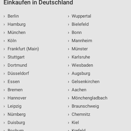
Einkaufen in Deutschland
›
Berlin
›
Wuppertal
›
Hamburg
›
Bielefeld
›
München
›
Bonn
›
Köln
›
Mannheim
›
Frankfurt (Main)
›
Münster
›
Stuttgart
›
Karlsruhe
›
Dortmund
›
Wiesbaden
›
Düsseldorf
›
Augsburg
›
Essen
›
Gelsenkirchen
›
Bremen
›
Aachen
›
Hannover
›
Mönchengladbach
›
Leipzig
›
Braunschweig
›
Nürnberg
›
Chemnitz
›
Duisburg
›
Kiel
›
Bochum
›
Krefeld