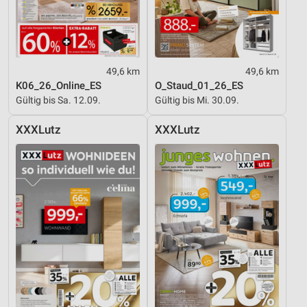
Analyse von Zielgruppen durch Statistiken oder
Kombinationen von Daten aus verschiedenen
Quellen
Entwicklung und Verbesserung der Angebote
49,6 km
49,6 km
Verwendung reduzierter Daten zur Auswahl von
K06_26_Online_ES
O_Staud_01_26_ES
Inhalten
Gültig bis Sa. 12.09.
Gültig bis Mi. 30.09.
IAB-Besonderheiten:
XXXLutz
XXXLutz
Verwendung genauer Standortdaten
Geräte anhand von aktiv angeforderten
Informationen identifizieren
Nicht-IAB-Verarbeitungszwecke:
Notwendig
Performance
Funktional
Werbung