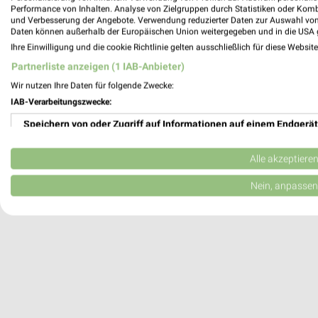
Performance von Inhalten. Analyse von Zielgruppen durch Statistiken oder Kom
Langenhagen, Deutschland
und Verbesserung der Angebote. Verwendung reduzierter Daten zur Auswahl von
Daten können außerhalb der Europäischen Union weitergegeben und in die USA 
Ihre Einwilligung und die cookie Richtlinie gelten ausschließlich für diese Websit
248,48 km
Partnerliste anzeigen (1 IAB-Anbieter)
Wir nutzen Ihre Daten für folgende Zwecke:
IAB-Verarbeitungszwecke:
Speichern von oder Zugriff auf Informationen auf einem Endgerät
Verwendung reduzierter Daten zur Auswahl von Werbeanzeigen
Alle akzeptiere
Erstellung von Profilen für personalisierte Werbung
Nein, anpassen
Verwendung von Profilen zur Auswahl personalisierter Werbung
Erstellung von Profilen zur Personalisierung von Inhalten
Verwendung von Profilen zur Auswahl personalisierter Inhalte
Messung der Werbeleistung