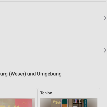
von Daten aus verschiedenen
❯
❯
ren
burg (Weser) und Umgebung
Tchibo