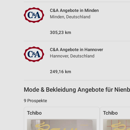
Messung der Performance von Inhalten
C&A Angebote in Minden
Analyse von Zielgruppen durch Statistiken oder Kombinationen 
Minden, Deutschland
Quellen
305,23 km
Entwicklung und Verbesserung der Angebote
Verwendung reduzierter Daten zur Auswahl von Inhalten
C&A Angebote in Hannover
IAB-Besonderheiten:
Hannover, Deutschland
Verwendung genauer Standortdaten
249,16 km
Geräte anhand von aktiv angeforderten Informationen identifizie
Nicht-IAB-Verarbeitungszwecke:
Mode & Bekleidung Angebote für Nien
Notwendig
9 Prospekte
Performance
Tchibo
Tchibo
Funktional
Werbung