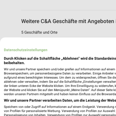
Weitere C&A Geschäfte mit Angeboten 
5 Geschäfte und Orte
C&A Angebote in Wunstorf
Datenschutzeinstellungen
Wunstorf, Deutschland
Durch Klicken auf die Schaltfläche „Ablehnen“ wird die Standardeins
beibehalten.
269,78 km
Wir und unsere Partner speichern und/oder greifen auf Informationen auf einem G
Browserspeichern, um personenbezogene Daten zu verarbeiten. Einige Anbieter 
aufgrund eines berechtigten Interesses. Um dem zu widersprechen, öffnen Sie die 
C&A Angebote in Walsrode
ablehnen oder verwalten, indem Sie auf die Schaltfläche „Einstellungen verwalten“
Walsrode, Deutschland
der linken unteren Ecke der Website klicken. Um Ihre Einwilligung zu widerrufen, 
der Website und klicken Sie auf den Menüpunkt „Meine Daten“. Auf dieser Seite k
werden unseren Partnern mitgeteilt und haben keinen Einfluss auf die Browserda
259,97 km
Wir und unsere Partner verarbeiten Daten, um die Leistung der Webs
Speichern von oder Zugriff auf Informationen auf einem Endgerät. Verwendung 
von Profilen für personalisierte Werbung. Verwendung von Profilen zur Auswahl p
C&A Angebote in Langenhagen
Personalisierung von Inhalten. Verwendung von Profilen zur Auswahl personalis