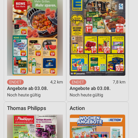
Geräte anhand von aktiv angeforderten
Informationen identifizieren
Nicht-IAB-Verarbeitungszwecke:
Notwendig
Performance
Funktional
Werbung
4,2 km
7,8 km
Angebote ab 03.08.
Angebote ab 03.08.
Noch heute gültig
Noch heute gültig
Thomas Philipps
Action