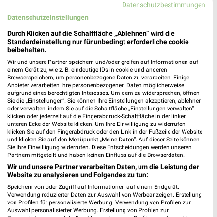
Datenschutzbestimmungen
Datenschutzeinstellungen
Durch Klicken auf die Schaltfläche „Ablehnen“ wird die
5,2 km
6,8 km
Standardeinstellung nur für unbedingt erforderliche cookie
Angebote ab 03.08.
Sommer Knaller
beibehalten.
Noch heute gültig
Noch heute gültig
Wir und unsere Partner speichern und/oder greifen auf Informationen auf
einem Gerät zu, wie z. B. eindeutige IDs in cookie und anderen
Browserspeichern, um personenbezogene Daten zu verarbeiten. Einige
Lidl
EDEKA
Anbieter verarbeiten Ihre personenbezogenen Daten möglicherweise
aufgrund eines berechtigten Interesses. Um dem zu widersprechen, öffnen
Sie die „Einstellungen“. Sie können Ihre Einstellungen akzeptieren, ablehnen
oder verwalten, indem Sie auf die Schaltfläche „Einstellungen verwalten“
klicken oder jederzeit auf die Fingerabdruck-Schaltfläche in der linken
unteren Ecke der Website klicken. Um Ihre Einwilligung zu widerrufen,
klicken Sie auf den Fingerabdruck oder den Link in der Fußzeile der Website
und klicken Sie auf den Menüpunkt „Meine Daten“. Auf dieser Seite können
Sie Ihre Einwilligung widerrufen. Diese Entscheidungen werden unseren
Partnern mitgeteilt und haben keinen Einfluss auf die Browserdaten.
Wir und unsere Partner verarbeiten Daten, um die Leistung der
Website zu analysieren und Folgendes zu tun:
Speichern von oder Zugriff auf Informationen auf einem Endgerät.
Verwendung reduzierter Daten zur Auswahl von Werbeanzeigen. Erstellung
von Profilen für personalisierte Werbung. Verwendung von Profilen zur
Auswahl personalisierter Werbung. Erstellung von Profilen zur