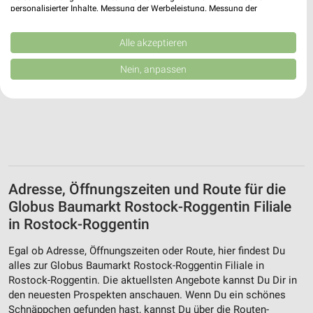
personalisierter Inhalte. Messung der Werbeleistung. Messung der
Performance von Inhalten. Analyse von Zielgruppen durch Statistiken oder
Kombinationen von Daten aus verschiedenen Quellen. Entwicklung und
Verbesserung der Angebote. Verwendung reduzierter Daten zur Auswahl
Alle akzeptieren
von Inhalten.
Daten können außerhalb der Europäischen Union weitergegeben und in die
Nein, anpassen
USA gesendet werden.
Ihre Einwilligung und die cookie Richtlinie gelten ausschließlich für diese
Website/App.
Partnerliste anzeigen (1 IAB-Anbieter)
Wir nutzen Ihre Daten für folgende Zwecke:
IAB-Verarbeitungszwecke:
Speichern von oder Zugriff auf Informationen
Adresse, Öffnungszeiten und Route für die
auf einem Endgerät
Globus Baumarkt Rostock-Roggentin Filiale
Verwendung reduzierter Daten zur Auswahl von
in Rostock-Roggentin
Werbeanzeigen
Egal ob Adresse, Öffnungszeiten oder Route, hier findest Du
Erstellung von Profilen für personalisierte
alles zur Globus Baumarkt Rostock-Roggentin Filiale in
Werbung
Rostock-Roggentin. Die aktuellsten Angebote kannst Du Dir in
den neuesten Prospekten anschauen. Wenn Du ein schönes
Verwendung von Profilen zur Auswahl
Schnäppchen gefunden hast, kannst Du über die Routen-
personalisierter Werbung