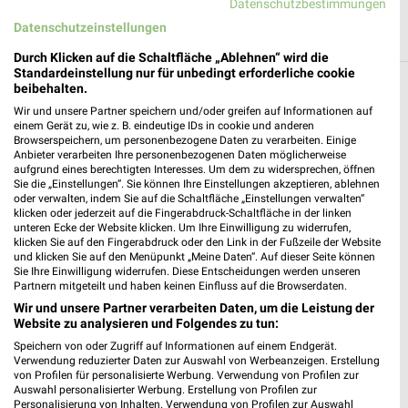
Datenschutzbestimmungen
Datenschutzeinstellungen
Durch Klicken auf die Schaltfläche „Ablehnen“ wird die
Standardeinstellung nur für unbedingt erforderliche cookie
Filialen in der Umgebung
beibehalten.
Wir und unsere Partner speichern und/oder greifen auf Informationen auf
einem Gerät zu, wie z. B. eindeutige IDs in cookie und anderen
1 Filiale
Browserspeichern, um personenbezogene Daten zu verarbeiten. Einige
Anbieter verarbeiten Ihre personenbezogenen Daten möglicherweise
aufgrund eines berechtigten Interesses. Um dem zu widersprechen, öffnen
Globus Baumarkt Stralsund Stralsund-Groß
Sie die „Einstellungen“. Sie können Ihre Einstellungen akzeptieren, ablehnen
Lüdershagen
oder verwalten, indem Sie auf die Schaltfläche „Einstellungen verwalten“
klicken oder jederzeit auf die Fingerabdruck-Schaltfläche in der linken
Albert-Schweitzer-Straße 1
unteren Ecke der Website klicken. Um Ihre Einwilligung zu widerrufen,
❯
18442 Stralsund-Groß Lüdershagen
klicken Sie auf den Fingerabdruck oder den Link in der Fußzeile der Website
und klicken Sie auf den Menüpunkt „Meine Daten“. Auf dieser Seite können
Heute 08:00 - 20:00 Uhr |
Geschlossen
Sie Ihre Einwilligung widerrufen. Diese Entscheidungen werden unseren
Partnern mitgeteilt und haben keinen Einfluss auf die Browserdaten.
60,24 km
Wir und unsere Partner verarbeiten Daten, um die Leistung der
Website zu analysieren und Folgendes zu tun:
Speichern von oder Zugriff auf Informationen auf einem Endgerät.
Verwendung reduzierter Daten zur Auswahl von Werbeanzeigen. Erstellung
von Profilen für personalisierte Werbung. Verwendung von Profilen zur
Auswahl personalisierter Werbung. Erstellung von Profilen zur
Personalisierung von Inhalten. Verwendung von Profilen zur Auswahl