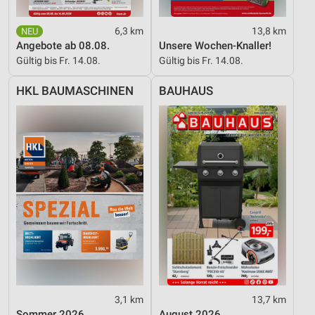
Geräte anhand von aktiv angeforderten
Informationen identifizieren
6,3 km
13,8 km
Angebote ab 08.08.
Unsere Wochen-Knaller!
Nicht-IAB-Verarbeitungszwecke:
Gültig bis Fr. 14.08.
Gültig bis Fr. 14.08.
Notwendig
HKL BAUMASCHINEN
BAUHAUS
Performance
Funktional
Werbung
3,1 km
13,7 km
Sommer 2026
August 2026