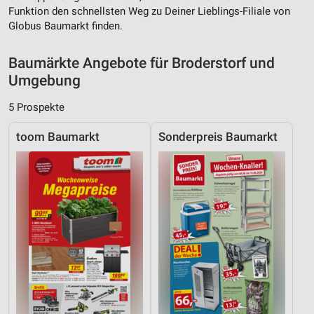
Funktion den schnellsten Weg zu Deiner Lieblings-Filiale von
Globus Baumarkt finden.
Erstellung von Profilen zur Personalisierung
von Inhalten
Baumärkte Angebote für Broderstorf und
Verwendung von Profilen zur Auswahl
Umgebung
personalisierter Inhalte
5 Prospekte
Messung der Werbeleistung
Messung der Performance von Inhalten
toom Baumarkt
Sonderpreis Baumarkt
Analyse von Zielgruppen durch Statistiken oder
Kombinationen von Daten aus verschiedenen
Quellen
Entwicklung und Verbesserung der Angebote
Verwendung reduzierter Daten zur Auswahl von
Inhalten
IAB-Besonderheiten:
Verwendung genauer Standortdaten