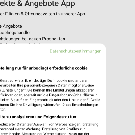
pekte & Angebote App
r Filialen & Öffnungszeiten in unserer App.
e Angebote
ieblingshändler
htigungen bei neuen Prospekten
 Einkauf stressfrei planen
Datenschutzbestimmungen
 App jetzt laden oder QR-Code scannen.
tellung nur für unbedingt erforderliche cookie
erät zu, wie z. B. eindeutige IDs in cookie und anderen
verarbeiten Ihre personenbezogenen Daten möglicherweise
„Einstellungen“. Sie können Ihre Einstellungen akzeptieren,
 klicken oder jederzeit auf die Fingerabdruck-Schaltfläche in
klicken Sie auf den Fingerabdruck oder den Link in der Fußzeile
önnen Sie Ihre Einwilligung widerrufen. Diese Entscheidungen
ten.
ite zu analysieren und Folgendes zu tun:
reduzierter Daten zur Auswahl von Werbeanzeigen. Erstellung
ersonalisierter Werbung. Erstellung von Profilen zur
ierter Inhalte. Messung der Werbeleistung. Messung der