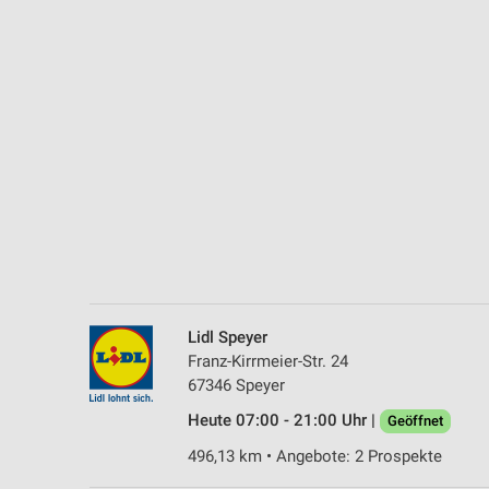
Messung der Performance von Inhalten
Analyse von Zielgruppen durch Statistiken oder Kombinationen 
Quellen
Entwicklung und Verbesserung der Angebote
Verwendung reduzierter Daten zur Auswahl von Inhalten
IAB-Besonderheiten:
Verwendung genauer Standortdaten
Geräte anhand von aktiv angeforderten Informationen identifizie
Nicht-IAB-Verarbeitungszwecke:
Lidl Speyer
Notwendig
Franz-Kirrmeier-Str. 24
67346 Speyer
Performance
Heute 07:00 - 21:00 Uhr |
Geöffnet
Funktional
496,13 km • Angebote: 2 Prospekte
Werbung