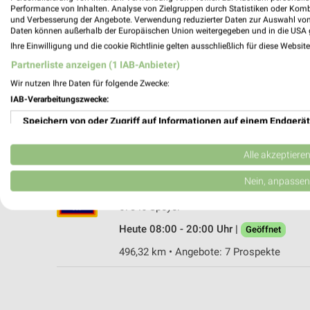
Performance von Inhalten. Analyse von Zielgruppen durch Statistiken oder Kom
und Verbesserung der Angebote. Verwendung reduzierter Daten zur Auswahl von
Daten können außerhalb der Europäischen Union weitergegeben und in die USA 
Ihre Einwilligung und die cookie Richtlinie gelten ausschließlich für diese Websit
PENNY Waldsee
Partnerliste anzeigen (1 IAB-Anbieter)
Schlichtstr. 1A
Wir nutzen Ihre Daten für folgende Zwecke:
67165 Waldsee
IAB-Verarbeitungszwecke:
Heute 07:30 - 21:00 Uhr |
Geöffnet
Speichern von oder Zugriff auf Informationen auf einem Endgerät
490,71 km • Angebote: 1 Prospekt
Verwendung reduzierter Daten zur Auswahl von Werbeanzeigen
Alle akzeptiere
ALDI SÜD Speyer
Erstellung von Profilen für personalisierte Werbung
Nein, anpassen
Tullastraße 53
Verwendung von Profilen zur Auswahl personalisierter Werbung
67346 Speyer
Heute 08:00 - 20:00 Uhr |
Geöffnet
Erstellung von Profilen zur Personalisierung von Inhalten
496,32 km • Angebote: 7 Prospekte
Verwendung von Profilen zur Auswahl personalisierter Inhalte
Messung der Werbeleistung