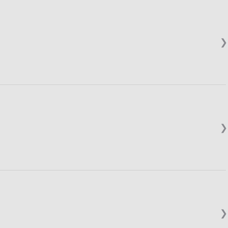
❯
❯
❯