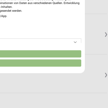
binationen von Daten aus verschiedenen Quellen. Entwicklung
 Inhalten.
gesendet werden.
e/App.
❯
n
❯