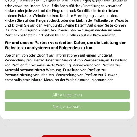
Sie die „Einstellungen“. Sie können Ihre Einstellungen akzeptieren, ablehnen
Stadtilmer Straße 100
oder verwalten, indem Sie auf die Schaltfläche „Einstellungen verwalten“
❯
klicken oder jederzeit auf die Fingerabdruck-Schaltfläche in der linken
99310 Arnstadt
unteren Ecke der Website klicken. Um Ihre Einwilligung zu widerrufen,
klicken Sie auf den Fingerabdruck oder den Link in der Fußzeile der Website
Heute
geschlossen
und klicken Sie auf den Menüpunkt „Meine Daten“. Auf dieser Seite können
Sie Ihre Einwilligung widerrufen. Diese Entscheidungen werden unseren
252,04 km • Angebote: 1 Prospekt
Partnern mitgeteilt und haben keinen Einfluss auf die Browserdaten.
Wir und unsere Partner verarbeiten Daten, um die Leistung der
Website zu analysieren und Folgendes zu tun:
Speichern von oder Zugriff auf Informationen auf einem Endgerät.
Angebote-Kalender für EDEKA in Ohrdruf
Verwendung reduzierter Daten zur Auswahl von Werbeanzeigen. Erstellung
und Umgebung
von Profilen für personalisierte Werbung. Verwendung von Profilen zur
Auswahl personalisierter Werbung. Erstellung von Profilen zur
Personalisierung von Inhalten. Verwendung von Profilen zur Auswahl
personalisierter Inhalte. Messung der Werbeleistung. Messung der
Aug.
Performance von Inhalten. Analyse von Zielgruppen durch Statistiken oder
03
Mo
04
Di
05
Mi
06
Do
07
Fr
08
S
Kombinationen von Daten aus verschiedenen Quellen. Entwicklung und
Verbesserung der Angebote. Verwendung reduzierter Daten zur Auswahl
Alle akzeptieren
von Inhalten.
Daten können außerhalb der Europäischen Union weitergegeben und in die
Nein, anpassen
USA gesendet werden.
Ihre Einwilligung und die cookie Richtlinie gelten ausschließlich für diese
Website/App.
Partnerliste anzeigen (1 IAB-Anbieter)
Wir nutzen Ihre Daten für folgende Zwecke: