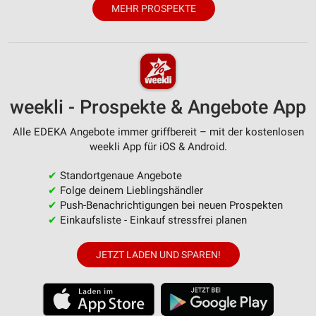
MEHR PROSPEKTE
IAB-Verarbeitungszwecke:
Speichern von oder Zugriff auf Informationen
auf einem Endgerät
Verwendung reduzierter Daten zur Auswahl von
Werbeanzeigen
weekli - Prospekte & Angebote App
Erstellung von Profilen für personalisierte
Alle EDEKA Angebote immer griffbereit – mit der kostenlosen
Werbung
weekli App für iOS & Android.
Verwendung von Profilen zur Auswahl
personalisierter Werbung
✔
Standortgenaue Angebote
✔
Folge deinem Lieblingshändler
Erstellung von Profilen zur Personalisierung
✔
Push-Benachrichtigungen bei neuen Prospekten
von Inhalten
✔
Einkaufsliste - Einkauf stressfrei planen
Verwendung von Profilen zur Auswahl
personalisierter Inhalte
JETZT LADEN UND SPAREN!
Messung der Werbeleistung
Messung der Performance von Inhalten