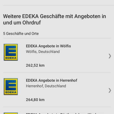
Analyse von Zielgruppen durch Statistiken oder
Kombinationen von Daten aus verschiedenen
Weitere EDEKA Geschäfte mit Angeboten in
Quellen
und um Ohrdruf
Entwicklung und Verbesserung der Angebote
5 Geschäfte und Orte
Verwendung reduzierter Daten zur Auswahl von
Inhalten
EDEKA Angebote in Wölfis
Wölfis, Deutschland
IAB-Besonderheiten:
❯
Verwendung genauer Standortdaten
262,52 km
Geräte anhand von aktiv angeforderten
Informationen identifizieren
EDEKA Angebote in Herrenhof
Nicht-IAB-Verarbeitungszwecke:
Herrenhof, Deutschland
❯
Notwendig
264,80 km
Performance
Funktional