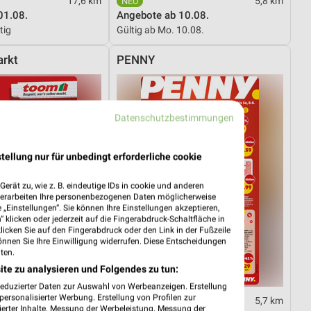
17,6 km
5,8 km
01.08.
Angebote ab 10.08.
tig
Gültig ab Mo. 10.08.
rkt
PENNY
Datenschutzbestimmungen
tellung nur für unbedingt erforderliche cookie
erät zu, wie z. B. eindeutige IDs in cookie und anderen
verarbeiten Ihre personenbezogenen Daten möglicherweise
„Einstellungen“. Sie können Ihre Einstellungen akzeptieren,
 klicken oder jederzeit auf die Fingerabdruck-Schaltfläche in
klicken Sie auf den Fingerabdruck oder den Link in der Fußzeile
önnen Sie Ihre Einwilligung widerrufen. Diese Entscheidungen
ten.
ite zu analysieren und Folgendes zu tun:
reduzierter Daten zur Auswahl von Werbeanzeigen. Erstellung
ersonalisierter Werbung. Erstellung von Profilen zur
18,2 km
5,7 km
ierter Inhalte. Messung der Werbeleistung. Messung der