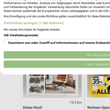
Hot Sommer Sale
Angebote ab 
Performance von Inhalten. Analyse von Zielgruppen durch Statistiken oder Kom
Gültig bis Sa. 29.08.
Gültig bis Fr. 1
und Verbesserung der Angebote. Verwendung reduzierter Daten zur Auswahl von
Daten können außerhalb der Europäischen Union weitergegeben und in die USA 
Ihre Einwilligung und die cookie Richtlinie gelten ausschließlich für diese Websit
XXXLutz
XXXLutz
Partnerliste anzeigen (1 IAB-Anbieter)
Wir nutzen Ihre Daten für folgende Zwecke:
IAB-Verarbeitungszwecke:
Speichern von oder Zugriff auf Informationen auf einem Endgerät
Verwendung reduzierter Daten zur Auswahl von Werbeanzeigen
Alle akzeptiere
Erstellung von Profilen für personalisierte Werbung
Nein, anpassen
Verwendung von Profilen zur Auswahl personalisierter Werbung
Erstellung von Profilen zur Personalisierung von Inhalten
Verwendung von Profilen zur Auswahl personalisierter Inhalte
19,5 km
Messung der Werbeleistung
Dieter Knoll
Wohnen Spezi