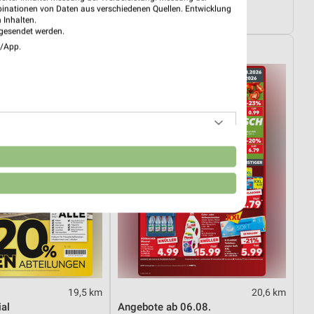
08.08.
Angebote ab 03.08.
binationen von Daten aus verschiedenen Quellen. Entwicklung
4.08.
Noch heute gültig
 Inhalten.
gesendet werden.
e/App.
Kaufland
n
19,5 km
20,6 km
al
Angebote ab 06.08.