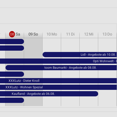
r
08
Sa
09
So
10
Mo
11
Di
12
Mi
13
Do
Lidl - Angebote ab 10.08.
Opti Wohnwelt -
toom Baumarkt - Angebote ab 08.08.
XXXLutz - Dieter Knoll
XXXLutz - Wohnen Spezial
Kaufland - Angebote ab 06.08.