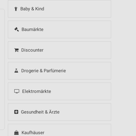
Baby & Kind
Baumärkte
14
Fr
15
Sa
16
So
17
Mo
18
Di
19
Mi
Discounter
Drogerie & Parfümerie
 Hot Sommer Sale
Elektromärkte
Gesundheit & Ärzte
Kaufhäuser