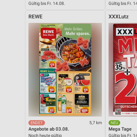
Gültig bis Fr. 14.08.
Gültig bis Fr. 1
Messung der Performance von Inhalten
REWE
XXXLutz
Analyse von Zielgruppen durch Statistiken oder Kombinationen 
Quellen
Entwicklung und Verbesserung der Angebote
Verwendung reduzierter Daten zur Auswahl von Inhalten
IAB-Besonderheiten:
Verwendung genauer Standortdaten
Geräte anhand von aktiv angeforderten Informationen identifizie
Nicht-IAB-Verarbeitungszwecke:
Notwendig
Performance
5,7 km
Funktional
Angebote ab 03.08.
Mega Tage
Noch heute gültig
Gültig bis Fr. 1
Werbung