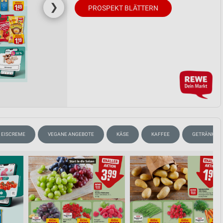
❯
PROSPEKT BLÄTTERN
EISCREME
VEGANE ANGEBOTE
KÄSE
KAFFEE
GETRÄNKE