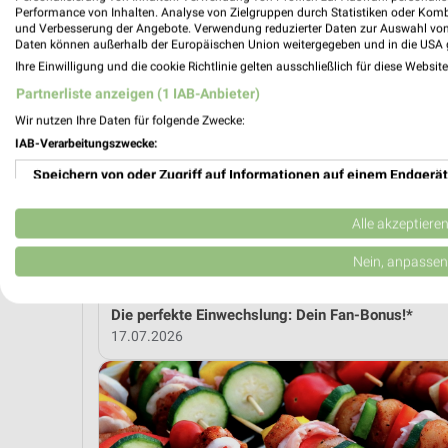
Performance von Inhalten. Analyse von Zielgruppen durch Statistiken oder Kom
und Verbesserung der Angebote. Verwendung reduzierter Daten zur Auswahl von
MEH
Daten können außerhalb der Europäischen Union weitergegeben und in die USA 
Ihre Einwilligung und die cookie Richtlinie gelten ausschließlich für diese Websit
Partnerliste anzeigen (1 IAB-Anbieter)
weekli Magazin
Wir nutzen Ihre Daten für folgende Zwecke:
IAB-Verarbeitungszwecke:
Speichern von oder Zugriff auf Informationen auf einem Endgerät
Verwendung reduzierter Daten zur Auswahl von Werbeanzeigen
Alle akzeptiere
Erstellung von Profilen für personalisierte Werbung
Nein, anpassen
Verwendung von Profilen zur Auswahl personalisierter Werbung
Die perfekte Einwechslung: Dein Fan-Bonus!*
17.07.2026
Erstellung von Profilen zur Personalisierung von Inhalten
Verwendung von Profilen zur Auswahl personalisierter Inhalte
Messung der Werbeleistung