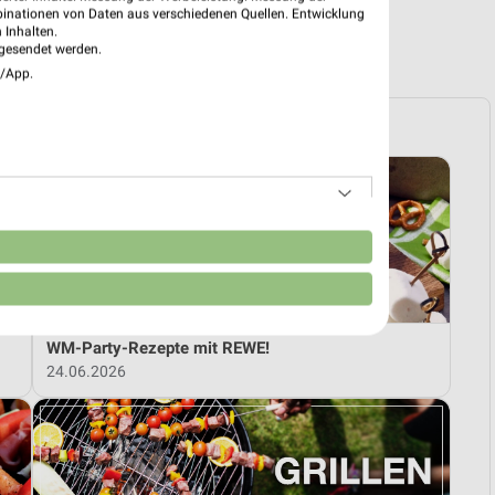
binationen von Daten aus verschiedenen Quellen. Entwicklung
 Inhalten.
R PROSPEKTE
gesendet werden.
e/App.
n
WM-Party-Rezepte mit REWE!
24.06.2026