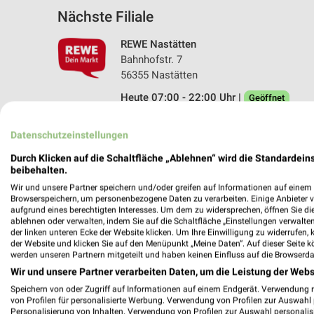
Nächste Filiale
REWE Nastätten
Bahnhofstr. 7
56355 Nastätten
Heute 07:00 - 22:00 Uhr |
Geöffnet
463,63 km • Angebote: 2 Prospekte
Datenschutzeinstellungen
Durch Klicken auf die Schaltfläche „Ablehnen“ wird die Standardeins
beibehalten.
Angebote-Kalender für REWE in Nas
Wir und unsere Partner speichern und/oder greifen auf Informationen auf einem G
Browserspeichern, um personenbezogene Daten zu verarbeiten. Einige Anbieter 
aufgrund eines berechtigten Interesses. Um dem zu widersprechen, öffnen Sie die 
Aug.
ablehnen oder verwalten, indem Sie auf die Schaltfläche „Einstellungen verwalten“
03
Mo
04
Di
05
Mi
06
Do
07
F
der linken unteren Ecke der Website klicken. Um Ihre Einwilligung zu widerrufen, 
der Website und klicken Sie auf den Menüpunkt „Meine Daten“. Auf dieser Seite k
REWE - Angebote ab 03.08.
werden unseren Partnern mitgeteilt und haben keinen Einfluss auf die Browserda
Wir und unsere Partner verarbeiten Daten, um die Leistung der Webs
Speichern von oder Zugriff auf Informationen auf einem Endgerät. Verwendung 
von Profilen für personalisierte Werbung. Verwendung von Profilen zur Auswahl p
Personalisierung von Inhalten. Verwendung von Profilen zur Auswahl personalis