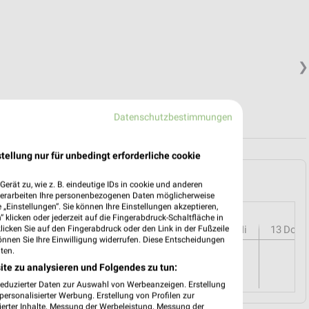
❯
Datenschutzbestimmungen
tellung nur für unbedingt erforderliche cookie
tätten und Umgebung
erät zu, wie z. B. eindeutige IDs in cookie und anderen
verarbeiten Ihre personenbezogenen Daten möglicherweise
„Einstellungen“. Sie können Ihre Einstellungen akzeptieren,
 klicken oder jederzeit auf die Fingerabdruck-Schaltfläche in
r
08
Sa
09
So
10
Mo
11
Di
12
Mi
13
Do
klicken Sie auf den Fingerabdruck oder den Link in der Fußzeile
önnen Sie Ihre Einwilligung widerrufen. Diese Entscheidungen
ten.
ite zu analysieren und Folgendes zu tun:
reduzierter Daten zur Auswahl von Werbeanzeigen. Erstellung
ersonalisierter Werbung. Erstellung von Profilen zur
ierter Inhalte. Messung der Werbeleistung. Messung der