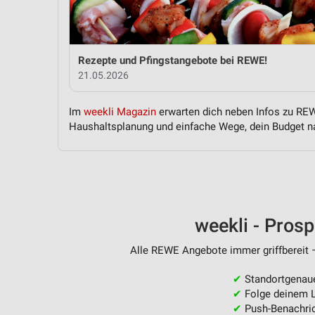
Messung der Performance von Inhalten
Analyse von Zielgruppen durch Statistiken oder Kombinationen 
Quellen
Rezepte und Pfingstangebote bei REWE!
21.05.2026
Entwicklung und Verbesserung der Angebote
Verwendung reduzierter Daten zur Auswahl von Inhalten
Im
weekli Magazin
erwarten dich neben Infos zu REWE
Haushaltsplanung und einfache Wege, dein Budget na
IAB-Besonderheiten:
Verwendung genauer Standortdaten
Geräte anhand von aktiv angeforderten Informationen identifizie
Nicht-IAB-Verarbeitungszwecke:
weekli - Pros
Notwendig
Alle REWE Angebote immer griffbereit –
Performance
✔
Standortgenau
Funktional
✔
Folge deinem L
✔
Push-Benachric
Werbung