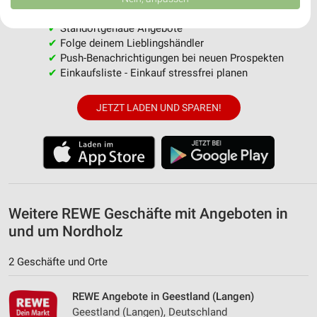
USA gesendet werden.
Ihre Einwilligung und die cookie Richtlinie gelten ausschließlich für diese
✔
Standortgenaue Angebote
Website/App.
✔
Folge deinem Lieblingshändler
Partnerliste anzeigen (1 IAB-Anbieter)
✔
Push-Benachrichtigungen bei neuen Prospekten
Wir nutzen Ihre Daten für folgende Zwecke:
✔
Einkaufsliste - Einkauf stressfrei planen
IAB-Verarbeitungszwecke:
JETZT LADEN UND SPAREN!
Speichern von oder Zugriff auf Informationen
auf einem Endgerät
Verwendung reduzierter Daten zur Auswahl von
Werbeanzeigen
Erstellung von Profilen für personalisierte
Werbung
Weitere REWE Geschäfte mit Angeboten in
und um Nordholz
Verwendung von Profilen zur Auswahl
personalisierter Werbung
2 Geschäfte und Orte
Erstellung von Profilen zur Personalisierung
von Inhalten
REWE Angebote in Geestland (Langen)
Geestland (Langen), Deutschland
Verwendung von Profilen zur Auswahl