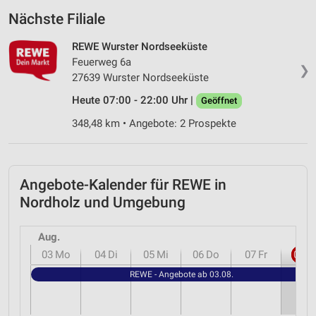
Nächste Filiale
REWE Wurster Nordseeküste
Feuerweg 6a
❯
27639 Wurster Nordseeküste
Heute 07:00 - 22:00 Uhr |
Geöffnet
348,48 km • Angebote: 2 Prospekte
Angebote-Kalender für REWE in
Nordholz und Umgebung
Aug.
03
Mo
04
Di
05
Mi
06
Do
07
Fr
08
S
REWE - Angebote ab 03.08.