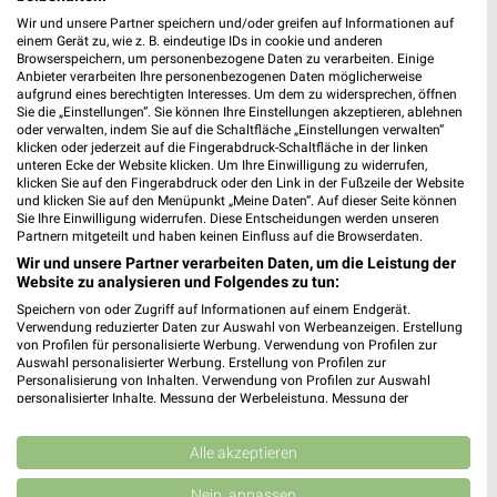
Wir und unsere Partner speichern und/oder greifen auf Informationen auf
einem Gerät zu, wie z. B. eindeutige IDs in cookie und anderen
Browserspeichern, um personenbezogene Daten zu verarbeiten. Einige
Anbieter verarbeiten Ihre personenbezogenen Daten möglicherweise
aufgrund eines berechtigten Interesses. Um dem zu widersprechen, öffnen
Sie die „Einstellungen“. Sie können Ihre Einstellungen akzeptieren, ablehnen
Rezepte und Pfingstangebote bei REWE!
Grillangebote zum Vatertag bei REWE!
oder verwalten, indem Sie auf die Schaltfläche „Einstellungen verwalten“
klicken oder jederzeit auf die Fingerabdruck-Schaltfläche in der linken
21.05.2026
12.05.2026
unteren Ecke der Website klicken. Um Ihre Einwilligung zu widerrufen,
klicken Sie auf den Fingerabdruck oder den Link in der Fußzeile der Website
und klicken Sie auf den Menüpunkt „Meine Daten“. Auf dieser Seite können
Im
weekli Magazin
erwarten dich neben Infos zu REWE
Sie Ihre Einwilligung widerrufen. Diese Entscheidungen werden unseren
auch clevere Spartipps für den Familienalltag, Ideen zur
Partnern mitgeteilt und haben keinen Einfluss auf die Browserdaten.
Haushaltsplanung und einfache Wege, dein Budget
Wir und unsere Partner verarbeiten Daten, um die Leistung der
nachhaltig zu entlasten.
Website zu analysieren und Folgendes zu tun:
Speichern von oder Zugriff auf Informationen auf einem Endgerät.
Verwendung reduzierter Daten zur Auswahl von Werbeanzeigen. Erstellung
von Profilen für personalisierte Werbung. Verwendung von Profilen zur
Auswahl personalisierter Werbung. Erstellung von Profilen zur
Personalisierung von Inhalten. Verwendung von Profilen zur Auswahl
personalisierter Inhalte. Messung der Werbeleistung. Messung der
Performance von Inhalten. Analyse von Zielgruppen durch Statistiken oder
weekli - Prospekte & Angebote App
Kombinationen von Daten aus verschiedenen Quellen. Entwicklung und
Verbesserung der Angebote. Verwendung reduzierter Daten zur Auswahl
Alle akzeptieren
von Inhalten.
Alle REWE Angebote immer griffbereit – mit der kostenlosen
Daten können außerhalb der Europäischen Union weitergegeben und in die
weekli App für iOS & Android.
Nein, anpassen