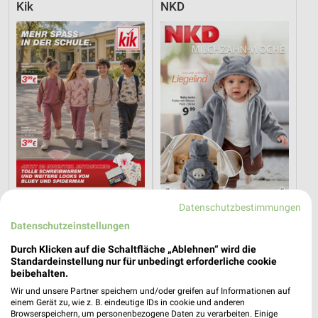
Kik
NKD
Datenschutzbestimmungen
0,4 km
2,1 km
Datenschutzeinstellungen
Mehr Spass in der Schule
Milchzahn-Woche
Gültig ab Mo. 10.08.
Gültig bis Do. 01.10.
Durch Klicken auf die Schaltfläche „Ablehnen“ wird die
Standardeinstellung nur für unbedingt erforderliche cookie
beibehalten.
Tchibo
Jeans Fritz
Wir und unsere Partner speichern und/oder greifen auf Informationen auf
einem Gerät zu, wie z. B. eindeutige IDs in cookie und anderen
Browserspeichern, um personenbezogene Daten zu verarbeiten. Einige