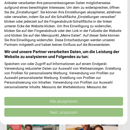
Anbieter verarbeiten Ihre personenbezogenen Daten möglicherweise
aufgrund eines berechtigten Interesses. Um dem zu widersprechen, öffnen
Sie die „Einstellungen“. Sie können Ihre Einstellungen akzeptieren, ablehnen
oder verwalten, indem Sie auf die Schaltfläche „Einstellungen verwalten“
klicken oder jederzeit auf die Fingerabdruck-Schaltfläche in der linken
unteren Ecke der Website klicken. Um Ihre Einwilligung zu widerrufen,
klicken Sie auf den Fingerabdruck oder den Link in der Fußzeile der Website
und klicken Sie auf den Menüpunkt „Meine Daten“. Auf dieser Seite können
Sie Ihre Einwilligung widerrufen. Diese Entscheidungen werden unseren
Partnern mitgeteilt und haben keinen Einfluss auf die Browserdaten.
Wir und unsere Partner verarbeiten Daten, um die Leistung der
Website zu analysieren und Folgendes zu tun:
Speichern von oder Zugriff auf Informationen auf einem Endgerät.
Verwendung reduzierter Daten zur Auswahl von Werbeanzeigen. Erstellung
0,5 km
0,3 km
von Profilen für personalisierte Werbung. Verwendung von Profilen zur
Alpaka cleaning collection
Summer Days
Auswahl personalisierter Werbung. Erstellung von Profilen zur
Gültig bis Di. 01.09.
Gültig bis Di. 01.09.
Personalisierung von Inhalten. Verwendung von Profilen zur Auswahl
personalisierter Inhalte. Messung der Werbeleistung. Messung der
Performance von Inhalten. Analyse von Zielgruppen durch Statistiken oder
Tchibo
Tchibo
Kombinationen von Daten aus verschiedenen Quellen. Entwicklung und
Verbesserung der Angebote. Verwendung reduzierter Daten zur Auswahl
Alle akzeptieren
von Inhalten.
Daten können außerhalb der Europäischen Union weitergegeben und in die
Nein, anpassen
USA gesendet werden.
Ihre Einwilligung und die cookie Richtlinie gelten ausschließlich für diese
Website/App.