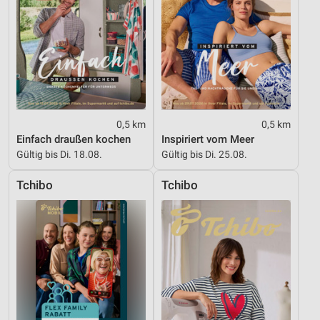
Partnerliste anzeigen (1 IAB-Anbieter)
Wir nutzen Ihre Daten für folgende Zwecke:
IAB-Verarbeitungszwecke:
Speichern von oder Zugriff auf Informationen
auf einem Endgerät
Verwendung reduzierter Daten zur Auswahl von
Werbeanzeigen
0,5 km
0,5 km
Einfach draußen kochen
Inspiriert vom Meer
Erstellung von Profilen für personalisierte
Gültig bis Di. 18.08.
Gültig bis Di. 25.08.
Werbung
Tchibo
Tchibo
Verwendung von Profilen zur Auswahl
personalisierter Werbung
Erstellung von Profilen zur Personalisierung
von Inhalten
Verwendung von Profilen zur Auswahl
personalisierter Inhalte
Messung der Werbeleistung