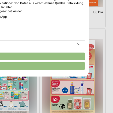
binationen von Daten aus verschiedenen Quellen. Entwicklung
 Inhalten.
gesendet werden.
1,6 km
1,6 km
e/App.
03.08.
Taschenbücher
ültig
Gültig bis Mi. 30.09.
Rossmann
n