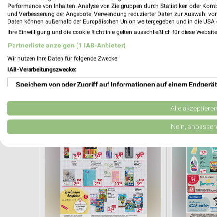
Performance von Inhalten. Analyse von Zielgruppen durch Statistiken oder Kom
und Verbesserung der Angebote. Verwendung reduzierter Daten zur Auswahl von
Daten können außerhalb der Europäischen Union weitergegeben und in die USA 
1,6 km
Ihre Einwilligung und die cookie Richtlinie gelten ausschließlich für diese Websit
lifestyle Magazin
Angebote ab 
Gültig bis Mo. 31.08.
Noch morgen g
Partnerliste anzeigen (1 IAB-Anbieter)
Wir nutzen Ihre Daten für folgende Zwecke:
Rossmann
Rossmann
IAB-Verarbeitungszwecke:
Speichern von oder Zugriff auf Informationen auf einem Endgerät
Verwendung reduzierter Daten zur Auswahl von Werbeanzeigen
Alle akzeptiere
Erstellung von Profilen für personalisierte Werbung
Nein, anpassen
Verwendung von Profilen zur Auswahl personalisierter Werbung
Erstellung von Profilen zur Personalisierung von Inhalten
Verwendung von Profilen zur Auswahl personalisierter Inhalte
Messung der Werbeleistung