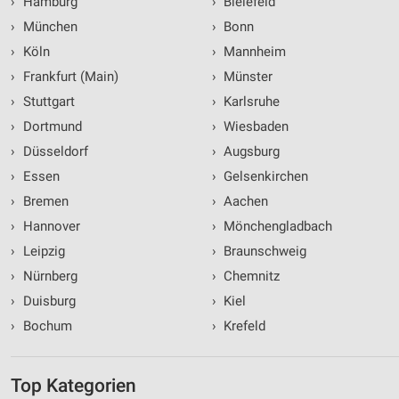
›
Hamburg
›
Bielefeld
›
München
›
Bonn
›
Köln
›
Mannheim
›
Frankfurt (Main)
›
Münster
›
Stuttgart
›
Karlsruhe
›
Dortmund
›
Wiesbaden
›
Düsseldorf
›
Augsburg
›
Essen
›
Gelsenkirchen
›
Bremen
›
Aachen
›
Hannover
›
Mönchengladbach
›
Leipzig
›
Braunschweig
›
Nürnberg
›
Chemnitz
›
Duisburg
›
Kiel
›
Bochum
›
Krefeld
Top Kategorien