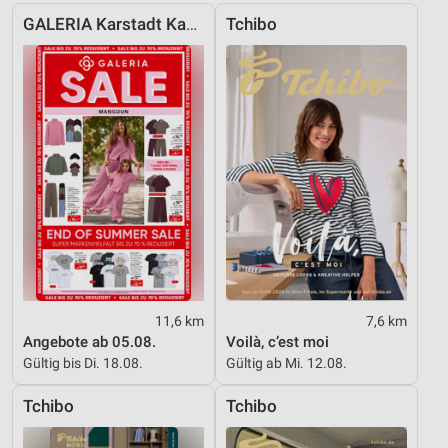
von Inhalten
GALERIA Karstadt Kaufhof
Tchibo
Verwendung von Profilen zur Auswahl
personalisierter Inhalte
Messung der Werbeleistung
Messung der Performance von Inhalten
Analyse von Zielgruppen durch Statistiken oder
Kombinationen von Daten aus verschiedenen
Quellen
Entwicklung und Verbesserung der Angebote
Verwendung reduzierter Daten zur Auswahl von
Inhalten
11,6 km
7,6 km
Angebote ab 05.08.
Voilà, c’est moi
IAB-Besonderheiten:
Gültig bis Di. 18.08.
Gültig ab Mi. 12.08.
Verwendung genauer Standortdaten
Tchibo
Tchibo
Geräte anhand von aktiv angeforderten
Informationen identifizieren