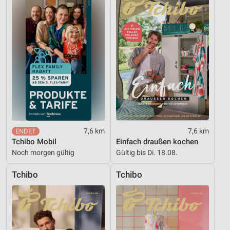
Nicht-IAB-Verarbeitungszwecke:
Notwendig
Performance
Funktional
Werbung
7,6 km
7,6 km
Tchibo Mobil
Einfach draußen kochen
Noch morgen gültig
Gültig bis Di. 18.08.
Tchibo
Tchibo