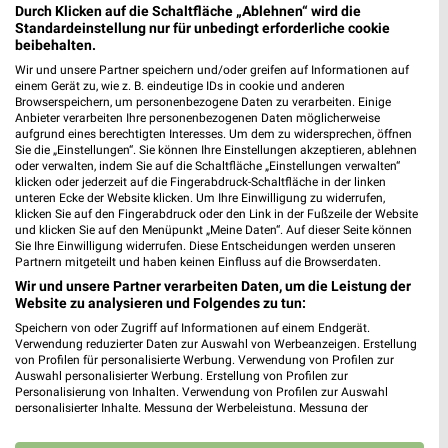
65428 Rüsselsheim
Durch Klicken auf die Schaltfläche „Ablehnen“ wird die
❯
Standardeinstellung nur für unbedingt erforderliche cookie
Heute 09:00 - 16:00 Uhr |
Geschlossen
beibehalten.
446,49 km
Wir und unsere Partner speichern und/oder greifen auf Informationen auf
einem Gerät zu, wie z. B. eindeutige IDs in cookie und anderen
Browserspeichern, um personenbezogene Daten zu verarbeiten. Einige
Anbieter verarbeiten Ihre personenbezogenen Daten möglicherweise
Tchibo Prozente mit Kaffee Bar Alzey
aufgrund eines berechtigten Interesses. Um dem zu widersprechen, öffnen
Sie die „Einstellungen“. Sie können Ihre Einstellungen akzeptieren, ablehnen
Rudolf-Diesel-Strasse 4 B
oder verwalten, indem Sie auf die Schaltfläche „Einstellungen verwalten“
55232 Alzey
❯
klicken oder jederzeit auf die Fingerabdruck-Schaltfläche in der linken
unteren Ecke der Website klicken. Um Ihre Einwilligung zu widerrufen,
Heute 09:30 - 18:00 Uhr |
Geschlossen
klicken Sie auf den Fingerabdruck oder den Link in der Fußzeile der Website
und klicken Sie auf den Menüpunkt „Meine Daten“. Auf dieser Seite können
479,35 km • Angebote: 5 Prospekte
Sie Ihre Einwilligung widerrufen. Diese Entscheidungen werden unseren
Partnern mitgeteilt und haben keinen Einfluss auf die Browserdaten.
Wir und unsere Partner verarbeiten Daten, um die Leistung der
Woolworth Wiesbaden
Website zu analysieren und Folgendes zu tun:
Bahnhofsplatz 3
Speichern von oder Zugriff auf Informationen auf einem Endgerät.
65189 Wiesbaden
Verwendung reduzierter Daten zur Auswahl von Werbeanzeigen. Erstellung
❯
von Profilen für personalisierte Werbung. Verwendung von Profilen zur
Heute 09:00 - 20:00 Uhr |
Geschlossen
Auswahl personalisierter Werbung. Erstellung von Profilen zur
Personalisierung von Inhalten. Verwendung von Profilen zur Auswahl
450,43 km
personalisierter Inhalte. Messung der Werbeleistung. Messung der
Performance von Inhalten. Analyse von Zielgruppen durch Statistiken oder
Kombinationen von Daten aus verschiedenen Quellen. Entwicklung und