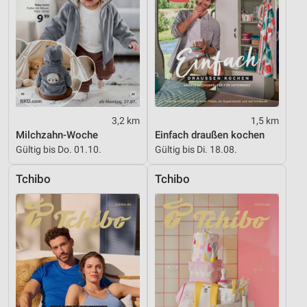
Verwendung genauer Standortdaten
Geräte anhand von aktiv angeforderten
Informationen identifizieren
Nicht-IAB-Verarbeitungszwecke:
Notwendig
3,2 km
1,5 km
Performance
Milchzahn-Woche
Einfach draußen kochen
Gültig bis Do. 01.10.
Gültig bis Di. 18.08.
Funktional
Tchibo
Tchibo
Werbung