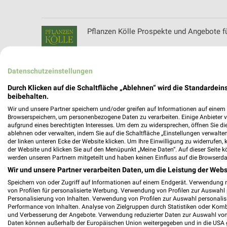
Pflanzen Kölle Prospekte und Angebote f
Datenschutzeinstellungen
pitstop Prospekte und Angebote für Fürth
Durch Klicken auf die Schaltfläche „Ablehnen“ wird die Standardeins
beibehalten.
Wir und unsere Partner speichern und/oder greifen auf Informationen auf einem G
Browserspeichern, um personenbezogene Daten zu verarbeiten. Einige Anbieter 
aufgrund eines berechtigten Interesses. Um dem zu widersprechen, öffnen Sie die 
ablehnen oder verwalten, indem Sie auf die Schaltfläche „Einstellungen verwalten“
POCO Katalog und Prospekte für Nürnber
der linken unteren Ecke der Website klicken. Um Ihre Einwilligung zu widerrufen, 
der Website und klicken Sie auf den Menüpunkt „Meine Daten“. Auf dieser Seite k
werden unseren Partnern mitgeteilt und haben keinen Einfluss auf die Browserda
Wir und unsere Partner verarbeiten Daten, um die Leistung der Webs
Speichern von oder Zugriff auf Informationen auf einem Endgerät. Verwendung 
POLO Prospekte und Angebote für Nürnb
von Profilen für personalisierte Werbung. Verwendung von Profilen zur Auswahl p
Personalisierung von Inhalten. Verwendung von Profilen zur Auswahl personalis
Performance von Inhalten. Analyse von Zielgruppen durch Statistiken oder Kom
und Verbesserung der Angebote. Verwendung reduzierter Daten zur Auswahl von
Daten können außerhalb der Europäischen Union weitergegeben und in die USA 