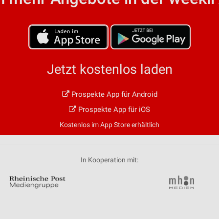
von Daten aus verschiedenen
Jetzt kostenlos laden
Prospekte App für Android
ren
Prospekte App für iOS
Kostenlos im App Store erhältlich
In Kooperation mit: