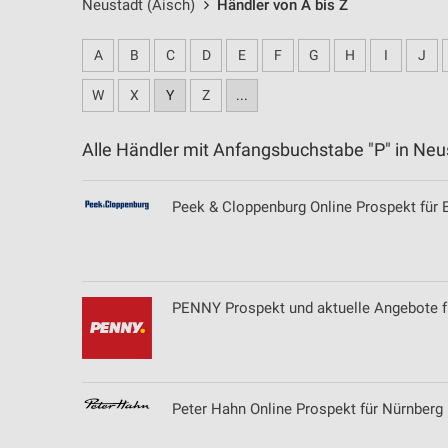
Neustadt (Aisch)
Händler von A bis Z
A
B
C
D
E
F
G
H
I
J
W
X
Y
Z
...
Alle Händler mit Anfangsbuchstabe "P" in Ne
Peek & Cloppenburg Online Prospekt für 
PENNY Prospekt und aktuelle Angebote f
Peter Hahn Online Prospekt für Nürnberg