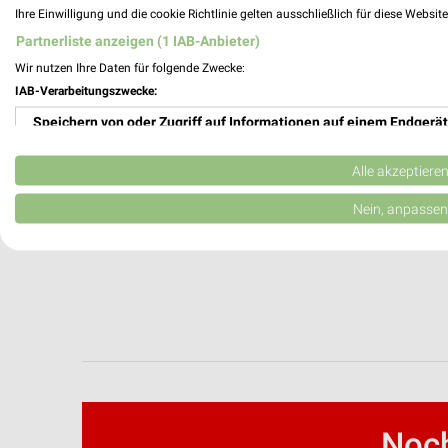
Ihre Einwilligung und die cookie Richtlinie gelten ausschließlich für diese Websit
Polstermöbel Fischer Katalog und Prospe
Partnerliste anzeigen (1 IAB-Anbieter)
Wir nutzen Ihre Daten für folgende Zwecke:
IAB-Verarbeitungszwecke:
Premium-Car-Center Filialen & Öffnungsz
Speichern von oder Zugriff auf Informationen auf einem Endgerät
Verwendung reduzierter Daten zur Auswahl von Werbeanzeigen
Alle akzeptiere
Erstellung von Profilen für personalisierte Werbung
Nein, anpassen
Verwendung von Profilen zur Auswahl personalisierter Werbung
Erstellung von Profilen zur Personalisierung von Inhalten
Verwendung von Profilen zur Auswahl personalisierter Inhalte
Messung der Werbeleistung
Messung der Performance von Inhalten
Noch