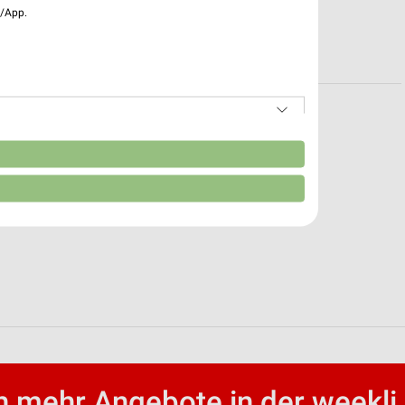
e/App.
kte für Nürnberg
eiten für Bad Mergentheim
n
 mehr Angebote in der weekli