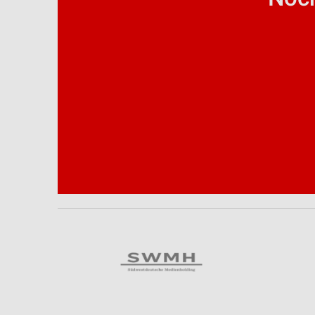
Analyse von Zielgruppen durch Statistiken oder Kombinationen 
Quellen
Entwicklung und Verbesserung der Angebote
Verwendung reduzierter Daten zur Auswahl von Inhalten
IAB-Besonderheiten:
Verwendung genauer Standortdaten
Geräte anhand von aktiv angeforderten Informationen identifizie
Nicht-IAB-Verarbeitungszwecke:
Notwendig
Performance
Funktional
Werbung