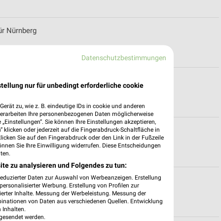
ür Nürnberg
Datenschutzbestimmungen
tellung nur für unbedingt erforderliche cookie
erät zu, wie z. B. eindeutige IDs in cookie und anderen
verarbeiten Ihre personenbezogenen Daten möglicherweise
„Einstellungen“. Sie können Ihre Einstellungen akzeptieren,
 klicken oder jederzeit auf die Fingerabdruck-Schaltfläche in
g
klicken Sie auf den Fingerabdruck oder den Link in der Fußzeile
önnen Sie Ihre Einwilligung widerrufen. Diese Entscheidungen
ten.
ite zu analysieren und Folgendes zu tun:
reduzierter Daten zur Auswahl von Werbeanzeigen. Erstellung
erg
ersonalisierter Werbung. Erstellung von Profilen zur
ierter Inhalte. Messung der Werbeleistung. Messung der
binationen von Daten aus verschiedenen Quellen. Entwicklung
 Inhalten.
gesendet werden.